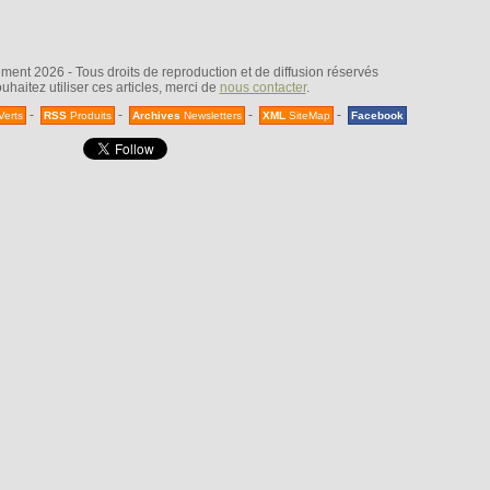
nt 2026 - Tous droits de reproduction et de diffusion réservés
uhaitez utiliser ces articles, merci de
nous contacter
.
-
-
-
-
Verts
RSS
Produits
Archives
Newsletters
XML
SiteMap
Facebook