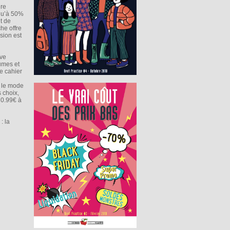
dre
squ’à 50%
t de
he offre
sion est
ive
umes et
e cahier
r le mode
 choix,
e 0.99€ à
: la