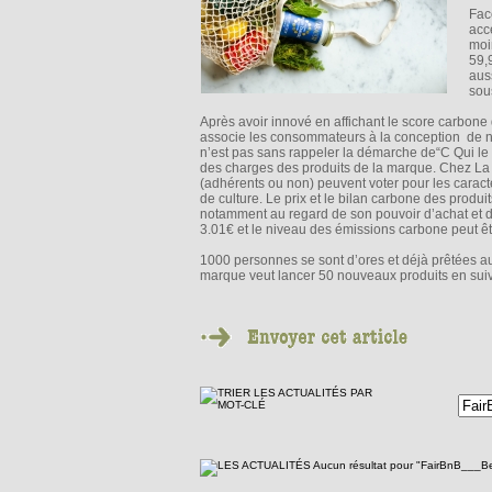
Fac
acc
moi
59,
aus
sous
Après avoir innové en affichant le score carbone
associe les consommateurs à la conception de no
n’est pas sans rappeler la démarche de“C Qui le 
des charges des produits de la marque. Chez La F
(adhérents ou non) peuvent voter pour les caracté
de culture. Le prix et le bilan carbone des produ
notamment au regard de son pouvoir d’achat et
3.01€ et le niveau des émissions carbone peut être
1000 personnes se sont d’ores et déjà prêtées a
marque veut lancer 50 nouveaux produits en suiv
Aucun résultat pour "FairBnB___B