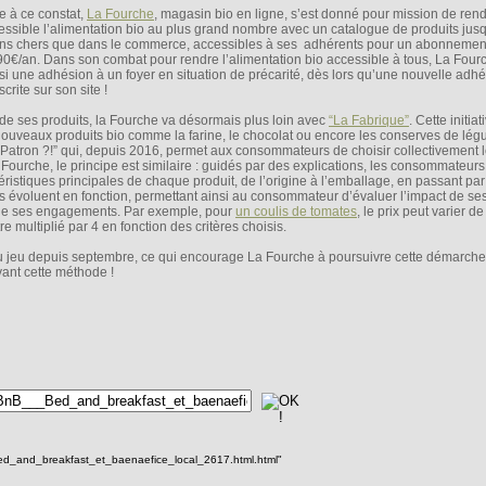
e à ce constat,
La Fourche
, magasin bio en ligne, s’est donné pour mission de ren
essible l’alimentation bio au plus grand nombre avec un catalogue de produits ju
ns chers que dans le commerce, accessibles à ses adhérents pour un abonnemen
90€/an. Dans son combat pour rendre l’alimentation bio accessible à tous, La Fourc
si une adhésion à un foyer en situation de précarité, dès lors qu’une nouvelle adhé
crite sur son site !
 de ses produits, la Fourche va désormais plus loin avec
“La Fabrique”
. Cette initiat
uveaux produits bio comme la farine, le chocolat ou encore les conserves de lég
Patron ?!” qui, depuis 2016, permet aux consommateurs de choisir collectivement l
ourche, le principe est similaire : guidés par des explications, les consommateurs
ristiques principales de chaque produit, de l’origine à l’emballage, en passant pa
its évoluent en fonction, permettant ainsi au consommateur d’évaluer l’impact de ses
 de ses engagements. Par exemple, pour
un coulis de tomates
, le prix peut varier d
 multiplié par 4 en fonction des critères choisis.
u jeu depuis septembre, ce qui encourage La Fourche à poursuivre cette démarche 
ant cette méthode !
ed_and_breakfast_et_baenaefice_local_2617.html.html"