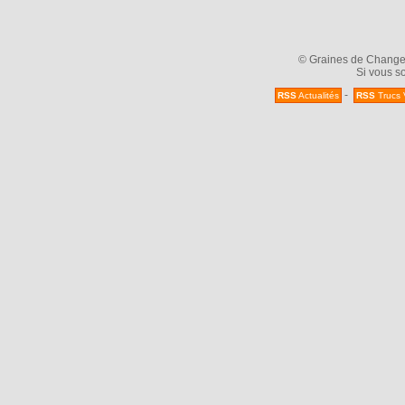
© Graines de Changeme
Si vous so
-
RSS
Actualités
RSS
Trucs 