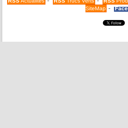
-
-
RSS
Actualités
RSS
Trucs Verts
RSS
Prod
-
SiteMap
Face