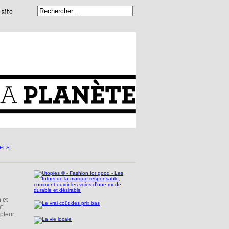
 et
t
mpleur