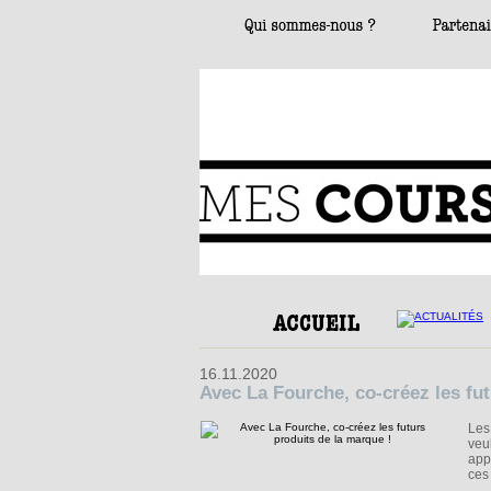
16.11.2020
Avec La Fourche, co-créez les fut
Les
veu
app
ces