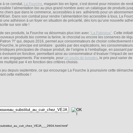
e à ce constat,
La Fourche
, magasin bio en ligne, s’est donné pour mission de ren
essible l’alimentation bio au plus grand nombre avec un catalogue de produits ju
ns chers que dans le commerce, accessibles à ses adhérents pour un abonnemen
90€/an. Dans son combat pour rendre l’alimentation bio accessible à tous, La Fourc
si une adhésion à un foyer en situation de précarité, dès lors qu’une nouvelle adhé
crite sur son site !
 de ses produits, la Fourche va désormais plus loin avec
“La Fabrique”
. Cette initiat
uveaux produits bio comme la farine, le chocolat ou encore les conserves de lég
Patron ?!” qui, depuis 2016, permet aux consommateurs de choisir collectivement l
ourche, le principe est similaire : guidés par des explications, les consommateurs
ristiques principales de chaque produit, de l’origine à l’emballage, en passant pa
its évoluent en fonction, permettant ainsi au consommateur d’évaluer l’impact de ses
 de ses engagements. Par exemple, pour
un coulis de tomates
, le prix peut varier d
 multiplié par 4 en fonction des critères choisis.
u jeu depuis septembre, ce qui encourage La Fourche à poursuivre cette démarche 
ant cette méthode !
_substitut_au_cuir_chez_VEJA___2604.html.html"