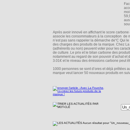
Fac
acc
moi
59,
aus
sous
Après avoir innové en affichant le score carbone
associe les consommateurs à la conception de no
n’est pas sans rappeler la démarche de“C Qui le 
des charges des produits de la marque. Chez La F
(adhérents ou non) peuvent voter pour les caracté
de culture. Le prix et le bilan carbone des produ
notamment au regard de son pouvoir d’achat et
3.01€ et le niveau des émissions carbone peut être
1000 personnes se sont d’ores et déjà prêtées a
marque veut lancer 50 nouveaux produits en suiv
Aucun résultat pour "Un_nouveau