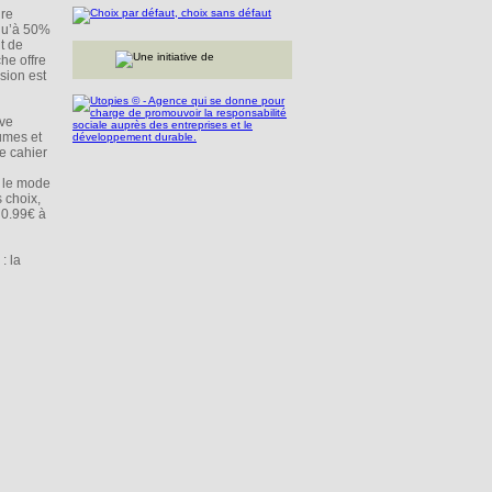
dre
squ’à 50%
t de
he offre
sion est
ive
umes et
e cahier
r le mode
 choix,
e 0.99€ à
: la