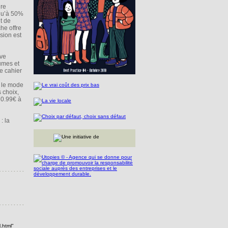
dre
squ’à 50%
t de
he offre
sion est
ive
umes et
e cahier
r le mode
 choix,
e 0.99€ à
: la
.html"