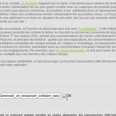
e à ce constat,
La Fourche
, magasin bio en ligne, s’est donné pour mission de ren
essible l’alimentation bio au plus grand nombre avec un catalogue de produits ju
ns chers que dans le commerce, accessibles à ses adhérents pour un abonnemen
90€/an. Dans son combat pour rendre l’alimentation bio accessible à tous, La Fourc
si une adhésion à un foyer en situation de précarité, dès lors qu’une nouvelle adhé
crite sur son site !
 de ses produits, la Fourche va désormais plus loin avec
“La Fabrique”
. Cette initiat
uveaux produits bio comme la farine, le chocolat ou encore les conserves de lég
Patron ?!” qui, depuis 2016, permet aux consommateurs de choisir collectivement l
ourche, le principe est similaire : guidés par des explications, les consommateurs
ristiques principales de chaque produit, de l’origine à l’emballage, en passant pa
its évoluent en fonction, permettant ainsi au consommateur d’évaluer l’impact de ses
 de ses engagements. Par exemple, pour
un coulis de tomates
, le prix peut varier d
 multiplié par 4 en fonction des critères choisis.
u jeu depuis septembre, ce qui encourage La Fourche à poursuivre cette démarche 
ant cette méthode !
ark_un_restaurant_solidaire_raeutilise_les_surplus_alimentaires_des_supermarchaes_1880.html