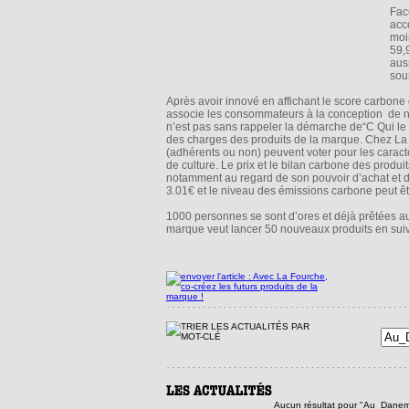
Fac
acc
moi
59,
aus
sous
Après avoir innové en affichant le score carbone
associe les consommateurs à la conception de no
n’est pas sans rappeler la démarche de“C Qui le 
des charges des produits de la marque. Chez La F
(adhérents ou non) peuvent voter pour les caracté
de culture. Le prix et le bilan carbone des produ
notamment au regard de son pouvoir d’achat et
3.01€ et le niveau des émissions carbone peut être
1000 personnes se sont d’ores et déjà prêtées a
marque veut lancer 50 nouveaux produits en suiv
Aucun résultat pour "Au_Danem