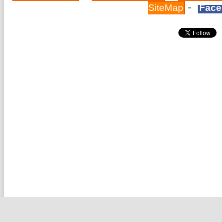
-
SiteMap
Face