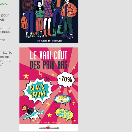
ux-ci
 pour
nous
spirine -
ue nous
ent
 nature.
iée en
roduits
s à