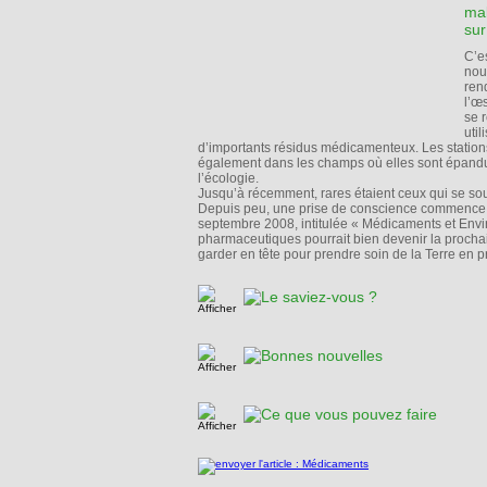
mal
sur
C’e
nous
ren
l’œ
se 
uti
d’importants résidus médicamenteux. Les stations
également dans les champs où elles sont épandue
l’écologie.
Jusqu’à récemment, rares étaient ceux qui se sou
Depuis peu, une prise de conscience commence 
septembre 2008, intitulée « Médicaments et Envir
pharmaceutiques pourrait bien devenir la procha
garder en tête pour prendre soin de la Terre en