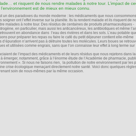
ade… et risquent de nous rendre malades à notre tour. L’impact de ce
 l’environnement est de mieux en mieux connu.
st un des paradoxes du monde moderne : les médicaments que nous consommons
 soigner ont l’effet inverse sur la planète. Ils la rendent malade et ils risquent de 
dre malades à notre tour. Des résidus de centaines de produits pharmaceutiques -
strogène, en particulier, mais aussi les anticancéreux, les antibiotiques et même l’a
retrouvent en abondance dans l’eau des rivières et dans les sols. L’eau potable q
lisons pour préparer les repas ou faire le café du petit déjeuner contient elle-même
 d’épuration n’arrivent pas à détruire toutes les molécules. Leurs boues se retrouv
s et utilisées comme engrais, sans que l’on connaisse leur effet à long terme sur
ciaient de l’impact des médicaments et de leurs résidus que nous rejetons dans la
à émerger, notamment, grâce à l’énorme étude de l’Académie de pharmacie, publ
onnement ». Si nous ne faisons rien, la pollution de notre environnement par les p
ine crise écologique menaçant directement notre santé. Voici donc quelques règle
 prenant soin de nous-mêmes par la même occasion.