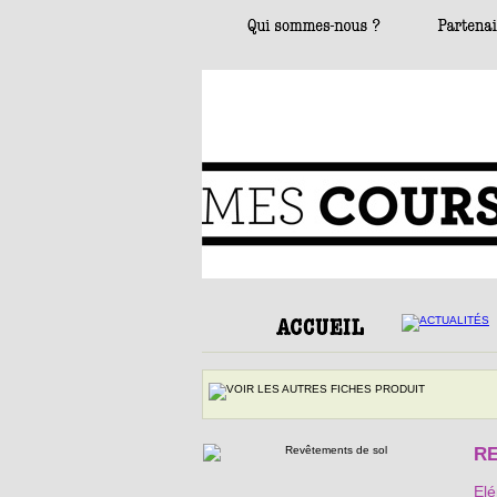
R
Elé