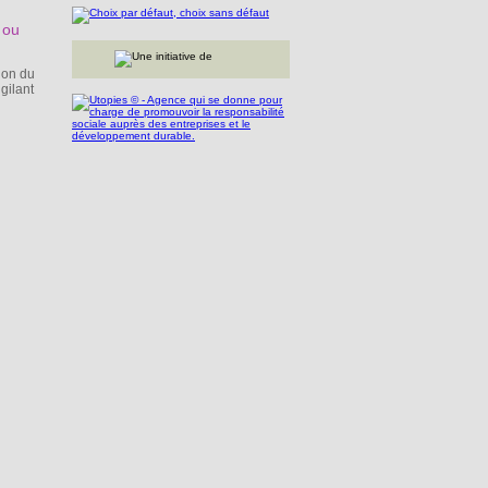
 ou
tion du
gilant