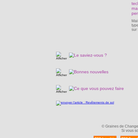
tec
mai
per
Mais
typ
sur
© Graines de Changeme
Si vous so