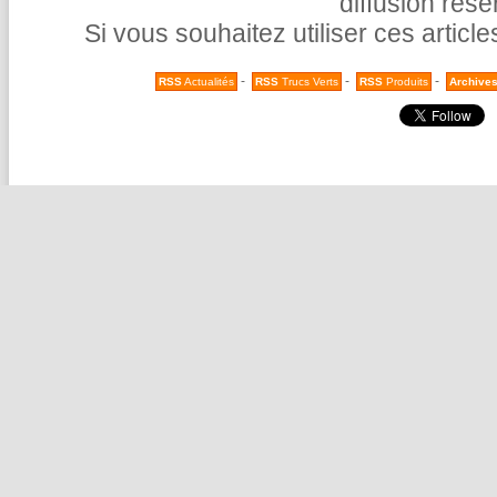
diffusion rés
Si vous souhaitez utiliser ces articl
-
-
-
RSS
Actualités
RSS
Trucs Verts
RSS
Produits
Archive