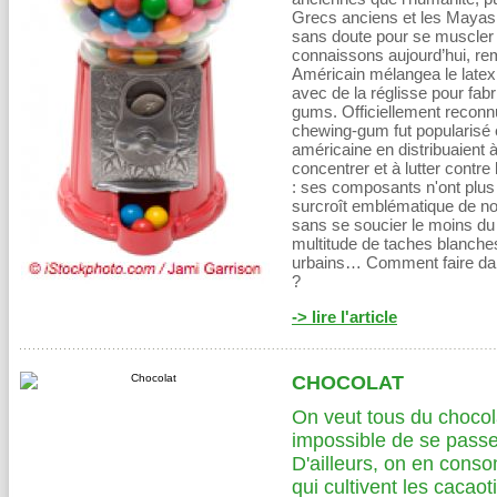
Grecs anciens et les Mayas
sans doute pour se muscler l
connaissons aujourd’hui, rem
Américain mélangea le latex 
avec de la réglisse pour fab
gums. Officiellement reconn
chewing-gum fut popularisé e
américaine en distribuaient à
concentrer et à lutter contre 
: ses composants n'ont plus
surcroît emblématique de n
sans se soucier le moins d
multitude de taches blanches
urbains… Comment faire dans
?
-> lire l'article
CHOCOLAT
On veut tous du chocola
impossible de se passer 
D'ailleurs, on en cons
qui cultivent les cacaoti