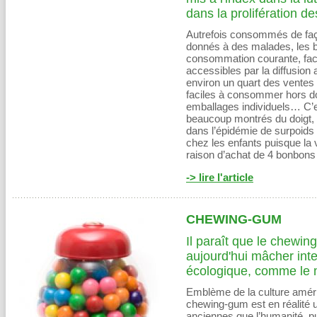
dans la prolifération d
Autrefois consommés de faço
donnés à des malades, les 
consommation courante, facil
accessibles par la diffusio
environ un quart des ventes 
faciles à consommer hors domi
emballages individuels… C’e
beaucoup montrés du doigt, 
dans l’épidémie de surpoids
chez les enfants puisque la v
raison d’achat de 4 bonbons
-> lire l'article
CHEWING-GUM
Il paraît que le chewing
aujourd'hui mâcher inte
écologique, comme le mo
Emblème de la culture améri
chewing-gum est en réalité 
anciennes que l’humanité, p