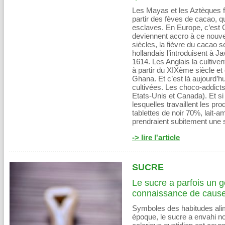
Les Mayas et les Aztèques f
partir des fèves de cacao, qu’
esclaves. En Europe, c’est C
deviennent accro à ce nouve
siècles, la fièvre du cacao 
hollandais l’introduisent à 
1614. Les Anglais la cultiven
à partir du XIXème siècle et 
Ghana. Et c’est là aujourd’hui
cultivées. Les choco-addicts
Etats-Unis et Canada). Et s
lesquelles travaillent les pr
tablettes de noir 70%, lait-
prendraient subitement une
-> lire l'article
SUCRE
Le sucre a parfois un g
connaissance de caus
Symboles des habitudes alim
époque, le sucre a envahi no