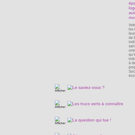
épa
log
aut
mo
Vot
les
leu
de 
ind
san
une 
qu’
ind
à d
proj
Soc
éco