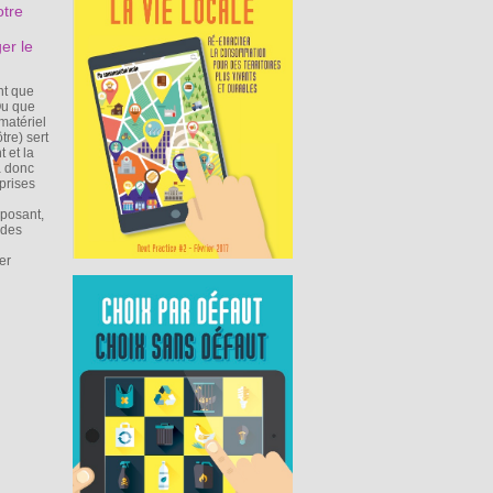
otre
ger le
nt que
Ou que
matériel
tre) sert
 et la
a donc
eprises
oposant,
 des
er