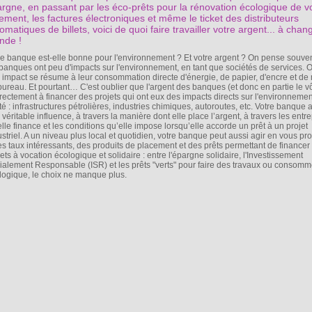
rgne, en passant par les éco-prêts pour la rénovation écologique de v
ement, les factures électroniques et même le ticket des distributeurs
omatiques de billets, voici de quoi faire travailler votre argent... à chan
nde !
re banque est-elle bonne pour l'environnement ? Et votre argent ? On pense souve
 banques ont peu d'impacts sur l'environnement, en tant que sociétés de services. 
r impact se résume à leur consommation directe d'énergie, de papier, d'encre et de 
bureau. Et pourtant… C'est oublier que l'argent des banques (et donc en partie le vô
irectement à financer des projets qui ont eux des impacts directs sur l'environnement
té : infrastructures pétrolières, industries chimiques, autoroutes, etc. Votre banque 
véritable influence, à travers la manière dont elle place l’argent, à travers les entr
elle finance et les conditions qu’elle impose lorsqu’elle accorde un prêt à un projet
ustriel. A un niveau plus local et quotidien, votre banque peut aussi agir en vous pr
es taux intéressants, des produits de placement et des prêts permettant de financer
ets à vocation écologique et solidaire : entre l'épargne solidaire, l'Investissement
ialement Responsable (ISR) et les prêts "verts" pour faire des travaux ou consomm
logique, le choix ne manque plus.