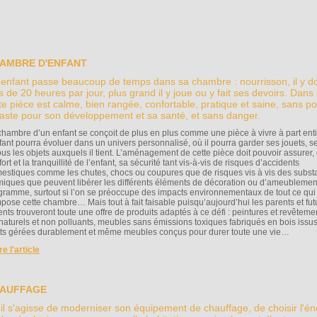
AMBRE D'ENFANT
enfant passe beaucoup de temps dans sa chambre : nourrisson, il y do
s de 20 heures par jour, plus grand il y joue ou y fait ses devoirs. Dans l
te pièce est calme, bien rangée, confortable, pratique et saine, sans pol
aste pour son développement et sa santé, et sans danger.
chambre d’un enfant se conçoit de plus en plus comme une pièce à vivre à part ent
nfant pourra évoluer dans un univers personnalisé, où il pourra garder ses jouets, se
ous les objets auxquels il tient. L’aménagement de cette pièce doit pouvoir assurer, 
ort et la tranquillité de l’enfant, sa sécurité tant vis-à-vis de risques d’accidents
estiques comme les chutes, chocs ou coupures que de risques vis à vis des subs
miques que peuvent libérer les différents éléments de décoration ou d’ameublemen
gramme, surtout si l’on se préoccupe des impacts environnementaux de tout ce qui
pose cette chambre… Mais tout à fait faisable puisqu’aujourd’hui les parents et fut
ents trouveront toute une offre de produits adaptés à ce défi : peintures et revêteme
 naturels et non polluants, meubles sans émissions toxiques fabriqués en bois issu
êts gérées durablement et même meubles conçus pour durer toute une vie…
ire l'article
AUFFAGE
il s'agisse de moderniser son équipement de chauffage, de choisir l'én