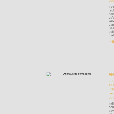
des
Il 
rec
ode
qu’
voi
dan
Bea
poll
d’al
-> l
AN
« L
et 
urb
par
coû
Ind
deu
trav