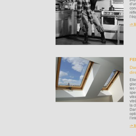
d’u
con
réf
l’é
-> l
FE
Dan
dir
Elle
gla
les
spe
vit
vit
la c
Dan
opti
l’in
-> l