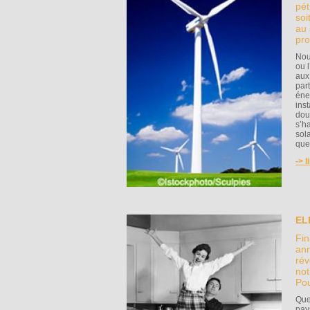
pét
soi
au 
pro
Nou
ou 
aux
part
éne
inst
doui
s’h
sol
que
-> l
EL
Fin
ann
rév
not
Pou
Que 
pay