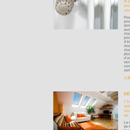
la 
mod
cha
Pou
pro
dom
aus
cha
prin
d’é
res
cha
plu
d’u
ven
con
ser
-> l
DÉ
L'h
sty
res
de 
La 
de 