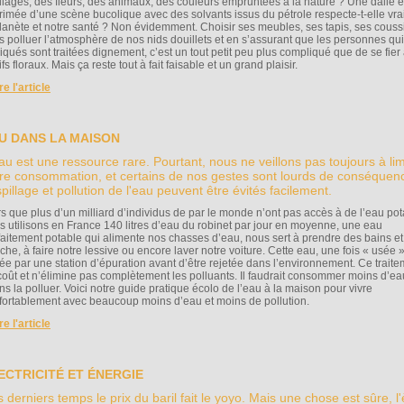
illages, des fleurs, des animaux, des couleurs empruntées à la nature ? Une dalle
rimée d’une scène bucolique avec des solvants issus du pétrole respecte-t-elle vr
planète et notre santé ? Non évidemment. Choisir ses meubles, ses tapis, ses couss
s polluer l’atmosphère de nos nids douillets et en s’assurant que les personnes qui
riqués sont traitées dignement, c’est un tout petit peu plus compliqué que de se fier
fs floraux. Mais ça reste tout à fait faisable et un grand plaisir.
ire l'article
U DANS LA MAISON
au est une ressource rare. Pourtant, nous ne veillons pas toujours à lim
re consommation, et certains de nos gestes sont lourds de conséquen
pillage et pollution de l'eau peuvent être évités facilement.
rs que plus d’un milliard d’individus de par le monde n’ont pas accès à de l’eau pot
s utilisons en France 140 litres d’eau du robinet par jour en moyenne, une eau
faitement potable qui alimente nos chasses d’eau, nous sert à prendre des bains et
che, à faire notre lessive ou encore laver notre voiture. Cette eau, une fois « usée »
itée par une station d’épuration avant d’être rejetée dans l’environnement. Ce trait
coût et n’élimine pas complètement les polluants. Il faudrait consommer moins d’ea
ns la polluer. Voici notre guide pratique écolo de l’eau à la maison pour vivre
fortablement avec beaucoup moins d’eau et moins de pollution.
ire l'article
ECTRICITÉ ET ÉNERGIE
 derniers temps le prix du baril fait le yoyo. Mais une chose est sûre, l