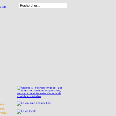
’en
ine.
voici