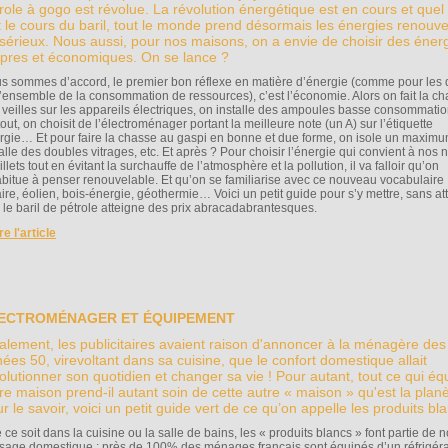
role à gogo est révolue. La révolution énergétique est en cours et quel
t le cours du baril, tout le monde prend désormais les énergies renouve
sérieux. Nous aussi, pour nos maisons, on a envie de choisir des éner
pres et économiques. On se lance ?
s sommes d’accord, le premier bon réflexe en matière d’énergie (comme pour les 
l’ensemble de la consommation de ressources), c’est l’économie. Alors on fait la c
 veilles sur les appareils électriques, on installe des ampoules basse consommati
out, on choisit de l’électroménager portant la meilleure note (un A) sur l’étiquette
rgie… Et pour faire la chasse au gaspi en bonne et due forme, on isole un maximu
alle des doubles vitrages, etc. Et après ? Pour choisir l’énergie qui convient à nos 
llets tout en évitant la surchauffe de l’atmosphère et la pollution, il va falloir qu’on
abitue à penser renouvelable. Et qu’on se familiarise avec ce nouveau vocabulaire 
aire, éolien, bois-énergie, géothermie… Voici un petit guide pour s’y mettre, sans a
 le baril de pétrole atteigne des prix abracadabrantesques.
ire l'article
ECTROMÉNAGER ET ÉQUIPEMENT
alement, les publicitaires avaient raison d'annoncer à la ménagère des
ées 50, virevoltant dans sa cuisine, que le confort domestique allait
olutionner son quotidien et changer sa vie ! Pour autant, tout ce qui éq
re maison prend-il autant soin de cette autre « maison » qu'est la plan
r le savoir, voici un petit guide vert de ce qu’on appelle les produits bl
ce soit dans la cuisine ou la salle de bains, les « produits blancs » font partie de n
sage domestique : près de 100% des ménages français sont équipés d’un réfrigéra