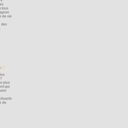
Il
ies
ù tous
pagnon
e de vie
n des
s
e !
lus
 ?
de plus
ent qui
uvent
olluants
le de