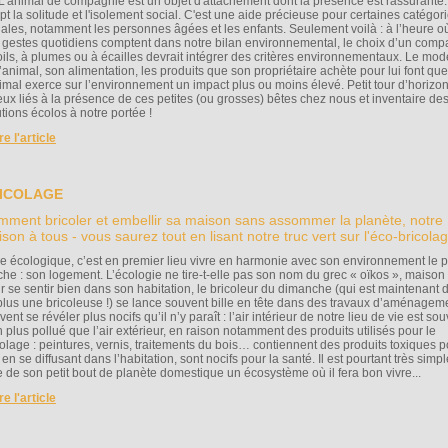
. L'animal de compagnie est un objet d'attachement dont la présence est rassurante. 
pt la solitude et l'isolement social. C'est une aide précieuse pour certaines catégor
iales, notamment les personnes âgées et les enfants. Seulement voilà : à l’heure o
 gestes quotidiens comptent dans notre bilan environnemental, le choix d’un com
oils, à plumes ou à écailles devrait intégrer des critères environnementaux. Le mod
l’animal, son alimentation, les produits que son propriétaire achète pour lui font que
nimal exerce sur l’environnement un impact plus ou moins élevé. Petit tour d’horizo
eux liés à la présence de ces petites (ou grosses) bêtes chez nous et inventaire de
tions écolos à notre portée !
ire l'article
ICOLAGE
ment bricoler et embellir sa maison sans assommer la planète, notre
son à tous - vous saurez tout en lisant notre truc vert sur l'éco-bricolag
re écologique, c’est en premier lieu vivre en harmonie avec son environnement le p
che : son logement. L’écologie ne tire-t-elle pas son nom du grec « oïkos », maison
r se sentir bien dans son habitation, le bricoleur du dimanche (qui est maintenant 
plus une bricoleuse !) se lance souvent bille en tête dans des travaux d’aménagem
ent se révéler plus nocifs qu’il n’y paraît : l’air intérieur de notre lieu de vie est so
n plus pollué que l’air extérieur, en raison notamment des produits utilisés pour le
colage : peintures, vernis, traitements du bois… contiennent des produits toxiques p
 en se diffusant dans l’habitation, sont nocifs pour la santé. Il est pourtant très simp
re de son petit bout de planète domestique un écosystème où il fera bon vivre...
ire l'article