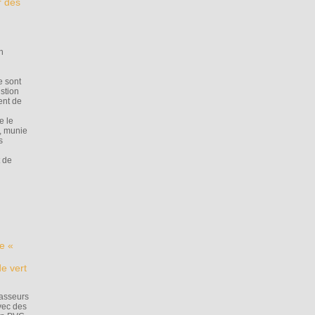
r des
u
e
n
e sont
ustion
ent de
e le
e, munie
s
t de
le «
de vert
hasseurs
avec des