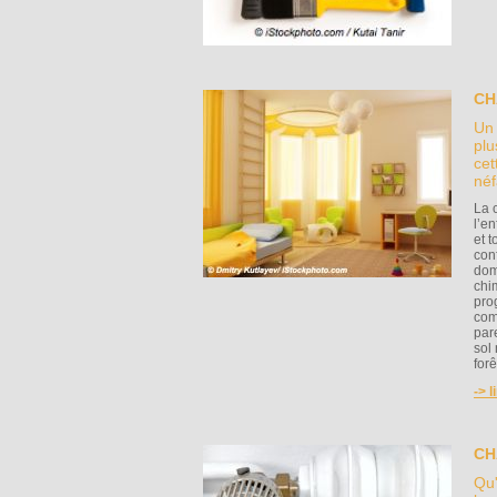
CH
Un 
plu
cet
néf
La 
l’e
et t
conf
dom
chi
pro
com
par
sol
for
-> l
CH
Qu'