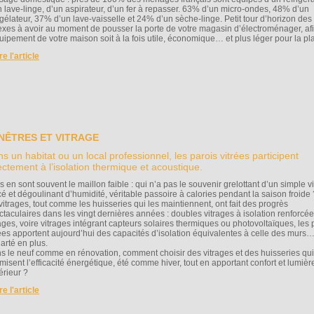
n lave-linge, d’un aspirateur, d’un fer à repasser. 63% d’un micro-ondes, 48% d’un
gélateur, 37% d’un lave-vaisselle et 24% d’un sèche-linge. Petit tour d’horizon des
lexes à avoir au moment de pousser la porte de votre magasin d’électroménager, af
quipement de votre maison soit à la fois utile, économique… et plus léger pour la pl
ire l'article
NÊTRES ET VITRAGE
s un habitat ou un local professionnel, les parois vitrées participent
ectement à l’isolation thermique et acoustique.
s en sont souvent le maillon faible : qui n’a pas le souvenir grelottant d’un simple v
cé et dégoulinant d’humidité, véritable passoire à calories pendant la saison froide 
 vitrages, tout comme les huisseries qui les maintiennent, ont fait des progrès
ctaculaires dans les vingt dernières années : doubles vitrages à isolation renforcée,
rages, voire vitrages intégrant capteurs solaires thermiques ou photovoltaïques, les 
rées apportent aujourd’hui des capacités d’isolation équivalentes à celle des murs
larté en plus.
s le neuf comme en rénovation, comment choisir des vitrages et des huisseries qui
misent l’efficacité énergétique, été comme hiver, tout en apportant confort et lumièr
térieur ?
ire l'article