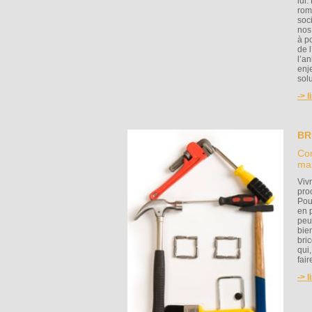
lui
rom
soc
nos
à p
de 
l’a
enj
solu
-> l
BR
Com
mai
Viv
pro
Pou
en 
peuv
bie
bri
qui,
fai
-> l