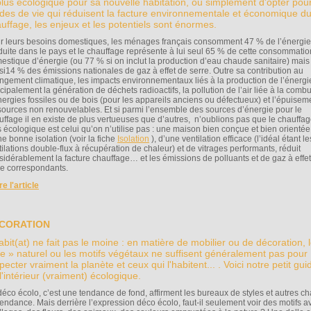
plus écologique pour sa nouvelle habitation, ou simplement d'opter pou
es de vie qui réduisent la facture environnementale et économique d
uffage, les enjeux et les potentiels sont énormes.
r leurs besoins domestiques, les ménages français consomment 47 % de l’énergi
duite dans le pays et le chauffage représente à lui seul 65 % de cette consommatio
estique d’énergie (ou 77 % si on inclut la production d’eau chaude sanitaire) mais
si14 % des émissions nationales de gaz à effet de serre. Outre sa contribution au
ngement climatique, les impacts environnementaux liés à la production de l’énergi
cipalement la génération de déchets radioactifs, la pollution de l’air liée à la comb
nergies fossiles ou de bois (pour les appareils anciens ou défectueux) et l’épuisem
sources non renouvelables. Et si parmi l’ensemble des sources d’énergie pour le
uffage il en existe de plus vertueuses que d’autres, n’oublions pas que le chauffag
s écologique est celui qu’on n’utilise pas : une maison bien conçue et bien orienté
ne bonne isolation (voir la fiche
Isolation
), d’une ventilation efficace (l’idéal étant le
tilations double-flux à récupération de chaleur) et de vitrages performants, réduit
sidérablement la facture chauffage… et les émissions de polluants et de gaz à effe
re correspondants.
ire l'article
CORATION
abit(at) ne fait pas le moine : en matière de mobilier ou de décoration, 
le » naturel ou les motifs végétaux ne suffisent généralement pas pour
pecter vraiment la planète et ceux qui l'habitent... . Voici notre petit gui
l'intérieur (vraiment) écologique.
déco écolo, c’est une tendance de fond, affirment les bureaux de styles et autres c
tendance. Mais derrière l’expression déco écolo, faut-il seulement voir des motifs 