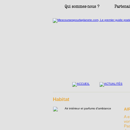
Habitat
AI
A e
von
Pas