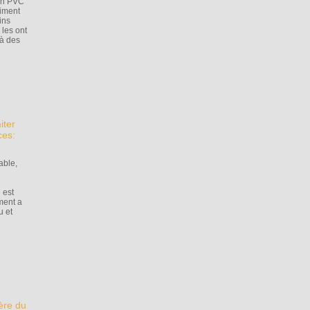
 en PVC
aiment
ins
 les ont
 à des
iter
ces:
able,
 est
ement a
u et
'ère du