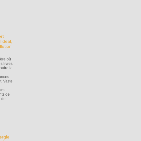
rt
’idéal,
lution
ière où
s livres
outre le
tances
t. Vaste
urs
nts de
s de
ergie