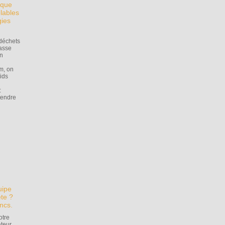
 que
lables
gies
déchets
hasse
on
m, on
nids
:
ttendre
uipe
ète ?
ancs.
otre
teur,