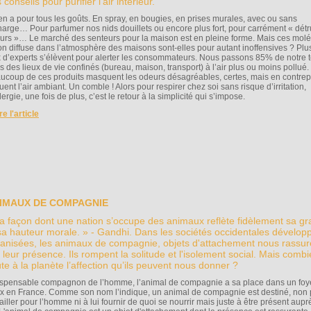
 conseils pour purifier l’air intérieur.
y en a pour tous les goûts. En spray, en bougies, en prises murales, avec ou sans
harge… Pour parfumer nos nids douillets ou encore plus fort, pour carrément « détru
urs »… Le marché des senteurs pour la maison est en pleine forme. Mais ces mol
on diffuse dans l’atmosphère des maisons sont-elles pour autant inoffensives ? Plu
x d’experts s’élèvent pour alerter les consommateurs. Nous passons 85% de notre
s des lieux de vie confinés (bureau, maison, transport) à l’air plus ou moins pollué.
ucoup de ces produits masquent les odeurs désagréables, certes, mais en contrepa
uent l’air ambiant. Un comble ! Alors pour respirer chez soi sans risque d’irritation,
lergie, une fois de plus, c’est le retour à la simplicité qui s’impose.
ire l'article
IMAUX DE COMPAGNIE
a façon dont une nation s’occupe des animaux reflète fidèlement sa g
sa hauteur morale. » - Gandhi. Dans les sociétés occidentales dévelop
anisées, les animaux de compagnie, objets d'attachement nous rassur
 leur présence. Ils rompent la solitude et l'isolement social. Mais comb
te à la planète l’affection qu’ils peuvent nous donner ?
ispensable compagnon de l’homme, l’animal de compagnie a sa place dans un foy
x en France. Comme son nom l’indique, un animal de compagnie est destiné, non 
ailler pour l’homme ni à lui fournir de quoi se nourrir mais juste à être présent aupr