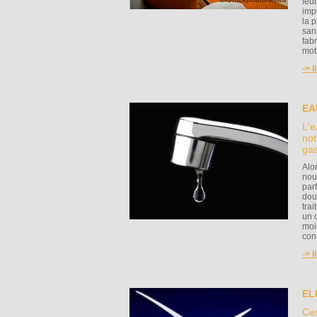
feu
imp
la 
san
fab
moti
-> l
EA
L'e
not
gas
Alo
nou
par
dou
tra
un 
moi
con
-> l
EL
Ces