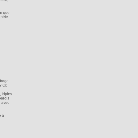
in que
anète.
itrage
? Or,
 triples
parois
… avec
e à