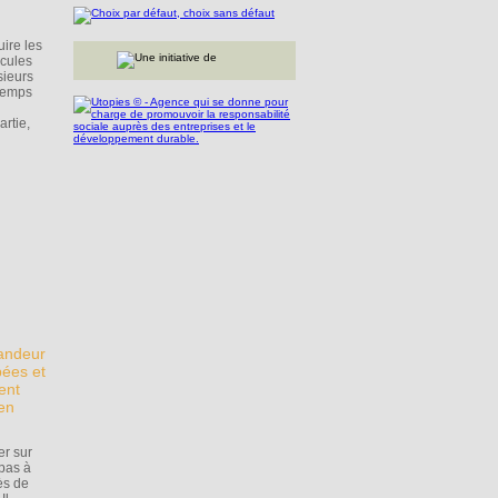
ire les
écules
sieurs
 temps
rtie,
randeur
pées et
ent
ien
er sur
pas à
ès de