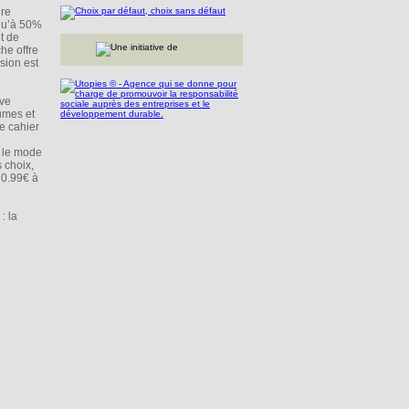
dre
squ’à 50%
t de
he offre
sion est
ive
umes et
e cahier
r le mode
 choix,
e 0.99€ à
: la