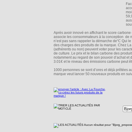
Fac
acc
moi
59,
aus
sous
Après avoir innové en affichant le score carbone
associe les consommateurs à la conception de no
n’est pas sans rappeler la démarche de“C Qui le 
des charges des produits de la marque. Chez La F
(adhérents ou non) peuvent voter pour les caracté
de culture. Le prix et le bilan carbone des produ
notamment au regard de son pouvoir d’achat et
3.01€ et le niveau des émissions carbone peut être
1000 personnes se sont d’ores et déjà prêtées a
marque veut lancer 50 nouveaux produits en suiv
Aucun résultat pour "Bjorg_propo