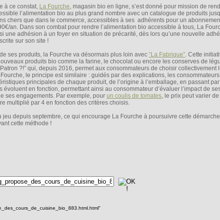
e à ce constat,
La Fourche
, magasin bio en ligne, s’est donné pour mission de ren
essible l’alimentation bio au plus grand nombre avec un catalogue de produits ju
ns chers que dans le commerce, accessibles à ses adhérents pour un abonnemen
90€/an. Dans son combat pour rendre l’alimentation bio accessible à tous, La Fourc
si une adhésion à un foyer en situation de précarité, dès lors qu’une nouvelle adhé
crite sur son site !
 de ses produits, la Fourche va désormais plus loin avec
“La Fabrique”
. Cette initiat
uveaux produits bio comme la farine, le chocolat ou encore les conserves de lég
Patron ?!” qui, depuis 2016, permet aux consommateurs de choisir collectivement l
ourche, le principe est similaire : guidés par des explications, les consommateurs
ristiques principales de chaque produit, de l’origine à l’emballage, en passant pa
its évoluent en fonction, permettant ainsi au consommateur d’évaluer l’impact de ses
 de ses engagements. Par exemple, pour
un coulis de tomates
, le prix peut varier d
 multiplié par 4 en fonction des critères choisis.
u jeu depuis septembre, ce qui encourage La Fourche à poursuivre cette démarche 
ant cette méthode !
se_des_cours_de_cuisine_bio_883.html.html"