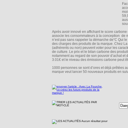
Fac
acc
moi
59,
aus
sous
Après avoir innové en affichant le score carbone
associe les consommateurs à la conception de no
n’est pas sans rappeler la démarche de“C Qui le 
des charges des produits de la marque. Chez La F
(adhérents ou non) peuvent voter pour les caracté
de culture. Le prix et le bilan carbone des produ
notamment au regard de son pouvoir d’achat et
3.01€ et le niveau des émissions carbone peut être
1000 personnes se sont d’ores et déjà prêtées a
marque veut lancer 50 nouveaux produits en suiv
Aucun résultat pour