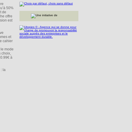
dre
squ’à 50%
t de
he offre
sion est
ive
umes et
e cahier
r le mode
 choix,
e 0.99€ à
: la