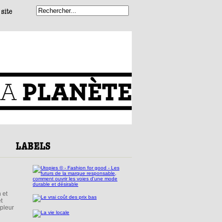
 et
t
mpleur