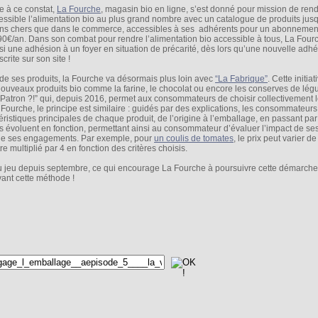
e à ce constat,
La Fourche
, magasin bio en ligne, s’est donné pour mission de ren
essible l’alimentation bio au plus grand nombre avec un catalogue de produits ju
ns chers que dans le commerce, accessibles à ses adhérents pour un abonnemen
90€/an. Dans son combat pour rendre l’alimentation bio accessible à tous, La Fourc
si une adhésion à un foyer en situation de précarité, dès lors qu’une nouvelle adhé
crite sur son site !
 de ses produits, la Fourche va désormais plus loin avec
“La Fabrique”
. Cette initiat
uveaux produits bio comme la farine, le chocolat ou encore les conserves de lég
Patron ?!” qui, depuis 2016, permet aux consommateurs de choisir collectivement l
ourche, le principe est similaire : guidés par des explications, les consommateurs
ristiques principales de chaque produit, de l’origine à l’emballage, en passant pa
its évoluent en fonction, permettant ainsi au consommateur d’évaluer l’impact de ses
 de ses engagements. Par exemple, pour
un coulis de tomates
, le prix peut varier d
 multiplié par 4 en fonction des critères choisis.
u jeu depuis septembre, ce qui encourage La Fourche à poursuivre cette démarche 
ant cette méthode !