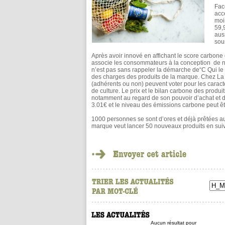
Fac
acc
moi
59,
aus
sous
Après avoir innové en affichant le score carbone
associe les consommateurs à la conception de no
n’est pas sans rappeler la démarche de“C Qui le 
des charges des produits de la marque. Chez La F
(adhérents ou non) peuvent voter pour les caracté
de culture. Le prix et le bilan carbone des produ
notamment au regard de son pouvoir d’achat et
3.01€ et le niveau des émissions carbone peut être
1000 personnes se sont d’ores et déjà prêtées a
marque veut lancer 50 nouveaux produits en suiv
Aucun résultat pour