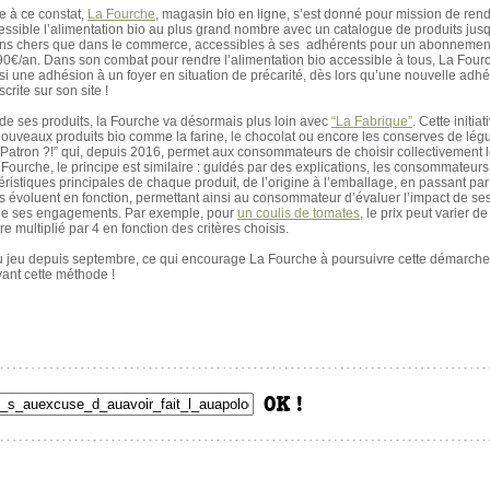
e à ce constat,
La Fourche
, magasin bio en ligne, s’est donné pour mission de ren
essible l’alimentation bio au plus grand nombre avec un catalogue de produits ju
ns chers que dans le commerce, accessibles à ses adhérents pour un abonnemen
90€/an. Dans son combat pour rendre l’alimentation bio accessible à tous, La Fourc
si une adhésion à un foyer en situation de précarité, dès lors qu’une nouvelle adhé
crite sur son site !
 de ses produits, la Fourche va désormais plus loin avec
“La Fabrique”
. Cette initiat
uveaux produits bio comme la farine, le chocolat ou encore les conserves de lég
Patron ?!” qui, depuis 2016, permet aux consommateurs de choisir collectivement l
ourche, le principe est similaire : guidés par des explications, les consommateurs
ristiques principales de chaque produit, de l’origine à l’emballage, en passant pa
its évoluent en fonction, permettant ainsi au consommateur d’évaluer l’impact de ses
 de ses engagements. Par exemple, pour
un coulis de tomates
, le prix peut varier d
 multiplié par 4 en fonction des critères choisis.
u jeu depuis septembre, ce qui encourage La Fourche à poursuivre cette démarche 
ant cette méthode !