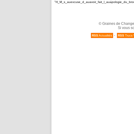
"H_M_s_auexcuse_d_auavoir_fait_l_auapologie_du_bron
© Graines de Changeme
Si vous so
-
RSS
Actualités
RSS
Trucs 