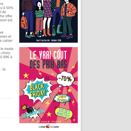
dre
squ’à 50%
t de
he offre
sion est
ive
umes et
e cahier
r le mode
 choix,
e 0.99€ à
: la