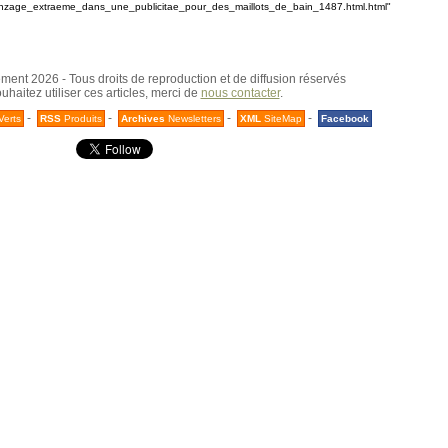
zage_extraeme_dans_une_publicitae_pour_des_maillots_de_bain_1487.html.html"
nt 2026 - Tous droits de reproduction et de diffusion réservés
uhaitez utiliser ces articles, merci de
nous contacter
.
-
-
-
-
Verts
RSS
Produits
Archives
Newsletters
XML
SiteMap
Facebook