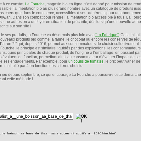
e à ce constat,
La Fourche
, magasin bio en ligne, s’est donné pour mission de ren
essible l’alimentation bio au plus grand nombre avec un catalogue de produits ju
ns chers que dans le commerce, accessibles à ses adhérents pour un abonnemen
90€/an. Dans son combat pour rendre l’alimentation bio accessible à tous, La Fourc
si une adhésion à un foyer en situation de précarité, dès lors qu’une nouvelle adhé
crite sur son site !
 de ses produits, la Fourche va désormais plus loin avec
“La Fabrique”
. Cette initiat
uveaux produits bio comme la farine, le chocolat ou encore les conserves de lég
Patron ?!” qui, depuis 2016, permet aux consommateurs de choisir collectivement l
ourche, le principe est similaire : guidés par des explications, les consommateurs
ristiques principales de chaque produit, de l’origine à l’emballage, en passant pa
its évoluent en fonction, permettant ainsi au consommateur d’évaluer l’impact de ses
 de ses engagements. Par exemple, pour
un coulis de tomates
, le prix peut varier d
 multiplié par 4 en fonction des critères choisis.
u jeu depuis septembre, ce qui encourage La Fourche à poursuivre cette démarche 
ant cette méthode !
__une_boisson_aa_base_de_thae__sans_sucres_ni_additifs_a__2076.html.html"