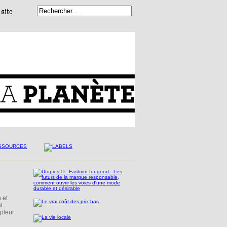
 et
t
mpleur