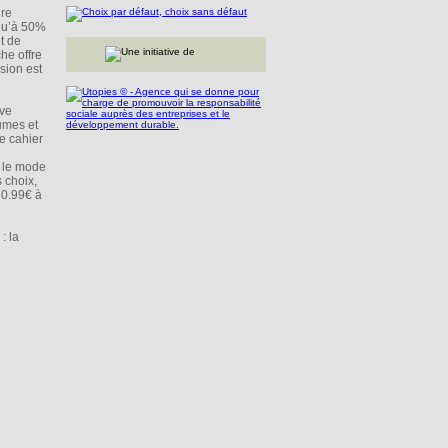
dre
squ’à 50%
t de
he offre
sion est
ive
umes et
e cahier
r le mode
 choix,
e 0.99€ à
: la