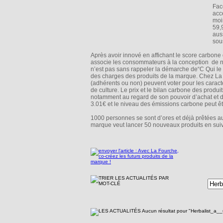
Fac
acc
moi
59,
aus
sous
Après avoir innové en affichant le score carbone
associe les consommateurs à la conception de no
n’est pas sans rappeler la démarche de“C Qui le 
des charges des produits de la marque. Chez La F
(adhérents ou non) peuvent voter pour les caracté
de culture. Le prix et le bilan carbone des produ
notamment au regard de son pouvoir d’achat et
3.01€ et le niveau des émissions carbone peut être
1000 personnes se sont d’ores et déjà prêtées a
marque veut lancer 50 nouveaux produits en suiv
Aucun résultat pour "Herbalist_a