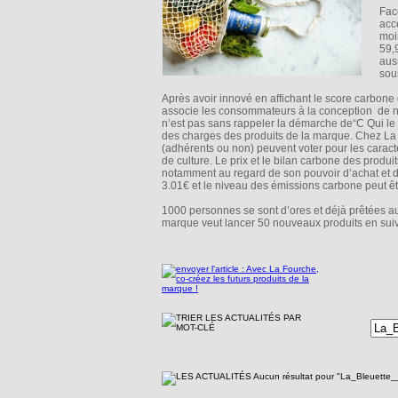
Fac
acc
moi
59,
aus
sous
Après avoir innové en affichant le score carbone
associe les consommateurs à la conception de no
n’est pas sans rappeler la démarche de“C Qui le 
des charges des produits de la marque. Chez La F
(adhérents ou non) peuvent voter pour les caracté
de culture. Le prix et le bilan carbone des produ
notamment au regard de son pouvoir d’achat et
3.01€ et le niveau des émissions carbone peut être
1000 personnes se sont d’ores et déjà prêtées a
marque veut lancer 50 nouveaux produits en suiv
Aucun résultat pour "La_Bleuett