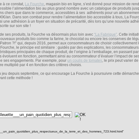
e à ce constat,
La Fourche
, magasin bio en ligne, s’est donné pour mission de ren
essible l’alimentation bio au plus grand nombre avec un catalogue de produits ju
ns chers que dans le commerce, accessibles à ses adhérents pour un abonnemen
90€/an. Dans son combat pour rendre l’alimentation bio accessible à tous, La Fourc
si une adhésion à un foyer en situation de précarité, dès lors qu’une nouvelle adhé
crite sur son site !
 de ses produits, la Fourche va désormais plus loin avec
“La Fabrique”
. Cette initiat
uveaux produits bio comme la farine, le chocolat ou encore les conserves de lég
Patron ?!” qui, depuis 2016, permet aux consommateurs de choisir collectivement l
ourche, le principe est similaire : guidés par des explications, les consommateurs
ristiques principales de chaque produit, de l’origine à l’emballage, en passant pa
its évoluent en fonction, permettant ainsi au consommateur d’évaluer l’impact de ses
 de ses engagements. Par exemple, pour
un coulis de tomates
, le prix peut varier d
 multiplié par 4 en fonction des critères choisis.
u jeu depuis septembre, ce qui encourage La Fourche à poursuivre cette démarche 
ant cette méthode !
e___un_pain_quotidien_plus_respectueux_de_la_terre_et_des_hommes_723.html.html"