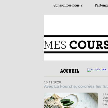
16.11.2020
Avec La Fourche, co-créez les fut
Les
veu
app
ces