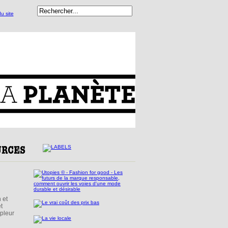
 et
t
mpleur