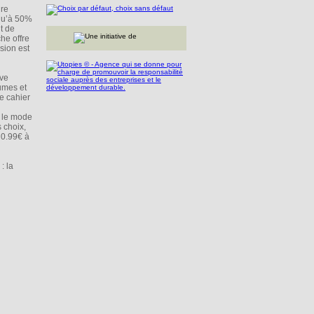
dre
squ’à 50%
t de
he offre
sion est
ive
umes et
e cahier
r le mode
 choix,
e 0.99€ à
: la