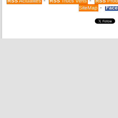
-
-
RSS
Actualités
RSS
Trucs Verts
RSS
Prod
-
SiteMap
Face