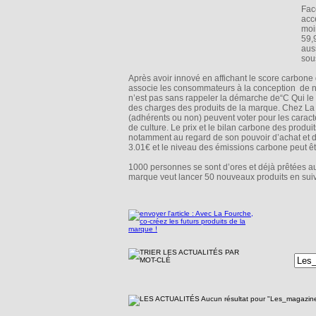
Fac
acc
moi
59,
aus
sous
Après avoir innové en affichant le score carbone
associe les consommateurs à la conception de no
n’est pas sans rappeler la démarche de“C Qui le 
des charges des produits de la marque. Chez La F
(adhérents ou non) peuvent voter pour les caracté
de culture. Le prix et le bilan carbone des produ
notamment au regard de son pouvoir d’achat et
3.01€ et le niveau des émissions carbone peut être
1000 personnes se sont d’ores et déjà prêtées a
marque veut lancer 50 nouveaux produits en suiv
Aucun résultat pour "Les_magazi