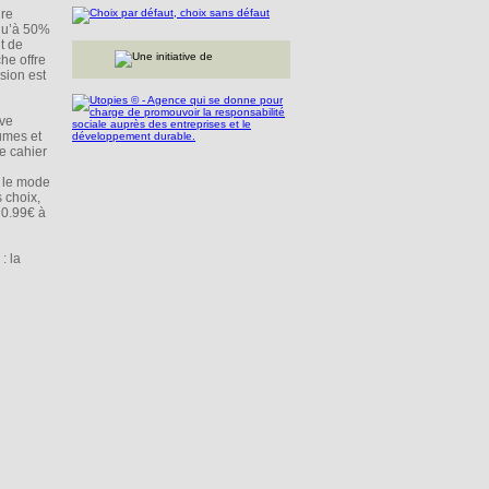
dre
squ’à 50%
t de
he offre
sion est
ive
umes et
e cahier
r le mode
 choix,
e 0.99€ à
: la