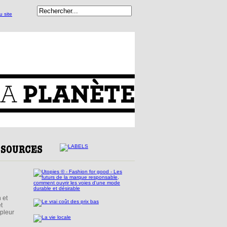
 et
t
mpleur