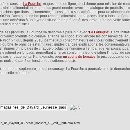
e à ce constat,
La Fourche
, magasin bio en ligne, s’est donné pour mission de ren
essible l’alimentation bio au plus grand nombre avec un catalogue de produits ju
ns chers que dans le commerce, accessibles à ses adhérents pour un abonnemen
90€/an. Dans son combat pour rendre l’alimentation bio accessible à tous, La Fourc
si une adhésion à un foyer en situation de précarité, dès lors qu’une nouvelle adhé
crite sur son site !
 de ses produits, la Fourche va désormais plus loin avec
“La Fabrique”
. Cette initiat
uveaux produits bio comme la farine, le chocolat ou encore les conserves de lég
Patron ?!” qui, depuis 2016, permet aux consommateurs de choisir collectivement l
ourche, le principe est similaire : guidés par des explications, les consommateurs
ristiques principales de chaque produit, de l’origine à l’emballage, en passant pa
its évoluent en fonction, permettant ainsi au consommateur d’évaluer l’impact de ses
 de ses engagements. Par exemple, pour
un coulis de tomates
, le prix peut varier d
 multiplié par 4 en fonction des critères choisis.
u jeu depuis septembre, ce qui encourage La Fourche à poursuivre cette démarche 
ant cette méthode !
nes_de_Bayard_Jeunesse_passent_au_vert__506.html.html"