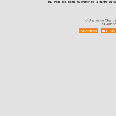
"REI_incite_ses_clients_aa_profiter_de_la_nature_en_
© Graines de Changeme
Si vous so
-
RSS
Actualités
RSS
Trucs 