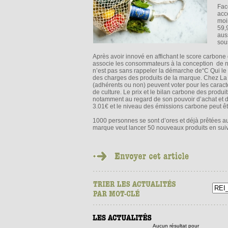
Fac
acc
moi
59,
aus
sous
Après avoir innové en affichant le score carbone
associe les consommateurs à la conception de no
n’est pas sans rappeler la démarche de“C Qui le 
des charges des produits de la marque. Chez La F
(adhérents ou non) peuvent voter pour les caracté
de culture. Le prix et le bilan carbone des produ
notamment au regard de son pouvoir d’achat et
3.01€ et le niveau des émissions carbone peut être
1000 personnes se sont d’ores et déjà prêtées a
marque veut lancer 50 nouveaux produits en suiv
Aucun résultat pour