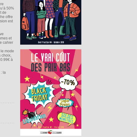
dre
squ’à 50%
t de
he offre
sion est
ive
umes et
e cahier
r le mode
 choix,
e 0.99€ à
: la