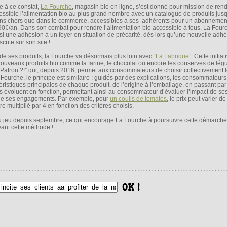
e à ce constat,
La Fourche
, magasin bio en ligne, s’est donné pour mission de ren
essible l’alimentation bio au plus grand nombre avec un catalogue de produits ju
ns chers que dans le commerce, accessibles à ses adhérents pour un abonnemen
90€/an. Dans son combat pour rendre l’alimentation bio accessible à tous, La Fourc
si une adhésion à un foyer en situation de précarité, dès lors qu’une nouvelle adhé
crite sur son site !
 de ses produits, la Fourche va désormais plus loin avec
“La Fabrique”
. Cette initiat
uveaux produits bio comme la farine, le chocolat ou encore les conserves de lég
Patron ?!” qui, depuis 2016, permet aux consommateurs de choisir collectivement l
ourche, le principe est similaire : guidés par des explications, les consommateurs
ristiques principales de chaque produit, de l’origine à l’emballage, en passant pa
its évoluent en fonction, permettant ainsi au consommateur d’évaluer l’impact de ses
 de ses engagements. Par exemple, pour
un coulis de tomates
, le prix peut varier d
 multiplié par 4 en fonction des critères choisis.
u jeu depuis septembre, ce qui encourage La Fourche à poursuivre cette démarche 
ant cette méthode !