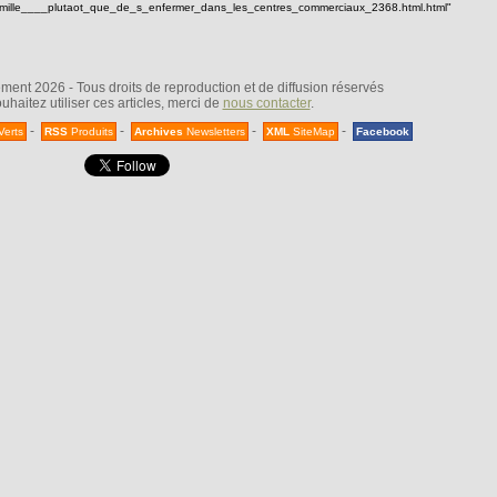
famille____plutaot_que_de_s_enfermer_dans_les_centres_commerciaux_2368.html.html"
nt 2026 - Tous droits de reproduction et de diffusion réservés
uhaitez utiliser ces articles, merci de
nous contacter
.
-
-
-
-
Verts
RSS
Produits
Archives
Newsletters
XML
SiteMap
Facebook