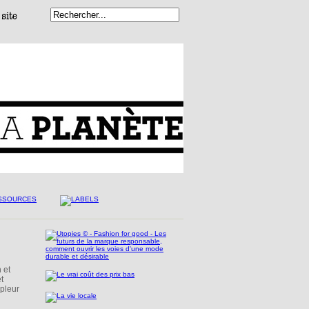
 et
t
mpleur