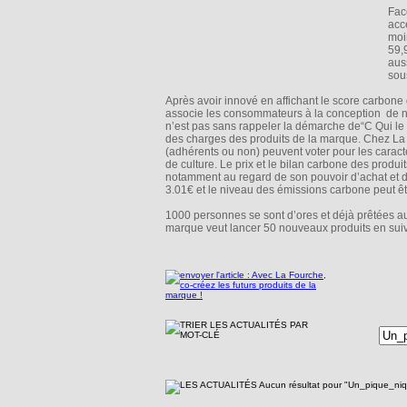
Fac
acc
moi
59,
aus
sous
Après avoir innové en affichant le score carbone
associe les consommateurs à la conception de no
n’est pas sans rappeler la démarche de“C Qui le 
des charges des produits de la marque. Chez La F
(adhérents ou non) peuvent voter pour les caracté
de culture. Le prix et le bilan carbone des produ
notamment au regard de son pouvoir d’achat et
3.01€ et le niveau des émissions carbone peut être
1000 personnes se sont d’ores et déjà prêtées a
marque veut lancer 50 nouveaux produits en suiv
Aucun résultat pour "Un_pique_n