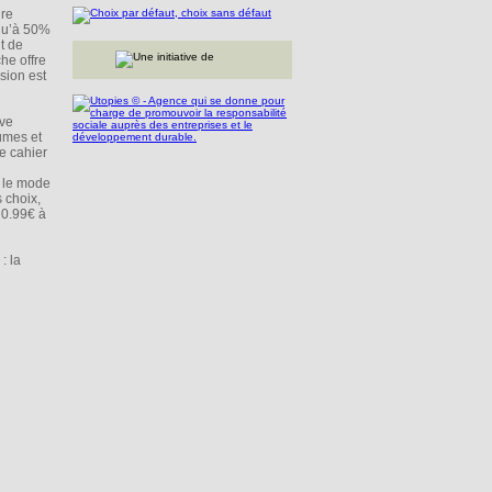
dre
squ’à 50%
t de
he offre
sion est
ive
umes et
e cahier
r le mode
 choix,
e 0.99€ à
: la