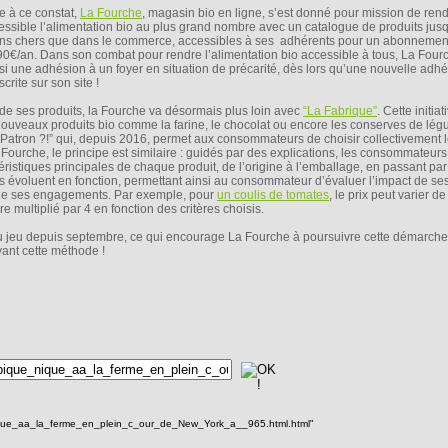
e à ce constat,
La Fourche
, magasin bio en ligne, s’est donné pour mission de ren
essible l’alimentation bio au plus grand nombre avec un catalogue de produits ju
ns chers que dans le commerce, accessibles à ses adhérents pour un abonnemen
90€/an. Dans son combat pour rendre l’alimentation bio accessible à tous, La Fourc
si une adhésion à un foyer en situation de précarité, dès lors qu’une nouvelle adhé
crite sur son site !
 de ses produits, la Fourche va désormais plus loin avec
“La Fabrique”
. Cette initiat
uveaux produits bio comme la farine, le chocolat ou encore les conserves de lég
Patron ?!” qui, depuis 2016, permet aux consommateurs de choisir collectivement l
ourche, le principe est similaire : guidés par des explications, les consommateurs
ristiques principales de chaque produit, de l’origine à l’emballage, en passant pa
its évoluent en fonction, permettant ainsi au consommateur d’évaluer l’impact de ses
 de ses engagements. Par exemple, pour
un coulis de tomates
, le prix peut varier d
 multiplié par 4 en fonction des critères choisis.
u jeu depuis septembre, ce qui encourage La Fourche à poursuivre cette démarche 
ant cette méthode !
ique_aa_la_ferme_en_plein_c_our_de_New_York_a__965.html.html"