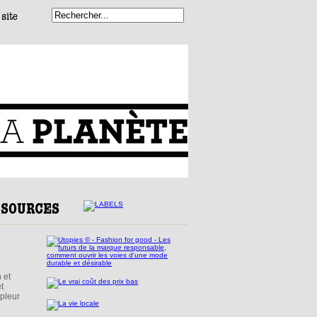
 et
t
mpleur