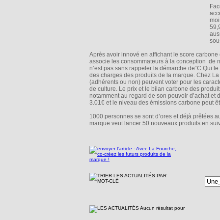
Fac
acc
moi
59,
aus
sous
Après avoir innové en affichant le score carbone
associe les consommateurs à la conception de no
n’est pas sans rappeler la démarche de“C Qui le 
des charges des produits de la marque. Chez La F
(adhérents ou non) peuvent voter pour les caracté
de culture. Le prix et le bilan carbone des produ
notamment au regard de son pouvoir d’achat et
3.01€ et le niveau des émissions carbone peut être
1000 personnes se sont d’ores et déjà prêtées a
marque veut lancer 50 nouveaux produits en suiv
Aucun résultat pour