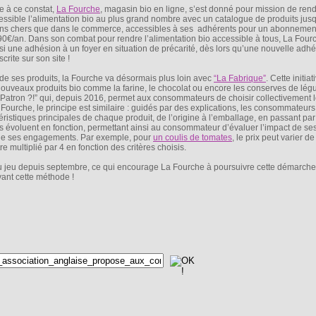
e à ce constat,
La Fourche
, magasin bio en ligne, s’est donné pour mission de ren
essible l’alimentation bio au plus grand nombre avec un catalogue de produits ju
ns chers que dans le commerce, accessibles à ses adhérents pour un abonnemen
90€/an. Dans son combat pour rendre l’alimentation bio accessible à tous, La Fourc
si une adhésion à un foyer en situation de précarité, dès lors qu’une nouvelle adhé
crite sur son site !
 de ses produits, la Fourche va désormais plus loin avec
“La Fabrique”
. Cette initiat
uveaux produits bio comme la farine, le chocolat ou encore les conserves de lég
Patron ?!” qui, depuis 2016, permet aux consommateurs de choisir collectivement l
ourche, le principe est similaire : guidés par des explications, les consommateurs
ristiques principales de chaque produit, de l’origine à l’emballage, en passant pa
its évoluent en fonction, permettant ainsi au consommateur d’évaluer l’impact de ses
 de ses engagements. Par exemple, pour
un coulis de tomates
, le prix peut varier d
 multiplié par 4 en fonction des critères choisis.
u jeu depuis septembre, ce qui encourage La Fourche à poursuivre cette démarche 
ant cette méthode !