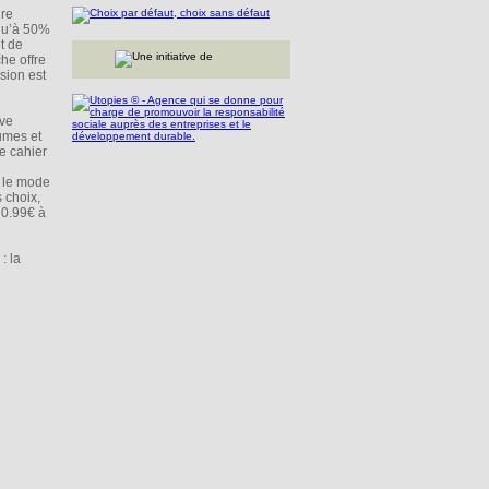
dre
squ’à 50%
t de
he offre
sion est
ive
umes et
e cahier
r le mode
 choix,
e 0.99€ à
: la