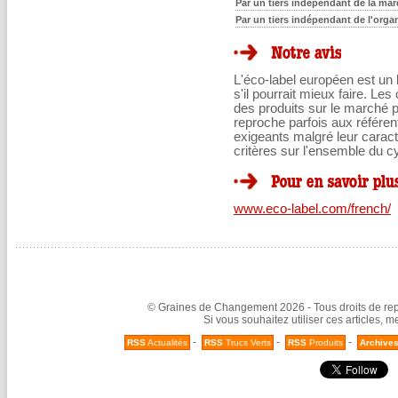
Par un tiers indépendant de la marq
Par un tiers indépendant de l'orga
L'éco-label européen est u
s'il pourrait mieux faire. L
des produits sur le marché 
reproche parfois aux référen
exigeants malgré leur caract
critères sur l'ensemble du cy
www.eco-label.com/french/
© Graines de Changement 2026 - Tous droits de repr
Si vous souhaitez utiliser ces articles, 
-
-
-
RSS
Actualités
RSS
Trucs Verts
RSS
Produits
Archive