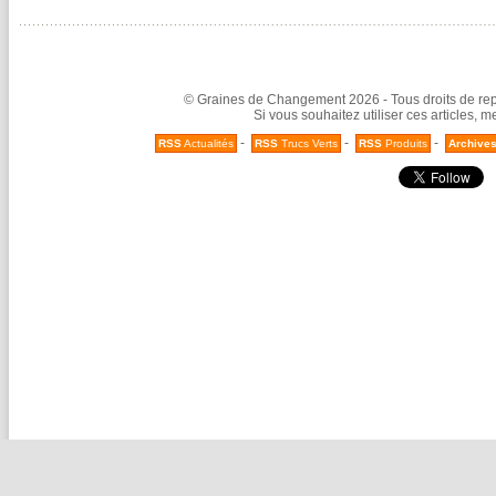
© Graines de Changement 2026 - Tous droits de repr
Si vous souhaitez utiliser ces articles, 
-
-
-
RSS
Actualités
RSS
Trucs Verts
RSS
Produits
Archive