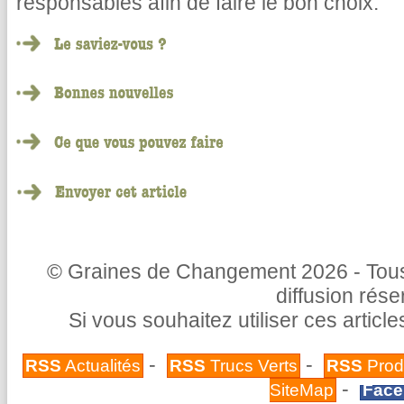
responsables afin de faire le bon choix.
© Graines de Changement 2026 - Tous 
diffusion rés
Si vous souhaitez utiliser ces articl
-
-
RSS
Actualités
RSS
Trucs Verts
RSS
Prod
-
SiteMap
Face