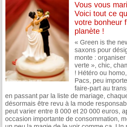
Vous vous mar
Voici tout ce qu
votre bonheur f
planète !
« Green is the new
saxons pour désig
monte : organise
verte », chic, ch
! Hétéro ou homo, 
Pacs, peu import
faire-part au trans
en passant par la liste de mariage, chaque
désormais être revu à la mode responsab
peut varier entre 8 000 et 20 000 euros, a
occasion importante de consommation, m
un peu la magie de le voir comme ça. Un 