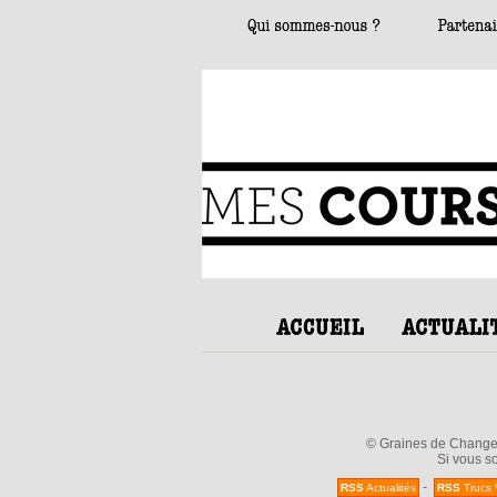
© Graines de Changeme
Si vous so
-
RSS
Actualités
RSS
Trucs 