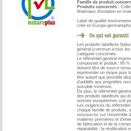
Famille de produit concern
Produits concernés :
Colle
Matériaux d’isolation en mat
Label de qualité environneme
créé en Europe germanopho
Les produits labellisés Natu
général (commun à tous les pr
catégorie concernée.
Le référentiel général impos
composant le produit : 85 %
doivent être de source renou
représenter un risque pour l
être autant que possible disp
d’additifs aux propriétés no
possible minimisé.
De plus, le référentiel génér
des produits labellisés qui d
normes européennes soit par
Les exigences du référentiel
chaque famille de produits, su
ressources sur l’ensemble du 
matières premières et d’éner
de fabrication et de la compo
réparabilité ; la réutilisation