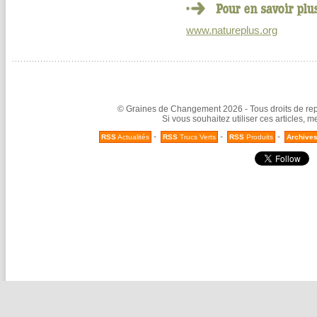
www.natureplus.org
© Graines de Changement 2026 - Tous droits de repr
Si vous souhaitez utiliser ces articles, 
-
-
-
RSS
Actualités
RSS
Trucs Verts
RSS
Produits
Archive