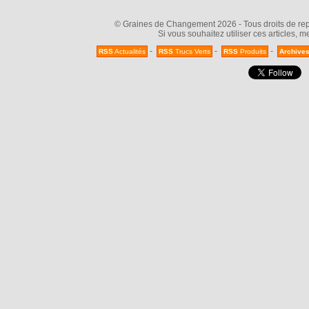
© Graines de Changement 2026 - Tous droits de repr
Si vous souhaitez utiliser ces articles, 
-
-
-
RSS
Actualités
RSS
Trucs Verts
RSS
Produits
Archive