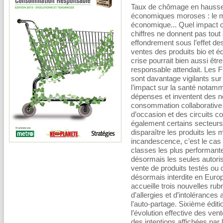
Taux de chômage en hausse, 
économiques moroses : le mar
économique... Quel impact c
chiffres ne donnent pas tout 
effondrement sous l’effet d
ventes des produits bio et é
crise pourrait bien aussi êt
responsable attendait. Les F
sont davantage vigilants sur 
l’impact sur la santé notamme
dépenses et inventent des 
consommation collaborative (l
d’occasion et des circuits c
également certains secteurs 
disparaître les produits les
incandescence, c’est le cas 
classes les plus performant
désormais les seules autoris
vente de produits testés ou 
désormais interdite en Europ
accueille trois nouvelles rub
d’allergies et d’intolérances
l’auto-partage. Sixième édit
l’évolution effective des ven
des intentions affichées pa