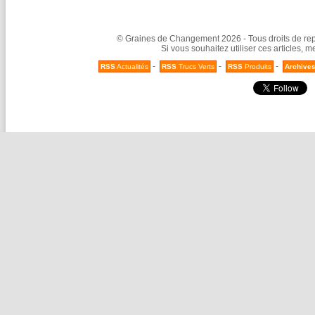
© Graines de Changement 2026 - Tous droits de repr
Si vous souhaitez utiliser ces articles, 
-
-
-
RSS
Actualités
RSS
Trucs Verts
RSS
Produits
Archive