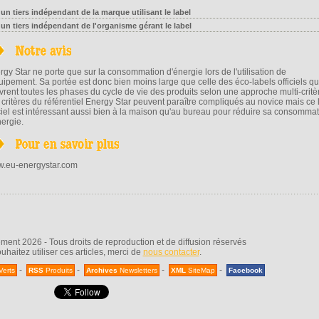
 un tiers indépendant de la marque utilisant le label
 un tiers indépendant de l'organisme gérant le label
rgy Star ne porte que sur la consommation d'énergie lors de l'utilisation de
quipement. Sa portée est donc bien moins large que celle des éco-labels officiels qu
vrent toutes les phases du cycle de vie des produits selon une approche multi-critè
 critères du référentiel Energy Star peuvent paraître compliqués au novice mais ce 
iciel est intéressant aussi bien à la maison qu'au bureau pour réduire sa consomma
nergie.
.eu-energystar.com
nt 2026 - Tous droits de reproduction et de diffusion réservés
uhaitez utiliser ces articles, merci de
nous contacter
.
-
-
-
-
Verts
RSS
Produits
Archives
Newsletters
XML
SiteMap
Facebook