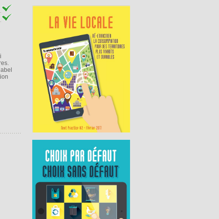
i
res.
label
tion