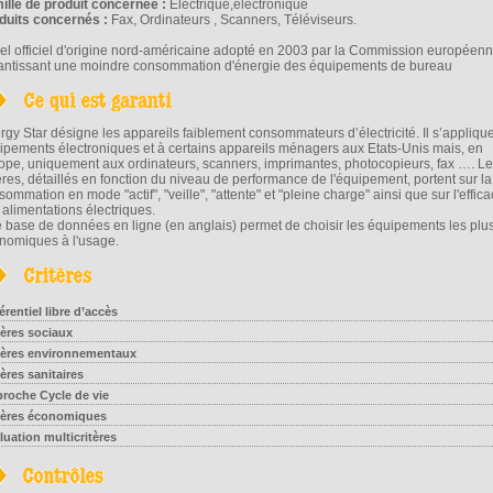
ille de produit concernée :
Electrique,électronique
duits concernés :
Fax, Ordinateurs , Scanners, Téléviseurs.
el officiel d'origine nord-américaine adopté en 2003 par la Commission européen
antissant une moindre consommation d'énergie des équipements de bureau
rgy Star désigne les appareils faiblement consommateurs d’électricité. Il s’appliqu
ipements électroniques et à certains appareils ménagers aux Etats-Unis mais, en
ope, uniquement aux ordinateurs, scanners, imprimantes, photocopieurs, fax …. L
tères, détaillés en fonction du niveau de performance de l'équipement, portent sur la
ommation en mode "actif", "veille", "attente" et "pleine charge" ainsi que sur l'effica
 alimentations électriques.
 base de données en ligne (en anglais) permet de choisir les équipements les plu
nomiques à l'usage.
érentiel libre d’accès
tères sociaux
tères environnementaux
tères sanitaires
roche Cycle de vie
tères économiques
luation multicritères