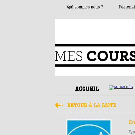
En
Typ