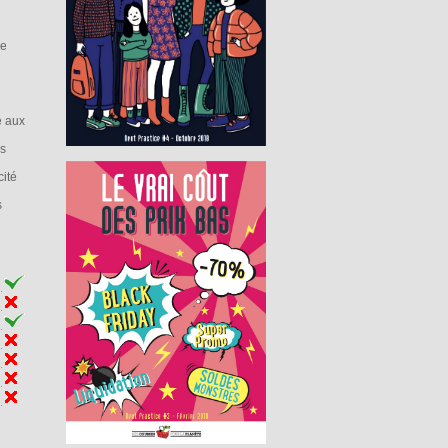
ne
e aux
es
cité
s