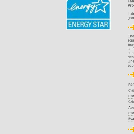
Fam
Pro
Lab
gar
Ene
équ
Eur
cri
cons
des
Une
éco
Réf
Cri
Cri
Cri
App
Cri
Eva