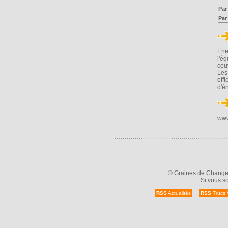
Par
Par
Ene
l'é
cou
Les
off
d'é
www
© Graines de Changeme
Si vous so
-
RSS
Actualités
RSS
Trucs 