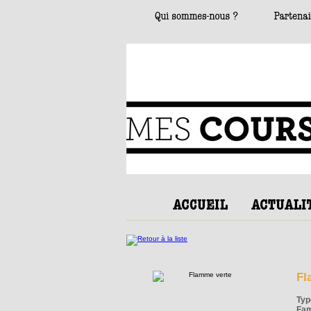
Fl
Typ
Fam