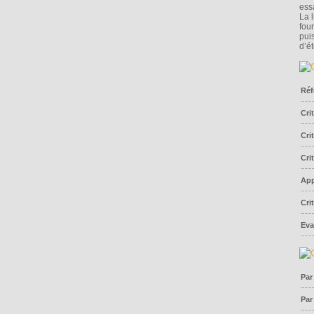
essa
La 
fou
pui
d’ét
Réf
Cri
Cri
Cri
App
Cri
Eva
Par
Par