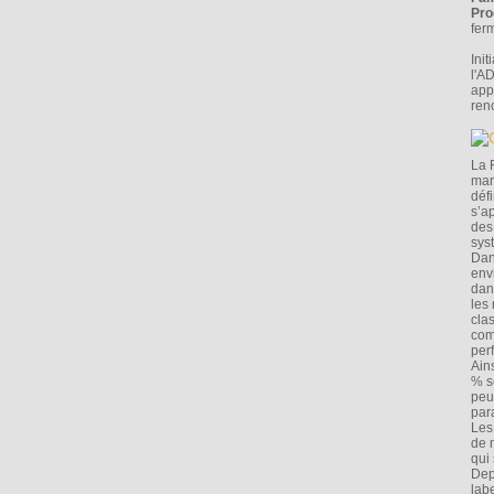
Pro
fer
Ini
l'A
app
ren
La 
mar
déf
s’a
des
sys
Dan
env
dan
les
cla
com
per
Ain
% s
peu
par
Les
de 
qui
Dep
lab