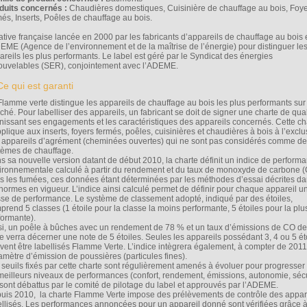
duits concernés :
Chaudières domestiques, Cuisinière de chauffage au bois, Foy
més, Inserts, Poêles de chauffage au bois.
tiative française lancée en 2000 par les fabricants d’appareils de chauffage au bois 
DEME (Agence de l’environnement et de la maîtrise de l’énergie) pour distinguer le
areils les plus performants. Le label est géré par le Syndicat des énergies
ouvelables (SER), conjointement avec l’ADEME.
Flamme verte distingue les appareils de chauffage au bois les plus performants sur
ché. Pour labelliser des appareils, un fabricant se doit de signer une charte de qual
inissant ses engagements et les caractéristiques des appareils concernés. Cette ch
pplique aux inserts, foyers fermés, poêles, cuisinières et chaudières à bois à l’exclu
 appareils d’agrément (cheminées ouvertes) qui ne sont pas considérés comme d
tèmes de chauffage.
s sa nouvelle version datant de début 2010, la charte définit un indice de perform
ironnementale calculé à partir du rendement et du taux de monoxyde de carbone 
s les fumées, ces données étant déterminées par les méthodes d’essai décrites d
 normes en vigueur. L’indice ainsi calculé permet de définir pour chaque appareil u
sse de performance. Le système de classement adopté, indiqué par des étoiles,
prend 5 classes (1 étoile pour la classe la moins performante, 5 étoiles pour la plu
formante).
si, un poêle à bûches avec un rendement de 78 % et un taux d’émissions de CO de
e verra décerner une note de 5 étoiles. Seules les appareils possédant 3, 4 ou 5 ét
vent être labellisés Flamme Verte. L’indice intègrera également, à compter de 2011
amètre d’émission de poussières (particules fines).
 seuils fixés par cette charte sont régulièrement amenés à évoluer pour progresser
meilleurs niveaux de performances (confort, rendement, émissions, autonomie, sécu
 sont débattus par le comité de pilotage du label et approuvés par l’ADEME.
uis 2010, la charte Flamme Verte impose des prélèvements de contrôle des appar
ellisés. Les performances annoncées pour un appareil donné sont vérifiées grâce 