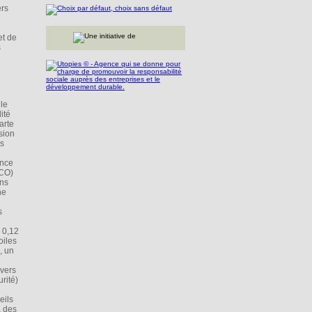
ers
et de
s
 le
ité
arte
sion
es
ance
(CO)
ans
ne
s
 0,12
oiles
, un
 vers
rité)
eils
à des