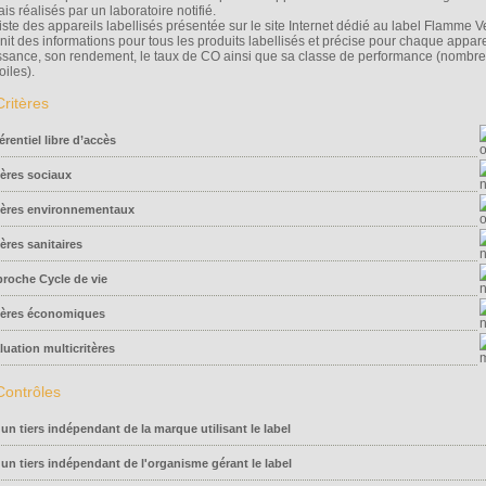
is réalisés par un laboratoire notifié.
liste des appareils labellisés présentée sur le site Internet dédié au label Flamme V
rnit des informations pour tous les produits labellisés et précise pour chaque appare
ssance, son rendement, le taux de CO ainsi que sa classe de performance (nombre
oiles).
érentiel libre d’accès
tères sociaux
tères environnementaux
tères sanitaires
roche Cycle de vie
tères économiques
luation multicritères
 un tiers indépendant de la marque utilisant le label
 un tiers indépendant de l'organisme gérant le label