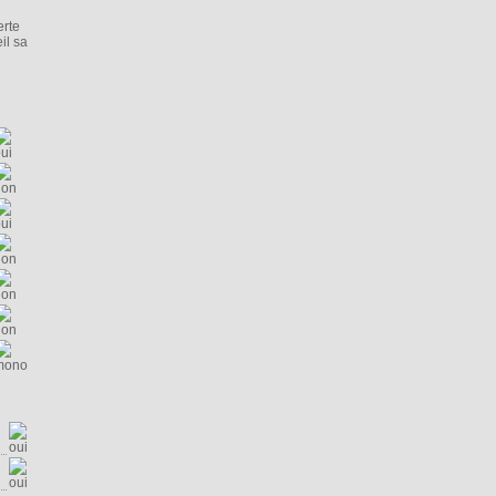
erte
il sa