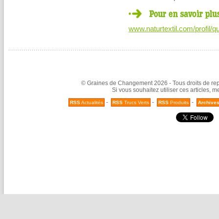
www.naturtextil.com/profil/q
© Graines de Changement 2026 - Tous droits de repr
Si vous souhaitez utiliser ces articles, 
-
-
-
RSS
Actualités
RSS
Trucs Verts
RSS
Produits
Archive