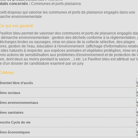
duits concernés :
Communes et ports plaisance.
petit drapeau qui valorise les communes et ports de plaisance engagés dans une
arche environnementale
Pavillon bleu permet de valoriser des communes et ports de plaisance engagés da
 démarche environnementale : gestion des déchets conforme à la réglementation,
décharges brutes ou sauvages, mise en place de la collecte sélective, des plages
pres, gestion de l'eau, éducation à l'environnement (affichage d'informations relati
 sites naturels à respecter, aux espèces animales et végétales protégées, mise en 
trois actions de sensibilisation aux problèmes d'environnement et de protection de 
re, dont deux au moins pendant la saison....) etc. Le Pavillon bleu est attribué sur l
e d'un dossier de candidature examiné par un jury.
érentiel libre d’accès
tères sociaux
tères environnementaux
tères sanitaires
roche Cycle de vie
tères économiques