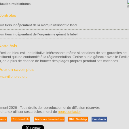
luation multicritères
 un tiers indépendant de la marque utilisant le label
 un tiers indépendant de l'organisme gérant le label
Pavillon bleu est une initiative intéressante même si certaines de ses garanties ne
stituent qu'une conformité à la réglementation. Cerise sur le gâteau : avec le Pavill
u, on a plus de chance de trouver des plages propres pendant ses vacances.
.pavillonbleu.org
nt 2026 - Tous droits de reproduction et de diffusion réservés
uhaitez utiliser ces articles, merci de
nous contacter
.
-
-
-
-
Verts
RSS
Produits
Archives
Newsletters
XML
SiteMap
Facebook