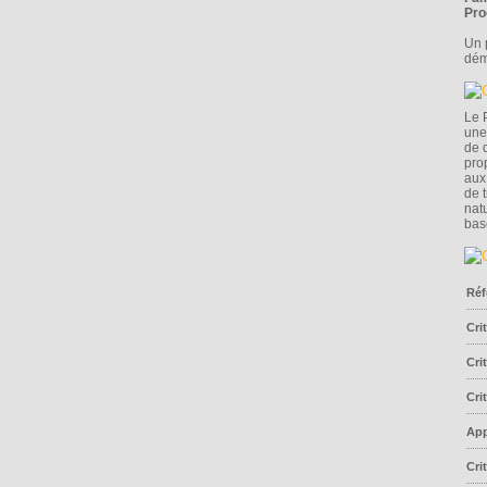
Pro
Un 
dém
Le 
une
de 
pro
aux
de 
natu
bas
Réf
Cri
Cri
Cri
App
Cri