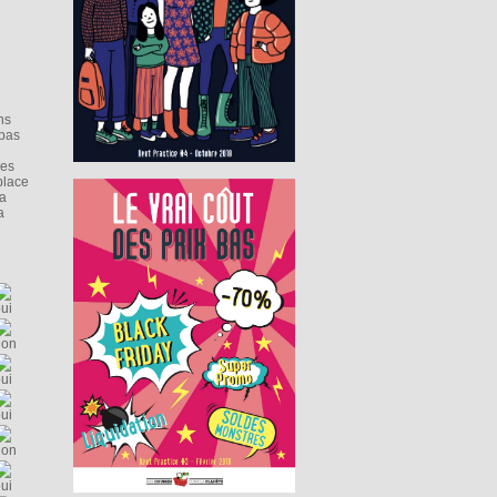
ns
 pas
ves
place
la
a