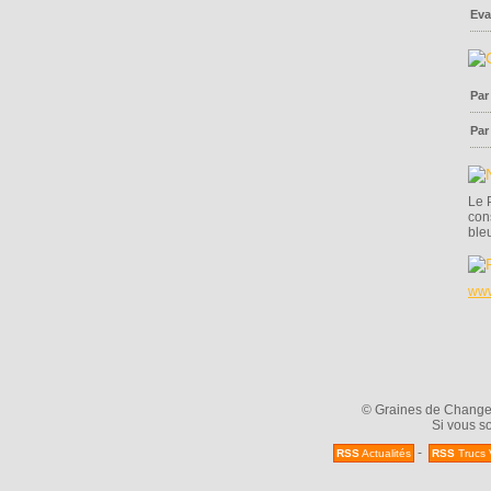
Eva
Par
Par
Le 
con
ble
www
© Graines de Changeme
Si vous so
-
RSS
Actualités
RSS
Trucs 