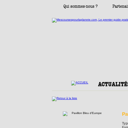
Pa
Typ
Fam