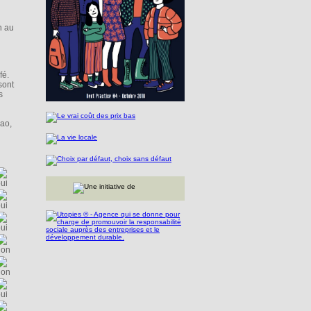
n au
fé.
sont
s
cao,