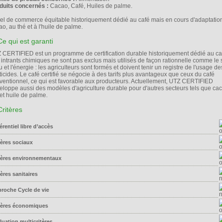
duits concernés :
Cacao, Café, Huiles de palme.
el de commerce équitable historiquement dédié au café mais en cours d'adaptatio
o, au thé et à l'huile de palme.
 CERTIFIED est un programme de certification durable historiquement dédié au ca
 intrants chimiques ne sont pas exclus mais utilisés de façon rationnelle comme le 
u et l'énergie : les agriculteurs sont formés et doivent tenir un registre de l'usage de
ticides. Le café certifié se négocie à des tarifs plus avantageux que ceux du café
ventionnel, ce qui est favorable aux producteurs. Actuellement, UTZ CERTIFIED
eloppe aussi des modèles d'agriculture durable pour d'autres secteurs tels que ca
 et huile de palme.
érentiel libre d’accès
tères sociaux
tères environnementaux
tères sanitaires
roche Cycle de vie
tères économiques
luation multicritères