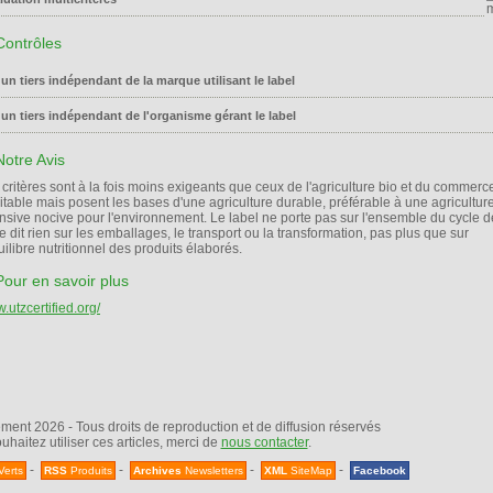
 un tiers indépendant de la marque utilisant le label
 un tiers indépendant de l'organisme gérant le label
 critères sont à la fois moins exigeants que ceux de l'agriculture bio et du commerc
itable mais posent les bases d'une agriculture durable, préférable à une agricultur
ensive nocive pour l'environnement. Le label ne porte pas sur l'ensemble du cycle d
e dit rien sur les emballages, le transport ou la transformation, pas plus que sur
uilibre nutritionnel des produits élaborés.
.utzcertified.org/
nt 2026 - Tous droits de reproduction et de diffusion réservés
uhaitez utiliser ces articles, merci de
nous contacter
.
-
-
-
-
Verts
RSS
Produits
Archives
Newsletters
XML
SiteMap
Facebook