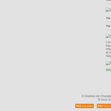
Par
Par
Les
équ
int
et n
l'éq
www
© Graines de Changeme
Si vous so
-
RSS
Actualités
RSS
Trucs 