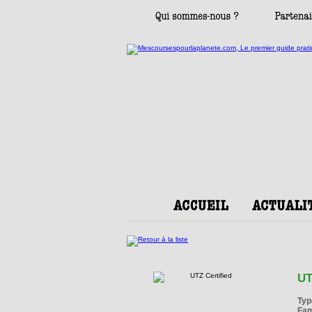
UT
Typ
Fam