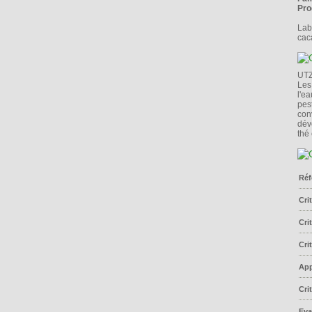
Pro
Lab
caca
UTZ
Les
l'ea
pes
con
dév
thé
Réf
Cri
Cri
Cri
App
Cri
Eva