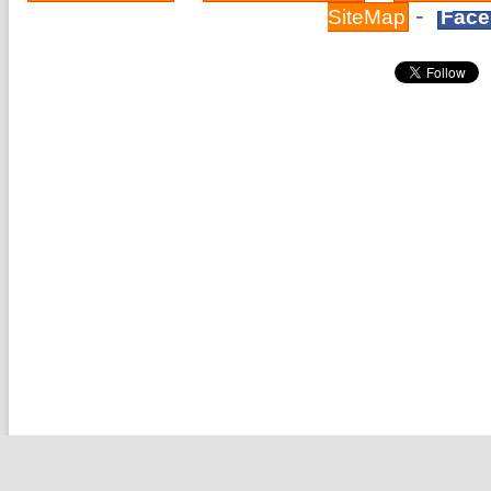
-
SiteMap
Face