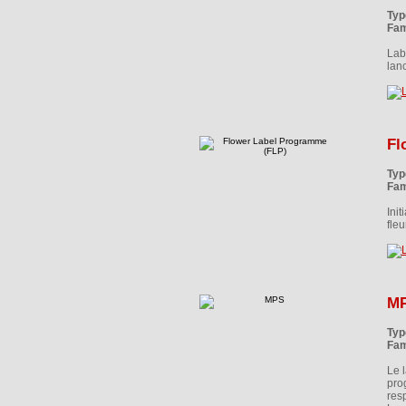
Typ
Fam
Lab
lan
Fl
Typ
Fam
Ini
fleu
M
Typ
Fam
Le 
pro
res