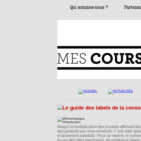
Malgré la multiplication des produits affichant des
des produits que nous achetons. C’est notre ign
et facilement satisfaits ! Pour se repérer, le con
ou sur des sites marchands, de nombreux labels, l