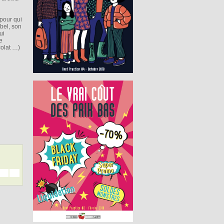
pour qui
bel, son
ui
e
colat …)