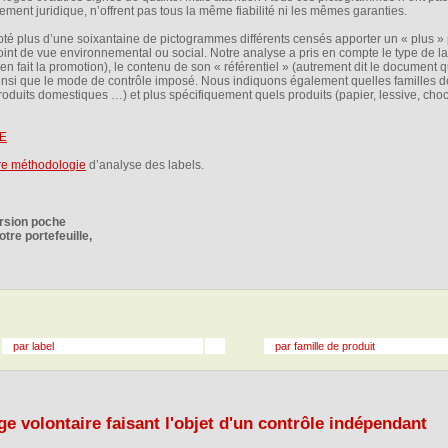
ctement juridique, n’offrent pas tous la même fiabilité ni les mêmes garanties.
é plus d’une soixantaine de pictogrammes différents censés apporter un « plus » 
nt de vue environnemental ou social. Notre analyse a pris en compte le type de la
t en fait la promotion), le contenu de son « référentiel » (autrement dit le document q
), ainsi que le mode de contrôle imposé. Nous indiquons également quelles familles d
roduits domestiques …) et plus spécifiquement quels produits (papier, lessive, cho
E
re méthodologie
d’analyse des labels.
ersion poche
tre portefeuille,
par label
par famille de produit
e volontaire faisant l'objet d'un contrôle indépendant