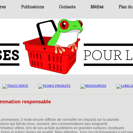
 promesses, il reste encore difficile de connaître les impacts sur la planète
orance qui fait de nous, souvent, des consommateurs peu exigeants
sommateur utilise, lors de ses achats quotidiens en grandes surfaces, boutiques
ogos et autres signes de qualité. Mais attention : tous ces pictogrammes n’ont pas 