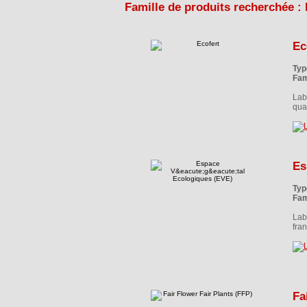
Famille de produits recherchée : 
Ec
Typ
Fam
Labe
qua
Es
Typ
Fam
Lab
fra
Fa