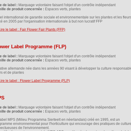
e de label :
Marquage volontaire faisant l'objet d'un contrôle indépendant
ille de produit concernée :
Espaces verts, plantes
el international de garantie sociale et environnementale sur les plantes et les fleur
cé en 2005 par l'organisation internationale à but non lucratif FFP
ower Label Programme (FLP)
e de label :
Marquage volontaire faisant l'objet d'un contrôle indépendant
ille de produit concernée :
Espaces verts, plantes
tiative allemande née dans les années 90 visant à développer la culture responsabl
rs et de plantes
PS
e de label :
Marquage volontaire faisant l'objet d'un contrôle indépendant
ille de produit concernée :
Espaces verts, plantes
label MPS (Milieu Programma Sierteelt en néerlandais) créé en 1995, est un
gramme environnemental pour l'horticulture qui encourage des pratiques de cultur
pectueuses de l'environnement.