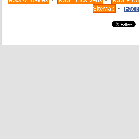
RSS
Actualités
RSS
Trucs Verts
RSS
Prod
-
SiteMap
Face