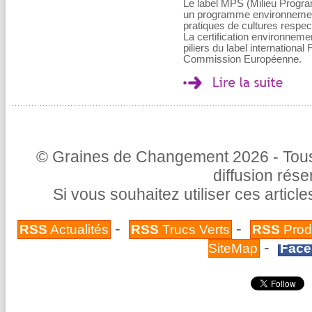
Le label MPS (Milieu Progra
un programme environnementa
pratiques de cultures respe
La certification environne
piliers du label international
Commission Européenne.
© Graines de Changement 2026 - Tous 
diffusion rés
Si vous souhaitez utiliser ces articl
-
-
RSS
Actualités
RSS
Trucs Verts
RSS
Prod
-
SiteMap
Face