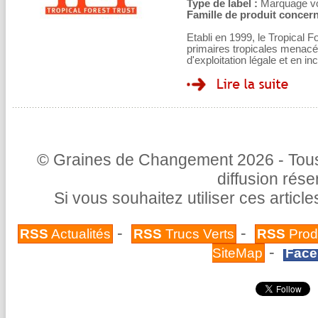
Type de label :
Marquage volo
Famille de produit concern
Etabli en 1999, le Tropical Fo
primaires tropicales menacé
d'exploitation légale et en in
© Graines de Changement 2026 - Tous 
diffusion rés
Si vous souhaitez utiliser ces articl
-
-
RSS
Actualités
RSS
Trucs Verts
RSS
Prod
-
SiteMap
Face