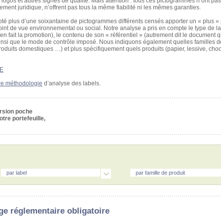
ogos et autres signes de qualité. Mais attention : tous ces pictogrammes n’ont pas 
ctement juridique, n’offrent pas tous la même fiabilité ni les mêmes garanties.
é plus d’une soixantaine de pictogrammes différents censés apporter un « plus » 
nt de vue environnemental ou social. Notre analyse a pris en compte le type de la
t en fait la promotion), le contenu de son « référentiel » (autrement dit le document q
), ainsi que le mode de contrôle imposé. Nous indiquons également quelles familles d
roduits domestiques …) et plus spécifiquement quels produits (papier, lessive, cho
E
re méthodologie
d’analyse des labels.
ersion poche
tre portefeuille,
par label
par famille de produit
ge réglementaire obligatoire