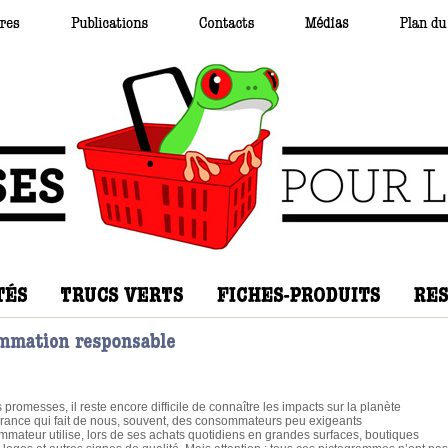
 promesses, il reste encore difficile de connaître les impacts sur la planète
orance qui fait de nous, souvent, des consommateurs peu exigeants
sommateur utilise, lors de ses achats quotidiens en grandes surfaces, boutiques