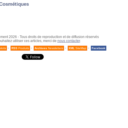
: Cosmétiques
nt 2026 - Tous droits de reproduction et de diffusion réservés
uhaitez utiliser ces articles, merci de
nous contacter
.
-
-
-
-
Verts
RSS
Produits
Archives
Newsletters
XML
SiteMap
Facebook