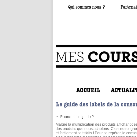
Malgré la multiplication des produits affichant des
des produits que nous achetons. C’est notre ign
et facilement satisfaits ! Pour se repérer, le con