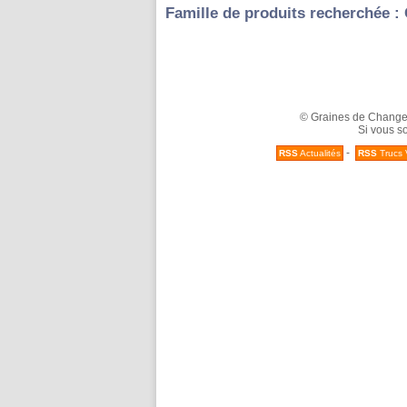
Famille de produits recherchée 
© Graines de Changeme
Si vous so
-
RSS
Actualités
RSS
Trucs 