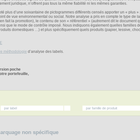
ctement juridique, n’offrent pas tous la même fiabilité ni les mêmes garanties.
é plus d’une soixantaine de pictogrammes différents censés apporter un « plus » 
nt de vue environnemental ou social. Notre analyse a pris en compte le type de la
t en fait la promotion), le contenu de son « référentiel » (autrement dit le document q
), ainsi que le mode de contrôle imposé. Nous indiquons également quelles familles d
roduits domestiques …) et plus spécifiquement quels produits (papier, lessive, cho
E
re méthodologie
d’analyse des labels.
ersion poche
tre portefeuille,
par label
par famille de produit
marquage non spécifique