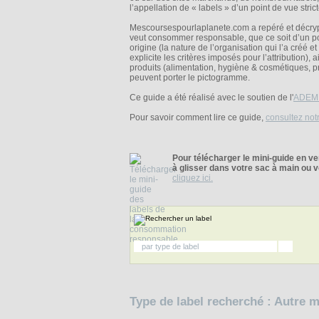
l’appellation de « labels » d’un point de vue stri
Mescoursespourlaplanete.com a repéré et décrypt
veut consommer responsable, que ce soit d’un poi
origine (la nature de l’organisation qui l’a créé e
explicite les critères imposés pour l’attribution
produits (alimentation, hygiène & cosmétiques, p
peuvent porter le pictogramme.
Ce guide a été réalisé avec le soutien de l'
ADEM
Pour savoir comment lire ce guide,
consultez not
Pour télécharger le mini-guide en v
à glisser dans votre sac à main ou vo
cliquez ici.
par type de label
Type de label recherché : Autre 