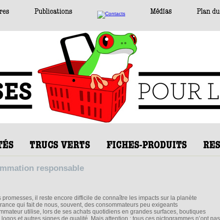
 promesses, il reste encore difficile de connaître les impacts sur la planète
orance qui fait de nous, souvent, des consommateurs peu exigeants
sommateur utilise, lors de ses achats quotidiens en grandes surfaces, boutiques
ogos et autres signes de qualité. Mais attention : tous ces pictogrammes n’ont pas 