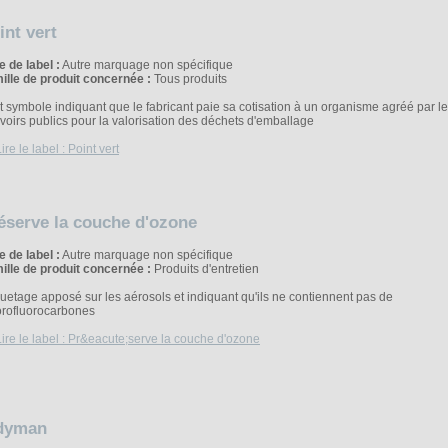
int vert
e de label :
Autre marquage non spécifique
ille de produit concernée :
Tous produits
it symbole indiquant que le fabricant paie sa cotisation à un organisme agréé par l
voirs publics pour la valorisation des déchets d'emballage
éserve la couche d'ozone
e de label :
Autre marquage non spécifique
ille de produit concernée :
Produits d'entretien
quetage apposé sur les aérosols et indiquant qu'ils ne contiennent pas de
orofluorocarbones
dyman