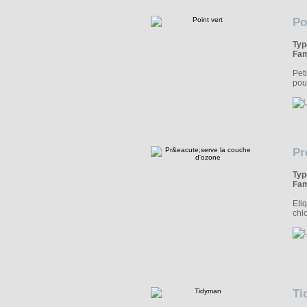
Po
Typ
Fam
Pet
pou
Pr
Typ
Fam
Eti
chl
Ti