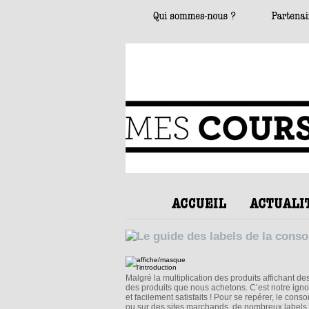
Malgré la multiplication des produits affichant des
des produits que nous achetons. C’est notre ign
et facilement satisfaits ! Pour se repérer, le con
ou sur des sites marchands, de nombreux labels, l