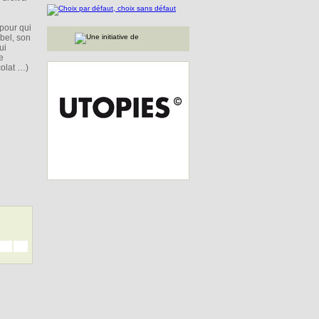
pour qui
bel, son
ui
e
colat …)