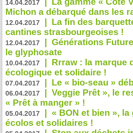
|
La gamme « Côté Vé
14.04.2017
Michon a débarqué dans les r
|
La fin des barquett
12.04.2017
cantines strasbourgeoises !
|
Générations Future
12.04.2017
le glyphosate
|
Rrraw : la marque 
10.04.2017
écologique et solidaire !
|
Le « bio-seau » déb
07.04.2017
|
Veggie Prêt », le r
06.04.2017
« Prêt à manger » !
|
« BON et bien », l
05.04.2017
écolos et solidaires !
|
Stop aux déchets i