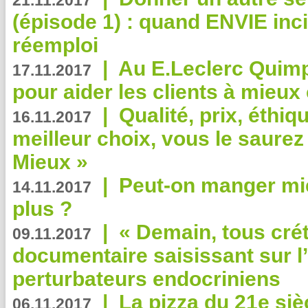
21.11.2017
(épisode 1) : quand ENVIE inci
réemploi
|
Au E.Leclerc Quimp
17.11.2017
pour aider les clients à mie
|
Qualité, prix, éthiqu
16.11.2017
meilleur choix, vous le saure
Mieux »
|
Peut-on manger mi
14.11.2017
plus ?
|
« Demain, tous crét
09.11.2017
documentaire saisissant sur l
perturbateurs endocriniens
|
La pizza du 21e siè
06.11.2017