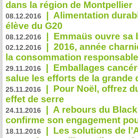
dans la région de Montpellier
|
Alimentation durab
08.12.2016
élève du G20
|
Emmaüs ouvre sa bo
08.12.2016
|
2016, année charni
02.12.2016
la consommation responsable
|
Emballages cancér
29.11.2016
salue les efforts de la grande 
|
Pour Noël, offrez d
25.11.2016
effet de serre
|
A rebours du Black
24.11.2016
confirme son engagement pour
|
Les solutions de l
18.11.2016