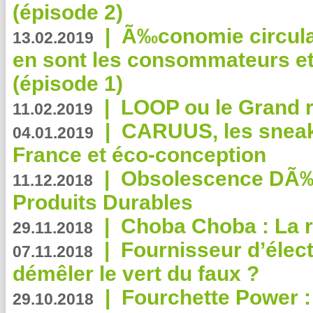
(épisode 2)
|
Ã‰conomie circulair
13.02.2019
en sont les consommateurs et
(épisode 1)
|
LOOP ou le Grand r
11.02.2019
|
CARUUS, les sneake
04.01.2019
France et éco-conception
|
Obsolescence DÃ
11.12.2018
Produits Durables
|
Choba Choba : La r
29.11.2018
|
Fournisseur d’élec
07.11.2018
démêler le vert du faux ?
|
Fourchette Power 
29.10.2018