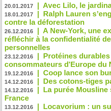
|
Avec Lilo, le jardin
20.01.2017
|
Ralph Lauren s’eng
18.01.2017
contre la déforestation
|
A New-York, une exp
26.12.2016
réfléchir à la confidentialité 
personnelles
|
Protéines durables 
23.12.2016
consommateurs d'Europe du 
|
Coop lance son bur
19.12.2016
|
Des cotons-tiges pa
14.12.2016
|
La purée Mousline 
14.12.2016
France
|
Locavorium : un s
13.12.2016