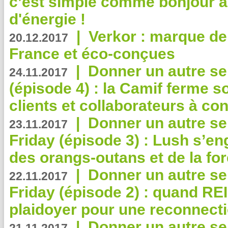
c’est simple comme bonjour 
d'énergie !
|
Verkor : marque de
20.12.2017
France et éco-conçues
|
Donner un autre se
24.11.2017
(épisode 4) : la Camif ferme so
clients et collaborateurs à 
|
Donner un autre se
23.11.2017
Friday (épisode 3) : Lush s’en
des orangs-outans et de la for
|
Donner un autre se
22.11.2017
Friday (épisode 2) : quand RE
plaidoyer pour une reconnecti
|
Donner un autre se