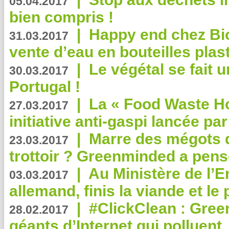
05.04.2017
bien compris !
|
Happy end chez Bio
31.03.2017
vente d’eau en bouteilles plas
|
Le végétal se fait 
30.03.2017
Portugal !
|
La « Food Waste Hot
27.03.2017
initiative anti-gaspi lancée pa
|
Marre des mégots q
23.03.2017
trottoir ? Greenminded a pens
|
Au Ministère de l’
03.03.2017
allemand, finis la viande et le
|
#ClickClean : Gree
28.02.2017
géants d’Internet qui polluent