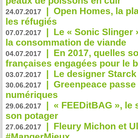
peaux de poissons en cuir
|
Open Homes, la pla
24.07.2017
les réfugiés
|
Le « Sonic Slinger »
07.07.2017
la consommation de viande
|
En 2017, quelles so
04.07.2017
françaises engagées pour le b
|
Le designer Starck 
03.07.2017
|
Greenpeace passe a
30.06.2017
numériques
|
« FEEDitBAG », le s
29.06.2017
son potager
|
Fleury Michon et Ul
27.06.2017
#MangerMieux