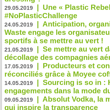
|
Une « Plastic Rebe
29.05.2019
#NoPlasticChallenge
|
Anticipation, organi
24.05.2019
Waste engage les organisate
sportifs à se mettre au vert !
|
Se mettre au vert da
21.05.2019
décollage des compagnies aé
|
Producteurs et co
17.05.2019
réconciliés grâce à Moyee cof
|
Sourcing is so in 
14.05.2019
engagements dans la mode du
|
Absolut Vodka, la 
09.05.2019
qui inspire la transparence