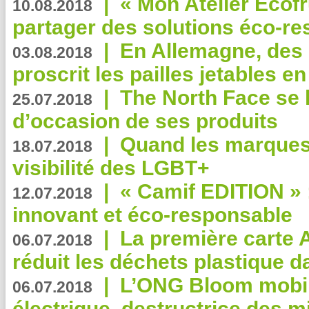
|
« Mon Atelier Ecofr
10.08.2018
partager des solutions éco-r
|
En Allemagne, des
03.08.2018
proscrit les pailles jetables e
|
The North Face se 
25.07.2018
d’occasion de ses produits
|
Quand les marques
18.07.2018
visibilité des LGBT+
|
« Camif EDITION » :
12.07.2018
innovant et éco-responsable
|
La première carte 
06.07.2018
réduit les déchets plastique 
|
L’ONG Bloom mobil
06.07.2018
électrique, destructrice des m