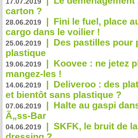
|
Le déménagement 2.
17.07.2019
carton ?
|
Fini le fuel, place a
28.06.2019
cargo dans le voilier !
|
Des pastilles pour 
25.06.2019
plastique
|
Koovee : ne jetez p
19.06.2019
mangez-les !
|
Deliveroo : des pla
14.06.2019
et bientôt sans plastique ?
|
Halte au gaspi dan
07.06.2019
Ã„ss-Bar
|
SKFK, le bruit de l
04.06.2019
dressing ?