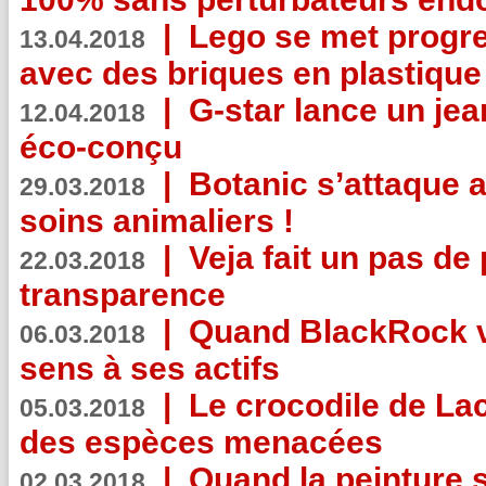
|
Lego se met progr
13.04.2018
avec des briques en plastique
|
G-star lance un jea
12.04.2018
éco-conçu
|
Botanic s’attaque 
29.03.2018
soins animaliers !
|
Veja fait un pas de 
22.03.2018
transparence
|
Quand BlackRock v
06.03.2018
sens à ses actifs
|
Le crocodile de La
05.03.2018
des espèces menacées
|
Quand la peinture s
02.03.2018