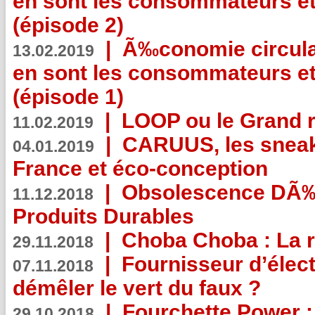
en sont les consommateurs et
(épisode 2)
|
Ã‰conomie circulair
13.02.2019
en sont les consommateurs et
(épisode 1)
|
LOOP ou le Grand r
11.02.2019
|
CARUUS, les sneake
04.01.2019
France et éco-conception
|
Obsolescence DÃ
11.12.2018
Produits Durables
|
Choba Choba : La r
29.11.2018
|
Fournisseur d’élec
07.11.2018
démêler le vert du faux ?
|
Fourchette Power 
29.10.2018