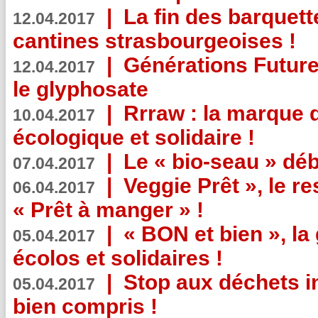
|
La fin des barquett
12.04.2017
cantines strasbourgeoises !
|
Générations Future
12.04.2017
le glyphosate
|
Rrraw : la marque 
10.04.2017
écologique et solidaire !
|
Le « bio-seau » déb
07.04.2017
|
Veggie Prêt », le r
06.04.2017
« Prêt à manger » !
|
« BON et bien », l
05.04.2017
écolos et solidaires !
|
Stop aux déchets i
05.04.2017
bien compris !