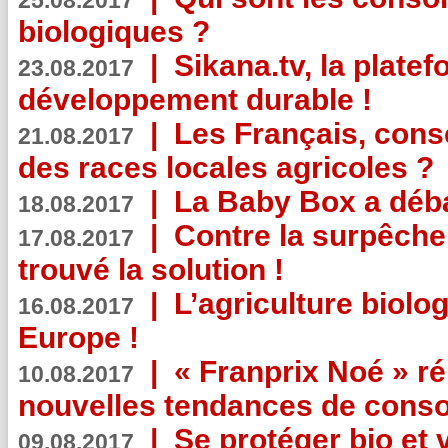
25.08.2017
biologiques ?
|
Sikana.tv, la plate
23.08.2017
développement durable !
|
Les Français, consc
21.08.2017
des races locales agricoles ?
|
La Baby Box a déb
18.08.2017
|
Contre la surpêche
17.08.2017
trouvé la solution !
|
L’agriculture biolo
16.08.2017
Europe !
|
« Franprix Noé » ré
10.08.2017
nouvelles tendances de cons
|
Se protéger bio et 
09.08.2017