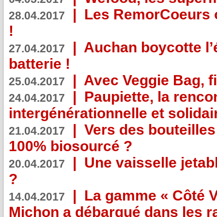
|
Les RemorCoeurs on
28.04.2017
!
|
Auchan boycotte l’
27.04.2017
batterie !
|
Avec Veggie Bag, fi
25.04.2017
|
Paupiette, la renco
24.04.2017
intergénérationnelle et solidair
|
Vers des bouteilles
21.04.2017
100% biosourcé ?
|
Une vaisselle jeta
20.04.2017
?
|
La gamme « Côté Vé
14.04.2017
Michon a débarqué dans les r