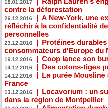
|
Ralph Lauren s’eng
18.01.2017
contre la déforestation
|
A New-York, une exp
26.12.2016
réfléchir à la confidentialité 
personnelles
|
Protéines durables 
23.12.2016
consommateurs d'Europe du 
|
Coop lance son bur
19.12.2016
|
Des cotons-tiges pa
14.12.2016
|
La purée Mousline 
14.12.2016
France
|
Locavorium : un s
13.12.2016
dans la région de Montpellier
|
Alimentation durab