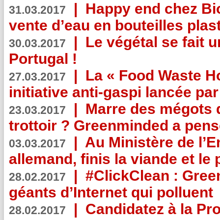
|
Happy end chez Bio
31.03.2017
vente d’eau en bouteilles plas
|
Le végétal se fait 
30.03.2017
Portugal !
|
La « Food Waste Hot
27.03.2017
initiative anti-gaspi lancée pa
|
Marre des mégots q
23.03.2017
trottoir ? Greenminded a pens
|
Au Ministère de l’
03.03.2017
allemand, finis la viande et le
|
#ClickClean : Gree
28.02.2017
géants d’Internet qui polluent
|
Candidatez à la Pr
28.02.2017