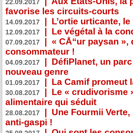
|
Aux Etats-Unis, la
22.09.2017
favorise les circuits-courts
|
L’ortie urticante, le
14.09.2017
|
Le végétal à la con
12.09.2017
|
« CÅ“ur paysan », 
07.09.2017
consommateur !
|
DéfiPlanet, un parc
04.09.2017
nouveau genre
|
La Camif promeut l
01.09.2017
|
Le « crudivorisme 
30.08.2017
alimentaire qui séduit
|
Une Fourmii Verte, 
28.08.2017
anti-gaspi !
|
Qui sont les cons