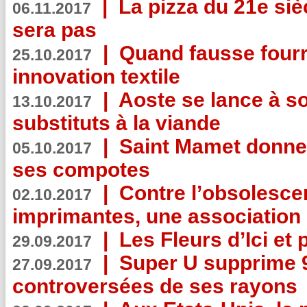
|
La pizza du 21e siè
06.11.2017
sera pas
|
Quand fausse fourr
25.10.2017
innovation textile
|
Aoste se lance à so
13.10.2017
substituts à la viande
|
Saint Mamet donne 
05.10.2017
ses compotes
|
Contre l’obsolesc
02.10.2017
imprimantes, une association 
|
Les Fleurs d’Ici et p
29.09.2017
|
Super U supprime 
27.09.2017
controversées de ses rayons