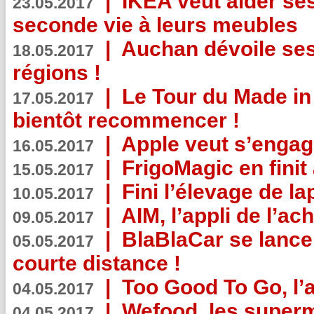
|
IKEA veut aider se
23.05.2017
seconde vie à leurs meubles
|
Auchan dévoile se
18.05.2017
régions !
|
Le Tour du Made in
17.05.2017
bientôt recommencer !
|
Apple veut s’engage
16.05.2017
|
FrigoMagic en finit 
15.05.2017
|
Fini l’élevage de la
10.05.2017
|
AIM, l’appli de l’ac
09.05.2017
|
BlaBlaCar se lance
05.05.2017
courte distance !
|
Too Good To Go, l’a
04.05.2017
|
Wefood, les superm
04.05.2017