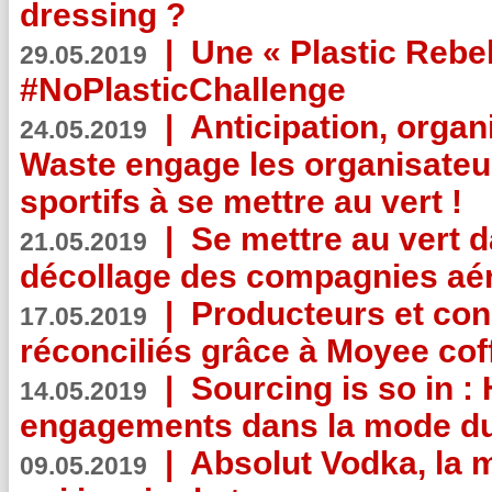
dressing ?
|
Une « Plastic Rebe
29.05.2019
#NoPlasticChallenge
|
Anticipation, organi
24.05.2019
Waste engage les organisate
sportifs à se mettre au vert !
|
Se mettre au vert da
21.05.2019
décollage des compagnies aé
|
Producteurs et co
17.05.2019
réconciliés grâce à Moyee cof
|
Sourcing is so in 
14.05.2019
engagements dans la mode du
|
Absolut Vodka, la 
09.05.2019