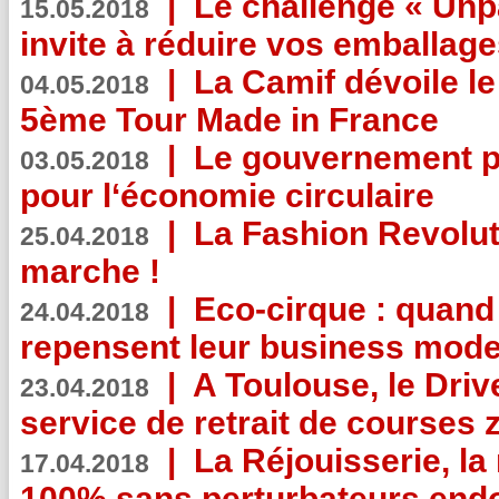
|
Le challenge « Unp
15.05.2018
invite à réduire vos emballage
|
La Camif dévoile 
04.05.2018
5ème Tour Made in France
|
Le gouvernement p
03.05.2018
pour l‘économie circulaire
|
La Fashion Revolut
25.04.2018
marche !
|
Eco-cirque : quand
24.04.2018
repensent leur business mode
|
A Toulouse, le Driv
23.04.2018
service de retrait de courses 
|
La Réjouisserie, la
17.04.2018
100% sans perturbateurs end