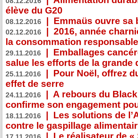
08.12.2016
élève du G20
|
Emmaüs ouvre sa bo
08.12.2016
|
2016, année charni
02.12.2016
la consommation responsable
|
Emballages cancér
29.11.2016
salue les efforts de la grande 
|
Pour Noël, offrez d
25.11.2016
effet de serre
|
A rebours du Black
24.11.2016
confirme son engagement pour
|
Les solutions de l
18.11.2016
contre le gaspillage alimentair
|
Le réalisateur de «
17.11.2016