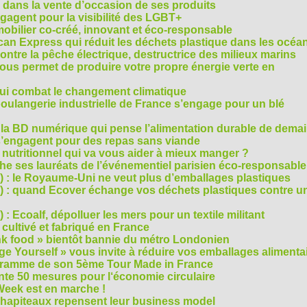
 dans la vente d’occasion de ses produits
agent pour la visibilité des LGBT+
mobilier co-créé, innovant et éco-responsable
can Express qui réduit les déchets plastique dans les océa
ntre la pêche électrique, destructrice des milieux marins
 vous permet de produire votre propre énergie verte en
ui combat le changement climatique
boulangerie industrielle de France s’engage pour un blé
, la BD numérique qui pense l’alimentation durable de dema
s’engagent pour des repas sans viande
e nutritionnel qui va vous aider à mieux manger ?
che ses lauréats de l’événementiel parisien éco-responsable
3) : le Royaume-Uni ne veut plus d’emballages plastiques
 2) : quand Ecover échange vos déchets plastiques contre u
) : Ecoalf, dépolluer les mers pour un textile militant
cultivé et fabriqué en France
unk food » bientôt bannie du métro Londonien
e Yourself » vous invite à réduire vos emballages alimenta
ogramme de son 5ème Tour Made in France
te 50 mesures pour l‘économie circulaire
Week est en marche !
chapiteaux repensent leur business model