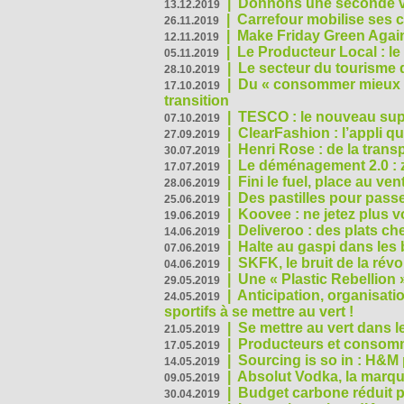
|
Donnons une seconde vi
13.12.2019
|
Carrefour mobilise ses 
26.11.2019
|
Make Friday Green Again
12.11.2019
|
Le Producteur Local : le
05.11.2019
|
Le secteur du tourisme d
28.10.2019
|
Du « consommer mieux »
17.10.2019
transition
|
TESCO : le nouveau supe
07.10.2019
|
ClearFashion : l’appli q
27.09.2019
|
Henri Rose : de la tran
30.07.2019
|
Le déménagement 2.0 : z
17.07.2019
|
Fini le fuel, place au ven
28.06.2019
|
Des pastilles pour passe
25.06.2019
|
Koovee : ne jetez plus v
19.06.2019
|
Deliveroo : des plats ch
14.06.2019
|
Halte au gaspi dans les
07.06.2019
|
SKFK, le bruit de la rév
04.06.2019
|
Une « Plastic Rebellion
29.05.2019
|
Anticipation, organisat
24.05.2019
sportifs à se mettre au vert !
|
Se mettre au vert dans l
21.05.2019
|
Producteurs et consomma
17.05.2019
|
Sourcing is so in : H&
14.05.2019
|
Absolut Vodka, la marque
09.05.2019
|
Budget carbone réduit pa
30.04.2019