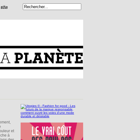
nement,
e
ouleur et
uche à
 dans des