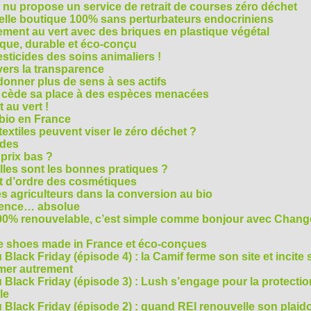
t nu propose un service de retrait de courses zéro déchet
velle boutique 100% sans perturbateurs endocriniens
ment au vert avec des briques en plastique végétal
ique, durable et éco-conçu
sticides des soins animaliers !
 vers la transparence
nner plus de sens à ses actifs
e cède sa place à des espèces menacées
 au vert !
 bio en France
extiles peuvent viser le zéro déchet ?
ides
 prix bas ?
les sont les bonnes pratiques ?
t d’ordre des cosmétiques
s agriculteurs dans la conversion au bio
arence… absolue
 100% renouvelable, c’est simple comme bonjour avec Chan
te shoes made in France et éco-conçues
Black Friday (épisode 4) : la Camif ferme son site et incite 
mmer autrement
 Black Friday (épisode 3) : Lush s’engage pour la protecti
le
 Black Friday (épisode 2) : quand REI renouvelle son plaid