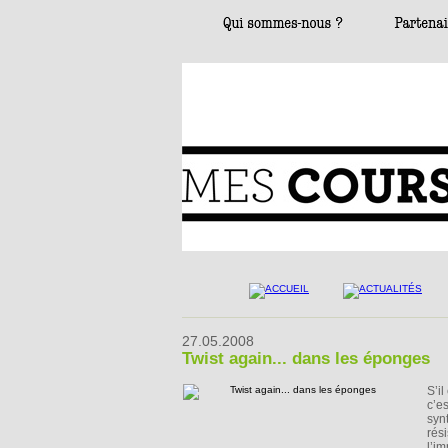
27.05.2008
Twist again... dans les éponges
S’i
c’e
syn
rés
l’i