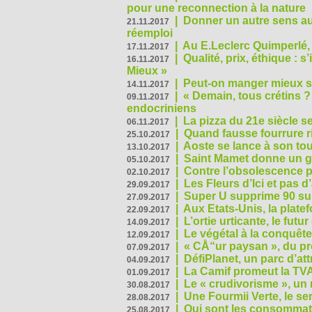
pour une reconnection à la nature
|
Donner un autre sens au 
21.11.2017
réemploi
|
Au E.Leclerc Quimperlé,
17.11.2017
|
Qualité, prix, éthique : 
16.11.2017
Mieux »
|
Peut-on manger mieux s
14.11.2017
|
« Demain, tous crétins ?
09.11.2017
endocriniens
|
La pizza du 21e siècle s
06.11.2017
|
Quand fausse fourrure ri
25.10.2017
|
Aoste se lance à son tou
13.10.2017
|
Saint Mamet donne un g
05.10.2017
|
Contre l’obsolescence p
02.10.2017
|
Les Fleurs d’Ici et pas d’
29.09.2017
|
Super U supprime 90 su
27.09.2017
|
Aux Etats-Unis, la plate
22.09.2017
|
L’ortie urticante, le futur
14.09.2017
|
Le végétal à la conquête
12.09.2017
|
« CÅ“ur paysan », du p
07.09.2017
|
DéfiPlanet, un parc d’at
04.09.2017
|
La Camif promeut la TVA
01.09.2017
|
Le « crudivorisme », un 
30.08.2017
|
Une Fourmii Verte, le ser
28.08.2017
|
Qui sont les consommat
25.08.2017