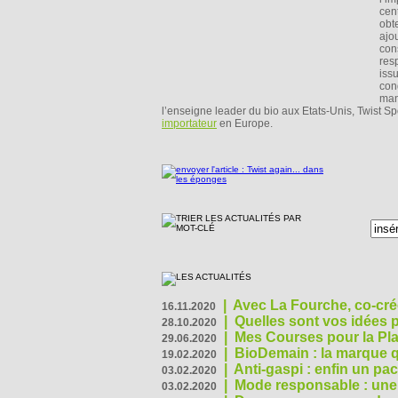
cen
obt
ajo
con
res
issu
con
man
l’enseigne leader du bio aux Etats-Unis, Twist Sp
importateur
en Europe.
|
Avec La Fourche, co-crée
16.11.2020
|
Quelles sont vos idées
28.10.2020
|
Mes Courses pour la Pla
29.06.2020
|
BioDemain : la marque qu
19.02.2020
|
Anti-gaspi : enfin un pa
03.02.2020
|
Mode responsable : une f
03.02.2020