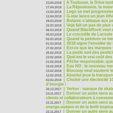
|
A Toulouse, le Drive tou
23.04.2018
|
La Réjouisserie, la nou
17.04.2018
|
Lego se met progressive
13.04.2018
|
G-star lance un jean éth
12.04.2018
|
Botanic s’attaque aux pe
29.03.2018
|
Veja fait un pas de plus
22.03.2018
|
Quand BlackRock veut do
06.03.2018
|
Le crocodile de Lacost
05.03.2018
|
Quand la peinture se met
02.03.2018
|
2018 signe l’envolée du
01.03.2018
|
Est-ce que les marques t
27.02.2018
|
La peste soit des pestic
26.02.2018
|
Quel est le vrai coût des
23.02.2018
|
Pêche responsable, quel
21.02.2018
|
Eau NO : le nouveau mo
16.02.2018
|
Biocoop veut soutenir le
15.02.2018
|
Absolut joue la transp
12.02.2018
|
Choisir une électricité
02.02.2018
d'énergie !
|
Verkor : marque de ska
20.12.2017
|
Donner un autre sens au 
24.11.2017
clients et collaborateurs à conso
|
Donner un autre sens au
23.11.2017
orangs-outans et de la forêt tropica
|
Donner un autre sens au
22.11.2017