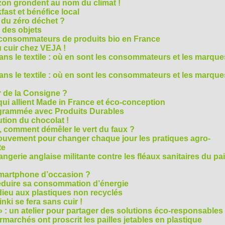
on grondent au nom du climat !
ast et bénéfice local
 du zéro déchet ?
e des objets
consommateurs de produits bio en France
 cuir chez VEJA !
ns le textile : où en sont les consommateurs et les marque
ns le textile : où en sont les consommateurs et les marque
 de la Consigne ?
i allient Made in France et éco-conception
rammée avec Produits Durables
tion du chocolat !
é, comment démêler le vert du faux ?
ouvement pour changer chaque jour les pratiques agro-
te
gerie anglaise militante contre les fléaux sanitaires du pa
smartphone d’occasion ?
réduire sa consommation d’énergie
dieu aux plastiques non recyclés
ki se fera sans cuir !
» : un atelier pour partager des solutions éco-responsables
archés ont proscrit les pailles jetables en plastique