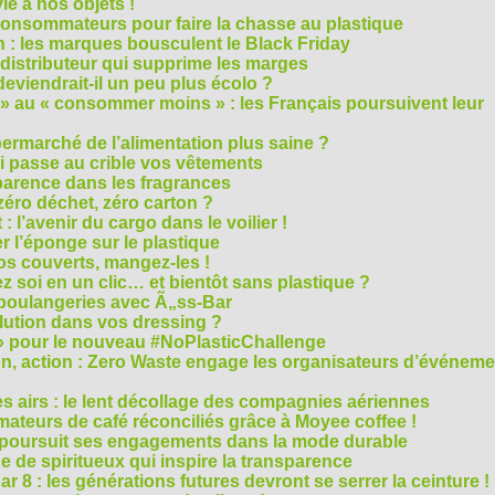
e à nos objets !
consommateurs pour faire la chasse au plastique
 : les marques bousculent le Black Friday
 distributeur qui supprime les marges
eviendrait-il un peu plus écolo ?
 au « consommer moins » : les Français poursuivent leur
rmarché de l’alimentation plus saine ?
ui passe au crible vos vêtements
sparence dans les fragrances
éro déchet, zéro carton ?
t : l’avenir du cargo dans le voilier !
r l’éponge sur le plastique
os couverts, mangez-les !
ez soi en un clic… et bientôt sans plastique ?
 boulangeries avec Ã„ss-Bar
olution dans vos dressing ?
 » pour le nouveau #NoPlasticChallenge
ion, action : Zero Waste engage les organisateurs d’événem
es airs : le lent décollage des compagnies aériennes
teurs de café réconciliés grâce à Moyee coffee !
M poursuit ses engagements dans la mode durable
 de spiritueux qui inspire la transparence
r 8 : les générations futures devront se serrer la ceinture !