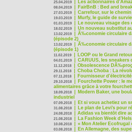
|
Les actionnaires d’Amaz
25.04.2019
|
FairBnB : Bed and breakf
08.04.2019
|
Carrefour, sur le chemin
27.03.2019
|
Murfy, le guide de survi
19.03.2019
|
Le nouveau visage des 
01.03.2019
|
Un nouveau substitut au
18.02.2019
|
Ã‰conomie circulaire da
13.02.2019
(épisode 2)
|
Ã‰conomie circulaire da
13.02.2019
(épisode 1)
|
LOOP ou le Grand retour
11.02.2019
|
CARUUS, les sneakers qu
04.01.2019
|
Obsolescence DÃ‰prog
11.12.2018
|
Choba Choba : La révolu
29.11.2018
|
Fournisseur d’électricit
07.11.2018
|
Fourchette Power : le m
29.10.2018
alimentaires grâce à votre fourchet
|
Modern Baker, une boulan
18.09.2018
industriel
|
Et si vous achetiez un 
07.09.2018
|
Le plan de Levi’s pour 
31.08.2018
|
Adidas va bientôt dire a
24.08.2018
|
La Fashion Week d’Helsin
21.08.2018
|
« Mon Atelier Ecofrugal 
10.08.2018
|
En Allemagne, des superm
03.08.2018