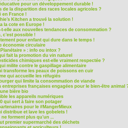
e éducative pour un développement durable !
 de la disparition des races locales agricoles ?
 en France !
ie’s Kitchen a trouvé la solution !
 a la cote en Europe !
-t-elle aux nouvelles tendances de consommation ?
 c’est possible !
vêtement pour enfant qui dure dans le temps !
 économie circulaire
anétaire » : info ou intox ?
qui fait la promotion du vin naturel
pesticides chimiques est-elle vraiment respectée ?
ui milite contre le gaspillage alimentaire
qui transforme les peaux de poissons en cuir
e qui accueille les réfugiés
e burger qui limite la consommation de viande
s entreprises françaises engagées pour le bien-être animal 
une bière bio
ble les appareils numériques
0 qui sert à faire son potager
 partenaires pour le #MangerMieux
 distribue et lave les gobelets !
e forment plus qu’un ...
tout premier supermarché des déchets
seignants et agriculteurs !