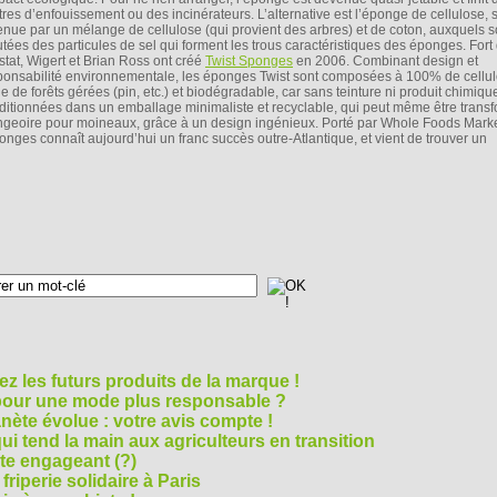
tres d’enfouissement ou des incinérateurs. L’alternative est l’éponge de cellulose,
enue par un mélange de cellulose (qui provient des arbres) et de coton, auxquels s
utées des particules de sel qui forment les trous caractéristiques des éponges. Fort
stat, Wigert et Brian Ross ont créé
Twist Sponges
en 2006. Combinant design et
ponsabilité environnementale, les éponges Twist sont composées à 100% de cellu
e de forêts gérées (pin, etc.) et biodégradable, car sans teinture ni produit chimiqu
ditionnées dans un emballage minimaliste et recyclable, qui peut même être trans
geoire pour moineaux, grâce à un design ingénieux. Porté par Whole Foods Marke
onges connaît aujourd’hui un franc succès outre-Atlantique, et vient de trouver un
z les futurs produits de la marque !
 pour une mode plus responsable ?
nète évolue : votre avis compte !
i tend la main aux agriculteurs en transition
cte engageant (?)
riperie solidaire à Paris