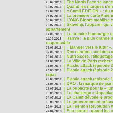
|
The North Face se lance
25.07.2018
|
Quand les marques s’eng
18.07.2018
|
« Camif EDITION » : du 
12.07.2018
|
La première carte Ameri
06.07.2018
|
L’ONG Bloom mobilise co
06.07.2018
|
Skavenji, l’appareil qui
04.07.2018
appartement
|
Le premier hamburger q
14.06.2018
|
Harrys : la plus grande 
11.06.2018
responsable
|
« Manger vers le futur »
08.06.2018
|
Des cantines scolaires 
07.06.2018
|
Nutri-Score, l’étiquetag
04.06.2018
|
La Ville de Paris recher
01.06.2018
|
Plastic attack (épisode 
31.05.2018
|
Plastic attack (épisode
24.05.2018
repas
|
Plastic attack (episode 1
23.05.2018
|
DAO : la marque de jean 
21.05.2018
|
La publicité pour la « j
18.05.2018
|
Le challenge « Unpackag
15.05.2018
|
La Camif dévoile le pr
04.05.2018
|
Le gouvernement présen
03.05.2018
|
La Fashion Revolution 
25.04.2018
|
Eco-cirque : quand les 
24.04.2018