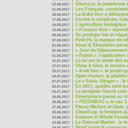
|
Sikana.tv, la plateform
23.08.2017
|
Les Français, conscients
21.08.2017
|
La Baby Box a débarqué
18.08.2017
|
Contre la surpêche, Soph
17.08.2017
|
L’agriculture biologique
16.08.2017
|
« Franprix Noé » répond
10.08.2017
|
Se protéger bio et végan,
09.08.2017
|
Petit Pli, la marque de 
07.08.2017
|
Head & Shoulders pense
03.08.2017
|
« Jour du Dépassement Pl
02.08.2017
|
« Raisin », l’application 
01.08.2017
|
La loi sur la vente des 
31.07.2017
|
Shop & Give, le service q
27.07.2017
|
« Krak’hen », le projet 
25.07.2017
|
Open Homes, la plateform
24.07.2017
|
Le « Sonic Slinger » : l
07.07.2017
|
En 2017, quelles sont le
04.07.2017
|
Le designer Starck crée 
03.07.2017
|
Greenpeace passe au cri
30.06.2017
|
« FEEDitBAG », le sac 2.
29.06.2017
|
Fleury Michon et Ulule,
27.06.2017
|
CleanCup, la fontaine qui
26.06.2017
|
Amazon et Whole Foods n
23.06.2017
|
Le Smicval Market : le 
23.06.2017
|
MonChamp.fr connecte en
19.06.2017