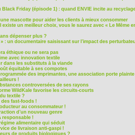
Black Friday (épisode 1) : quand ENVIE incite au recyclage
 une mascotte pour aider les clients à mieux consommer
s’il existe un meilleur choix, vous le saurez avec « Le Même e
ans dépenser plus ?
 » : un documentaire saisissant sur l’impact des perturbate
era éthique ou ne sera pas
me avec innovation textile
r dans les substituts à la viande
oût équitable à ses compotes
rogrammée des imprimantes, une association porte plainte
ailleurs !
bstances controversées de ses rayons
forme WildKale favorise les circuits-courts
 du textile ?
 des fast-foods !
roducteur au consommateur !
traction d’un nouveau genre
 responsable !
régime alimentaire qui séduit
vice de livraison anti-gaspi !
eurs de produits biologiques ?