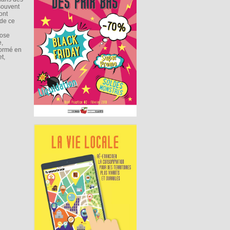
 souvent
ont
 de ce
lose
e,
formé en
t,