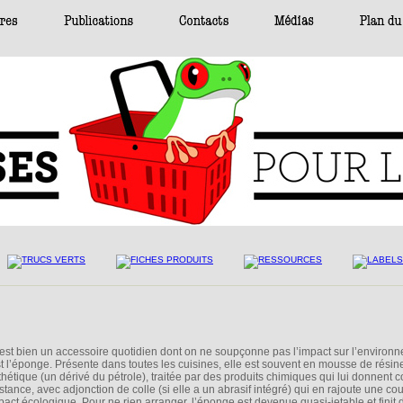
l est bien un accessoire quotidien dont on ne soupçonne pas l’impact sur l’environ
st l’éponge. Présente dans toutes les cuisines, elle est souvent en mousse de résin
thétique (un dérivé du pétrole), traitée par des produits chimiques qui lui donnent c
istance, avec adjonction de colle (si elle a un abrasif intégré) qui en rajoute une co
mpact écologique. Pour ne rien arranger, l’éponge est devenue quasi-jetable et finit