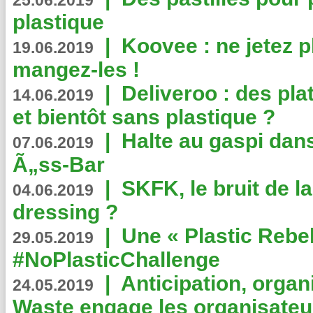
25.06.2019
plastique
|
Koovee : ne jetez p
19.06.2019
mangez-les !
|
Deliveroo : des pla
14.06.2019
et bientôt sans plastique ?
|
Halte au gaspi dan
07.06.2019
Ã„ss-Bar
|
SKFK, le bruit de l
04.06.2019
dressing ?
|
Une « Plastic Rebe
29.05.2019
#NoPlasticChallenge
|
Anticipation, organi
24.05.2019
Waste engage les organisate