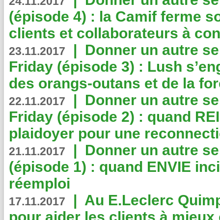
24.11.2017
(épisode 4) : la Camif ferme so
clients et collaborateurs à 
|
Donner un autre se
23.11.2017
Friday (épisode 3) : Lush s’en
des orangs-outans et de la for
|
Donner un autre se
22.11.2017
Friday (épisode 2) : quand RE
plaidoyer pour une reconnecti
|
Donner un autre se
21.11.2017
(épisode 1) : quand ENVIE inci
réemploi
|
Au E.Leclerc Quimp
17.11.2017
pour aider les clients à mie