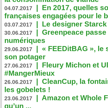
|
En 2017, quelles so
04.07.2017
françaises engagées pour le b
|
Le designer Starck 
03.07.2017
|
Greenpeace passe a
30.06.2017
numériques
|
« FEEDitBAG », le s
29.06.2017
son potager
|
Fleury Michon et Ul
27.06.2017
#MangerMieux
|
CleanCup, la fontai
26.06.2017
les gobelets !
|
Amazon et Whole F
23.06.2017
qu’un ...