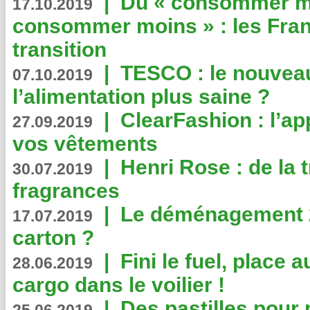
|
Du « consommer mi
17.10.2019
consommer moins » : les Fran
transition
|
TESCO : le nouvea
07.10.2019
l’alimentation plus saine ?
|
ClearFashion : l’ap
27.09.2019
vos vêtements
|
Henri Rose : de la
30.07.2019
fragrances
|
Le déménagement 2.
17.07.2019
carton ?
|
Fini le fuel, place a
28.06.2019
cargo dans le voilier !
|
Des pastilles pour 