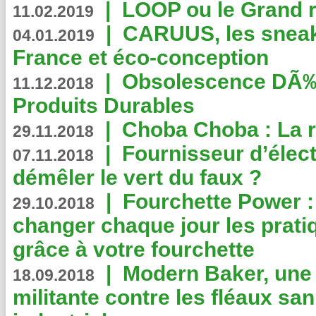
|
LOOP ou le Grand r
11.02.2019
|
CARUUS, les sneake
04.01.2019
France et éco-conception
|
Obsolescence DÃ
11.12.2018
Produits Durables
|
Choba Choba : La r
29.11.2018
|
Fournisseur d’élec
07.11.2018
démêler le vert du faux ?
|
Fourchette Power 
29.10.2018
changer chaque jour les prati
grâce à votre fourchette
|
Modern Baker, une 
18.09.2018
militante contre les fléaux san