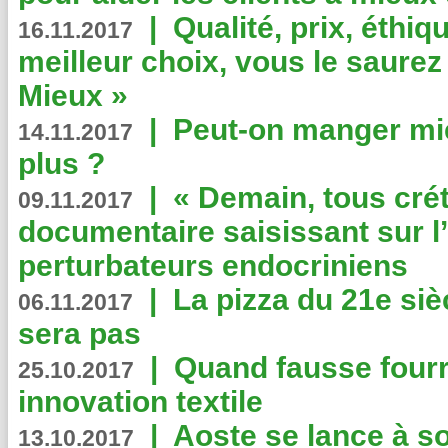
|
Qualité, prix, éthiqu
16.11.2017
meilleur choix, vous le saure
Mieux »
|
Peut-on manger mi
14.11.2017
plus ?
|
« Demain, tous crét
09.11.2017
documentaire saisissant sur l
perturbateurs endocriniens
|
La pizza du 21e siè
06.11.2017
sera pas
|
Quand fausse fourr
25.10.2017
innovation textile
|
Aoste se lance à so
13.10.2017