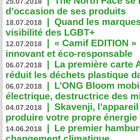
|
The North Face se 
25.07.2018
d’occasion de ses produits
|
Quand les marques
18.07.2018
visibilité des LGBT+
|
« Camif EDITION » :
12.07.2018
innovant et éco-responsable
|
La première carte 
06.07.2018
réduit les déchets plastique 
|
L’ONG Bloom mobil
06.07.2018
électrique, destructrice des m
|
Skavenji, l’apparei
04.07.2018
produire votre propre énergie
|
Le premier hambur
14.06.2018
changement climatique