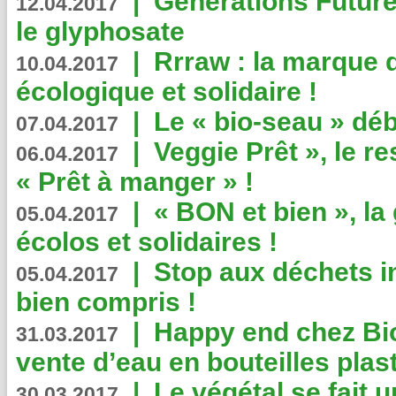
|
Générations Future
12.04.2017
le glyphosate
|
Rrraw : la marque 
10.04.2017
écologique et solidaire !
|
Le « bio-seau » déb
07.04.2017
|
Veggie Prêt », le r
06.04.2017
« Prêt à manger » !
|
« BON et bien », l
05.04.2017
écolos et solidaires !
|
Stop aux déchets i
05.04.2017
bien compris !
|
Happy end chez Bio
31.03.2017
vente d’eau en bouteilles plas
|
Le végétal se fait 
30.03.2017