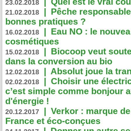
|
Quel est le vrai coû
23.02.2018
|
Pêche responsable,
21.02.2018
bonnes pratiques ?
|
Eau NO : le nouvea
16.02.2018
cosmétiques
|
Biocoop veut souten
15.02.2018
dans la conversion au bio
|
Absolut joue la tr
12.02.2018
|
Choisir une électri
02.02.2018
c’est simple comme bonjour 
d'énergie !
|
Verkor : marque de
20.12.2017
France et éco-conçues
|
Donner un autre se