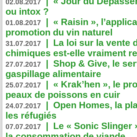
|
« Jour du Dépassem
02.08.2017
ou intox ?
|
« Raisin », l’applica
01.08.2017
promotion du vin naturel
|
La loi sur la vente
31.07.2017
chimiques est-elle vraiment r
|
Shop & Give, le serv
27.07.2017
gaspillage alimentaire
|
« Krak’hen », le pr
25.07.2017
peaux de poissons en cuir
|
Open Homes, la pla
24.07.2017
les réfugiés
|
Le « Sonic Slinger »
07.07.2017
la consommation de viande