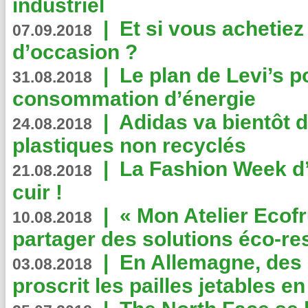
industriel
|
Et si vous achetie
07.09.2018
d’occasion ?
|
Le plan de Levi’s p
31.08.2018
consommation d’énergie
|
Adidas va bientôt d
24.08.2018
plastiques non recyclés
|
La Fashion Week d’
21.08.2018
cuir !
|
« Mon Atelier Ecofr
10.08.2018
partager des solutions éco-r
|
En Allemagne, des
03.08.2018
proscrit les pailles jetables e