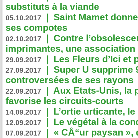
substituts à la viande
|
Saint Mamet donne 
05.10.2017
ses compotes
|
Contre l’obsolesc
02.10.2017
imprimantes, une association 
|
Les Fleurs d’Ici et p
29.09.2017
|
Super U supprime 
27.09.2017
controversées de ses rayons
|
Aux Etats-Unis, la
22.09.2017
favorise les circuits-courts
|
L’ortie urticante, le
14.09.2017
|
Le végétal à la con
12.09.2017
|
« CÅ“ur paysan », 
07.09.2017