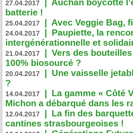
|
Auchan boycotte l’
27.04.2017
batterie !
|
Avec Veggie Bag, fi
25.04.2017
|
Paupiette, la renco
24.04.2017
intergénérationnelle et solidair
|
Vers des bouteilles
21.04.2017
100% biosourcé ?
|
Une vaisselle jeta
20.04.2017
?
|
La gamme « Côté Vé
14.04.2017
Michon a débarqué dans les r
|
La fin des barquett
12.04.2017
cantines strasbourgeoises !