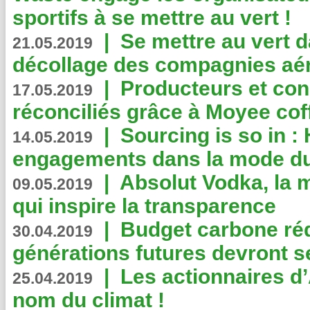
sportifs à se mettre au vert !
|
Se mettre au vert da
21.05.2019
décollage des compagnies aé
|
Producteurs et co
17.05.2019
réconciliés grâce à Moyee cof
|
Sourcing is so in 
14.05.2019
engagements dans la mode du
|
Absolut Vodka, la 
09.05.2019
qui inspire la transparence
|
Budget carbone rédu
30.04.2019
générations futures devront se
|
Les actionnaires 
25.04.2019
nom du climat !