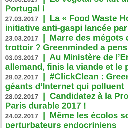
Portugal !
|
La « Food Waste Hot
27.03.2017
initiative anti-gaspi lancée pa
|
Marre des mégots q
23.03.2017
trottoir ? Greenminded a pens
|
Au Ministère de l’
03.03.2017
allemand, finis la viande et le
|
#ClickClean : Gree
28.02.2017
géants d’Internet qui polluent
|
Candidatez à la Pr
28.02.2017
Paris durable 2017 !
|
Même les écolos s
24.02.2017
perturbateurs endocriniens