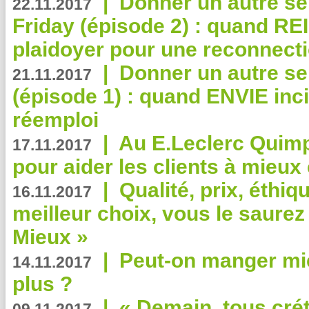
|
Donner un autre se
22.11.2017
Friday (épisode 2) : quand RE
plaidoyer pour une reconnecti
|
Donner un autre se
21.11.2017
(épisode 1) : quand ENVIE inci
réemploi
|
Au E.Leclerc Quimp
17.11.2017
pour aider les clients à mie
|
Qualité, prix, éthiqu
16.11.2017
meilleur choix, vous le saure
Mieux »
|
Peut-on manger mi
14.11.2017
plus ?
|
« Demain, tous crét