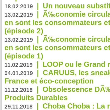
|
Un nouveau substit
18.02.2019
|
Ã‰conomie circulair
13.02.2019
en sont les consommateurs et
(épisode 2)
|
Ã‰conomie circulair
13.02.2019
en sont les consommateurs et
(épisode 1)
|
LOOP ou le Grand r
11.02.2019
|
CARUUS, les sneake
04.01.2019
France et éco-conception
|
Obsolescence DÃ
11.12.2018
Produits Durables
|
Choba Choba : La r
29.11.2018