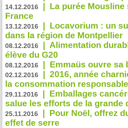
|
La purée Mousline 
14.12.2016
France
|
Locavorium : un s
13.12.2016
dans la région de Montpellier
|
Alimentation durab
08.12.2016
élève du G20
|
Emmaüs ouvre sa bo
08.12.2016
|
2016, année charni
02.12.2016
la consommation responsable
|
Emballages cancér
29.11.2016
salue les efforts de la grande 
|
Pour Noël, offrez d
25.11.2016
effet de serre