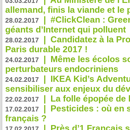
03.03.2017
allemand, finis la viande et le
|
#ClickClean : Gree
28.02.2017
géants d’Internet qui polluent
|
Candidatez à la Pr
28.02.2017
Paris durable 2017 !
|
Même les écolos s
24.02.2017
perturbateurs endocriniens
|
IKEA Kid’s Adventu
24.02.2017
sensibiliser aux enjeux du d
|
La folle épopée de 
22.02.2017
|
Pesticides : où en 
17.02.2017
français ?
|
Près d’1 Français su
17.02.2017