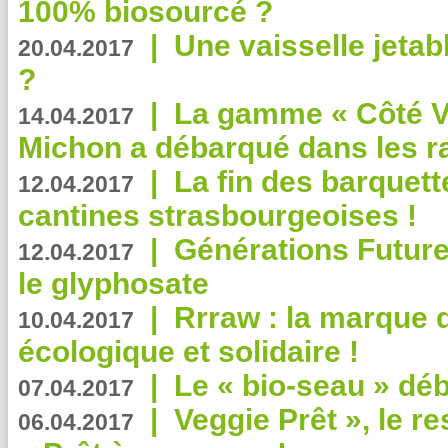
100% biosourcé ?
|
Une vaisselle jeta
20.04.2017
?
|
La gamme « Côté Vé
14.04.2017
Michon a débarqué dans les r
|
La fin des barquett
12.04.2017
cantines strasbourgeoises !
|
Générations Future
12.04.2017
le glyphosate
|
Rrraw : la marque 
10.04.2017
écologique et solidaire !
|
Le « bio-seau » déb
07.04.2017
|
Veggie Prêt », le r
06.04.2017