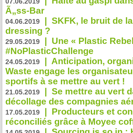
|
Halte au gaspi dan
07.06.2019
Ã„ss-Bar
|
SKFK, le bruit de l
04.06.2019
dressing ?
|
Une « Plastic Rebe
29.05.2019
#NoPlasticChallenge
|
Anticipation, organi
24.05.2019
Waste engage les organisate
sportifs à se mettre au vert !
|
Se mettre au vert da
21.05.2019
décollage des compagnies aé
|
Producteurs et co
17.05.2019
réconciliés grâce à Moyee cof
|
Sourcing is so in 
14.05.2019