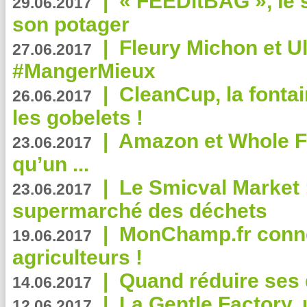
|
« FEEDitBAG », le s
29.06.2017
son potager
|
Fleury Michon et Ul
27.06.2017
#MangerMieux
|
CleanCup, la fontai
26.06.2017
les gobelets !
|
Amazon et Whole F
23.06.2017
qu’un ...
|
Le Smicval Market :
23.06.2017
supermarché des déchets
|
MonChamp.fr conne
19.06.2017
agriculteurs !
|
Quand réduire ses 
14.06.2017
|
La Gentle Factory, 
12.06.2017