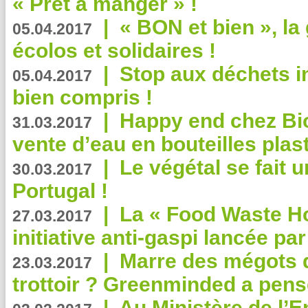
« Prêt à manger » !
|
« BON et bien », l
05.04.2017
écolos et solidaires !
|
Stop aux déchets i
05.04.2017
bien compris !
|
Happy end chez Bio
31.03.2017
vente d’eau en bouteilles plas
|
Le végétal se fait 
30.03.2017
Portugal !
|
La « Food Waste Hot
27.03.2017
initiative anti-gaspi lancée pa
|
Marre des mégots q
23.03.2017
trottoir ? Greenminded a pens
|
Au Ministère de l’