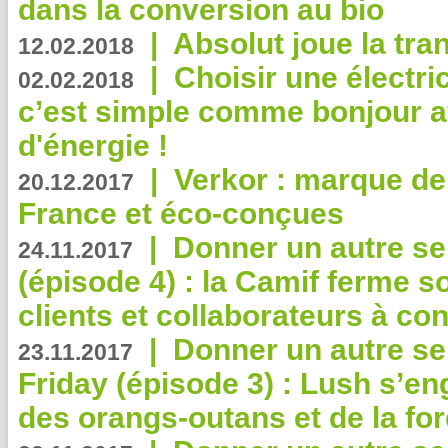
dans la conversion au bio
|
Absolut joue la tr
12.02.2018
|
Choisir une électri
02.02.2018
c’est simple comme bonjour 
d'énergie !
|
Verkor : marque de
20.12.2017
France et éco-conçues
|
Donner un autre se
24.11.2017
(épisode 4) : la Camif ferme so
clients et collaborateurs à 
|
Donner un autre se
23.11.2017
Friday (épisode 3) : Lush s’en
des orangs-outans et de la for