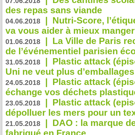
07.06.2018
des repas sans viande
|
Nutri-Score, l’étiqu
04.06.2018
va vous aider à mieux manger
|
La Ville de Paris r
01.06.2018
de l’événementiel parisien éc
|
Plastic attack (épi
31.05.2018
Uni ne veut plus d’emballages
|
Plastic attack (épi
24.05.2018
échange vos déchets plastiqu
|
Plastic attack (epis
23.05.2018
dépolluer les mers pour un text
|
DAO : la marque de 
21.05.2018
fabriqué en France