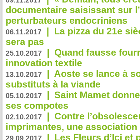
09.11.2017
documentaire saisissant sur l
perturbateurs endocriniens
|
La pizza du 21e siè
06.11.2017
sera pas
|
Quand fausse fourr
25.10.2017
innovation textile
|
Aoste se lance à so
13.10.2017
substituts à la viande
|
Saint Mamet donne 
05.10.2017
ses compotes
|
Contre l’obsolesc
02.10.2017
imprimantes, une association 
|
Les Fleurs d’Ici et p
29.09.2017