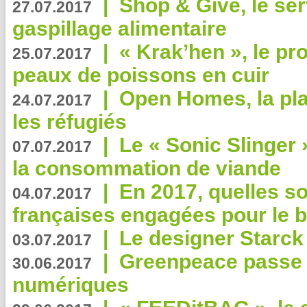
|
Shop & Give, le serv
27.07.2017
gaspillage alimentaire
|
« Krak’hen », le pr
25.07.2017
peaux de poissons en cuir
|
Open Homes, la pla
24.07.2017
les réfugiés
|
Le « Sonic Slinger »
07.07.2017
la consommation de viande
|
En 2017, quelles so
04.07.2017
françaises engagées pour le b
|
Le designer Starck 
03.07.2017
|
Greenpeace passe a
30.06.2017
numériques