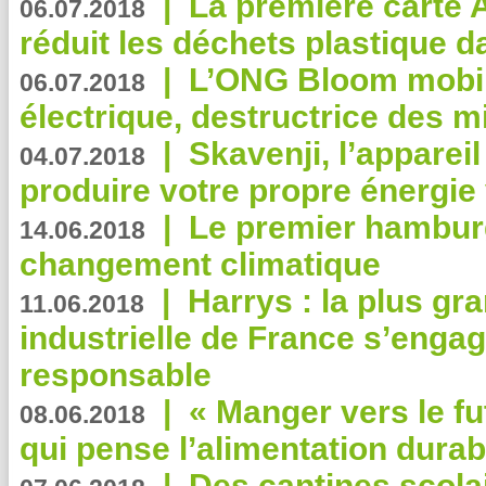
|
La première carte 
06.07.2018
réduit les déchets plastique 
|
L’ONG Bloom mobil
06.07.2018
électrique, destructrice des m
|
Skavenji, l’apparei
04.07.2018
produire votre propre énergie
|
Le premier hambur
14.06.2018
changement climatique
|
Harrys : la plus gr
11.06.2018
industrielle de France s’engag
responsable
|
« Manger vers le fu
08.06.2018
qui pense l’alimentation dura
|
Des cantines scola