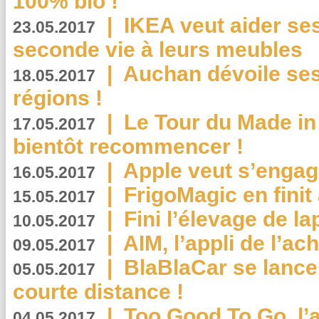
100% bio !
|
IKEA veut aider se
23.05.2017
seconde vie à leurs meubles
|
Auchan dévoile se
18.05.2017
régions !
|
Le Tour du Made in
17.05.2017
bientôt recommencer !
|
Apple veut s’engage
16.05.2017
|
FrigoMagic en finit 
15.05.2017
|
Fini l’élevage de la
10.05.2017
|
AIM, l’appli de l’ac
09.05.2017
|
BlaBlaCar se lance
05.05.2017
courte distance !
|
Too Good To Go, l’a
04.05.2017