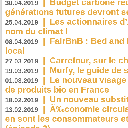
|
Budget carbone rédu
30.04.2019
générations futures devront se
|
Les actionnaires 
25.04.2019
nom du climat !
|
FairBnB : Bed and 
08.04.2019
local
|
Carrefour, sur le c
27.03.2019
|
Murfy, le guide de 
19.03.2019
|
Le nouveau visag
01.03.2019
de produits bio en France
|
Un nouveau substit
18.02.2019
|
Ã‰conomie circulair
13.02.2019
en sont les consommateurs et