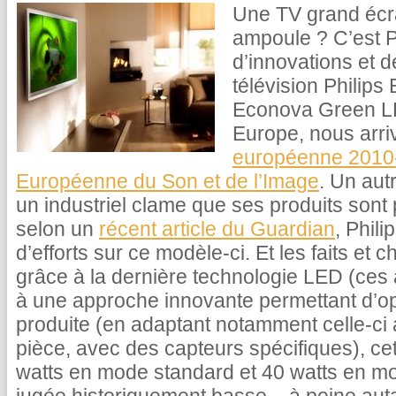
Une TV grand écr
ampoule ? C’est Ph
d’innovations et 
télévision Philip
Econova Green LED
Europe, nous arri
européenne 2010-
Européenne du Son et de l’Image
. Un au
un industriel clame que ses produits sont 
selon un
récent article du Guardian
, Phil
d’efforts sur ce modèle-ci. Et les faits et 
grâce à la dernière technologie LED (ce
à une approche innovante permettant d’opti
produite (en adaptant notamment celle-ci 
pièce, avec des capteurs spécifiques), 
watts en mode standard et 40 watts en 