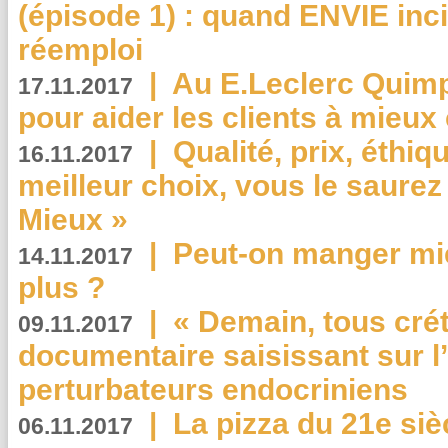
(épisode 1) : quand ENVIE inci
réemploi
|
Au E.Leclerc Quimp
17.11.2017
pour aider les clients à mie
|
Qualité, prix, éthiqu
16.11.2017
meilleur choix, vous le saure
Mieux »
|
Peut-on manger mi
14.11.2017
plus ?
|
« Demain, tous crét
09.11.2017
documentaire saisissant sur l
perturbateurs endocriniens
|
La pizza du 21e siè
06.11.2017