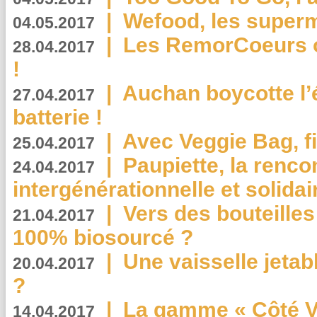
|
Wefood, les superm
04.05.2017
|
Les RemorCoeurs on
28.04.2017
!
|
Auchan boycotte l’
27.04.2017
batterie !
|
Avec Veggie Bag, fi
25.04.2017
|
Paupiette, la renco
24.04.2017
intergénérationnelle et solidair
|
Vers des bouteilles
21.04.2017
100% biosourcé ?
|
Une vaisselle jeta
20.04.2017
?
|
La gamme « Côté Vé
14.04.2017