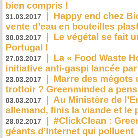
bien compris !
|
Happy end chez Bio
31.03.2017
vente d’eau en bouteilles plas
|
Le végétal se fait 
30.03.2017
Portugal !
|
La « Food Waste Hot
27.03.2017
initiative anti-gaspi lancée pa
|
Marre des mégots q
23.03.2017
trottoir ? Greenminded a pens
|
Au Ministère de l’
03.03.2017
allemand, finis la viande et le
|
#ClickClean : Gree
28.02.2017
géants d’Internet qui polluent