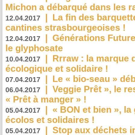
Michon a débarqué dans les r
|
La fin des barquett
12.04.2017
cantines strasbourgeoises !
|
Générations Future
12.04.2017
le glyphosate
|
Rrraw : la marque 
10.04.2017
écologique et solidaire !
|
Le « bio-seau » déb
07.04.2017
|
Veggie Prêt », le r
06.04.2017
« Prêt à manger » !
|
« BON et bien », l
05.04.2017
écolos et solidaires !
|
Stop aux déchets i
05.04.2017