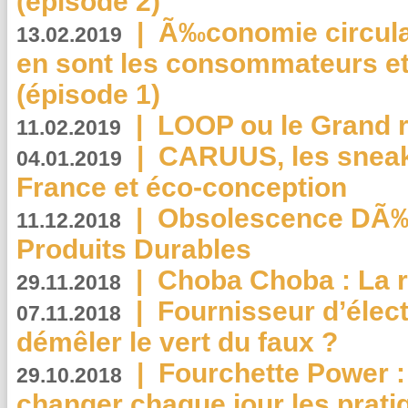
(épisode 2)
|
Ã‰conomie circulair
13.02.2019
en sont les consommateurs et
(épisode 1)
|
LOOP ou le Grand r
11.02.2019
|
CARUUS, les sneake
04.01.2019
France et éco-conception
|
Obsolescence DÃ
11.12.2018
Produits Durables
|
Choba Choba : La r
29.11.2018
|
Fournisseur d’élec
07.11.2018
démêler le vert du faux ?
|
Fourchette Power 
29.10.2018
changer chaque jour les prati