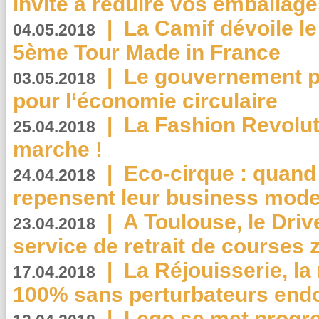
invite à réduire vos emballage
|
La Camif dévoile 
04.05.2018
5ème Tour Made in France
|
Le gouvernement p
03.05.2018
pour l‘économie circulaire
|
La Fashion Revolut
25.04.2018
marche !
|
Eco-cirque : quand
24.04.2018
repensent leur business mode
|
A Toulouse, le Driv
23.04.2018
service de retrait de courses 
|
La Réjouisserie, la
17.04.2018
100% sans perturbateurs end
|
Lego se met progr