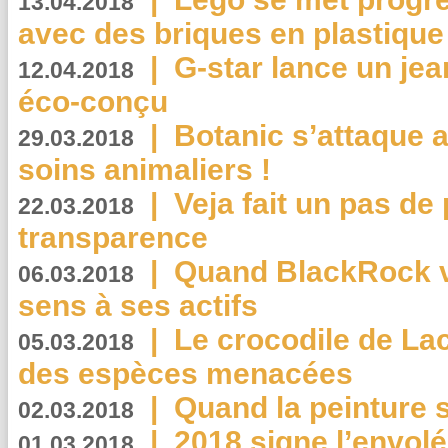
13.04.2018
avec des briques en plastique
|
G-star lance un jea
12.04.2018
éco-conçu
|
Botanic s’attaque 
29.03.2018
soins animaliers !
|
Veja fait un pas de 
22.03.2018
transparence
|
Quand BlackRock v
06.03.2018
sens à ses actifs
|
Le crocodile de La
05.03.2018
des espèces menacées
|
Quand la peinture s
02.03.2018
|
2018 signe l’envol
01.03.2018