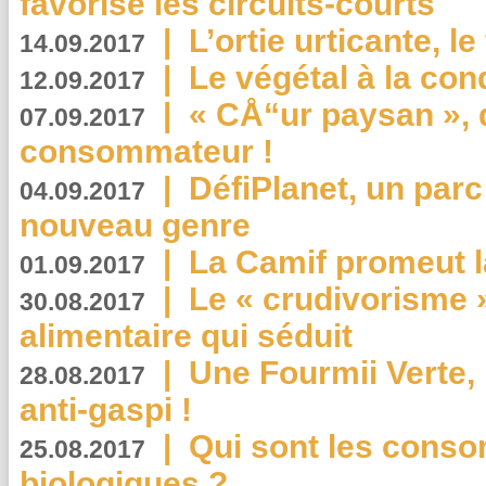
favorise les circuits-courts
|
L’ortie urticante, le
14.09.2017
|
Le végétal à la con
12.09.2017
|
« CÅ“ur paysan », 
07.09.2017
consommateur !
|
DéfiPlanet, un parc
04.09.2017
nouveau genre
|
La Camif promeut l
01.09.2017
|
Le « crudivorisme 
30.08.2017
alimentaire qui séduit
|
Une Fourmii Verte, 
28.08.2017
anti-gaspi !
|
Qui sont les cons
25.08.2017
biologiques ?