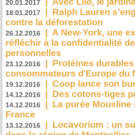
|
Avec Lilo, le jardin
20.01.2017
|
Ralph Lauren s’eng
18.01.2017
contre la déforestation
|
A New-York, une exp
26.12.2016
réfléchir à la confidentialité 
personnelles
|
Protéines durables 
23.12.2016
consommateurs d'Europe du 
|
Coop lance son bur
19.12.2016
|
Des cotons-tiges pa
14.12.2016
|
La purée Mousline 
14.12.2016
France
|
Locavorium : un s
13.12.2016
dans la région de Montpellier