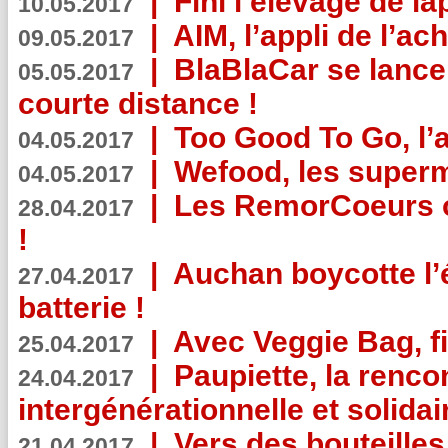
|
Fini l’élevage de la
10.05.2017
|
AIM, l’appli de l’ac
09.05.2017
|
BlaBlaCar se lance
05.05.2017
courte distance !
|
Too Good To Go, l’a
04.05.2017
|
Wefood, les superm
04.05.2017
|
Les RemorCoeurs on
28.04.2017
!
|
Auchan boycotte l’
27.04.2017
batterie !
|
Avec Veggie Bag, fi
25.04.2017
|
Paupiette, la renco
24.04.2017
intergénérationnelle et solidair
|
Vers des bouteilles
21.04.2017