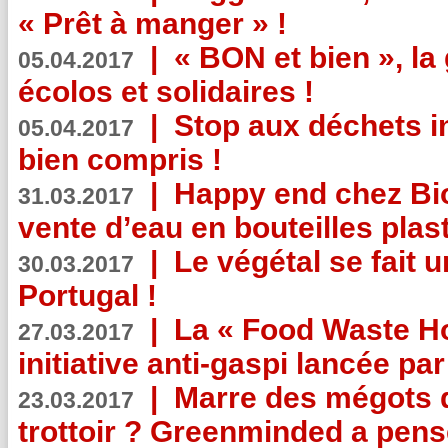
« Prêt à manger » !
|
« BON et bien », l
05.04.2017
écolos et solidaires !
|
Stop aux déchets i
05.04.2017
bien compris !
|
Happy end chez Bio
31.03.2017
vente d’eau en bouteilles plas
|
Le végétal se fait 
30.03.2017
Portugal !
|
La « Food Waste Hot
27.03.2017
initiative anti-gaspi lancée pa
|
Marre des mégots q
23.03.2017
trottoir ? Greenminded a pens