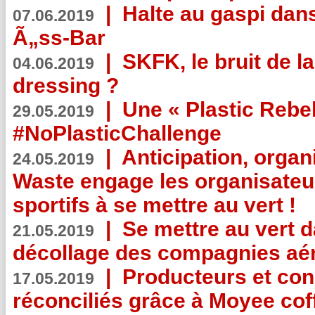
|
Halte au gaspi dan
07.06.2019
Ã„ss-Bar
|
SKFK, le bruit de l
04.06.2019
dressing ?
|
Une « Plastic Rebe
29.05.2019
#NoPlasticChallenge
|
Anticipation, organi
24.05.2019
Waste engage les organisate
sportifs à se mettre au vert !
|
Se mettre au vert da
21.05.2019
décollage des compagnies aé
|
Producteurs et co
17.05.2019
réconciliés grâce à Moyee cof