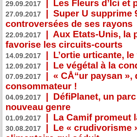
|
Les Fleurs d’Ici et p
29.09.2017
|
Super U supprime 
27.09.2017
controversées de ses rayons
|
Aux Etats-Unis, la
22.09.2017
favorise les circuits-courts
|
L’ortie urticante, le
14.09.2017
|
Le végétal à la con
12.09.2017
|
« CÅ“ur paysan », 
07.09.2017
consommateur !
|
DéfiPlanet, un parc
04.09.2017
nouveau genre
|
La Camif promeut l
01.09.2017
|
Le « crudivorisme 
30.08.2017