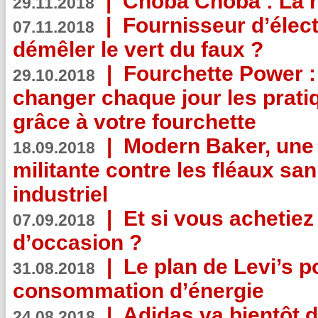
|
Choba Choba : La r
29.11.2018
|
Fournisseur d’élec
07.11.2018
démêler le vert du faux ?
|
Fourchette Power 
29.10.2018
changer chaque jour les prati
grâce à votre fourchette
|
Modern Baker, une 
18.09.2018
militante contre les fléaux san
industriel
|
Et si vous achetie
07.09.2018
d’occasion ?
|
Le plan de Levi’s p
31.08.2018
consommation d’énergie
|
Adidas va bientôt d
24.08.2018