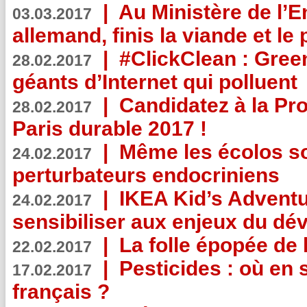
|
Au Ministère de l’
03.03.2017
allemand, finis la viande et le
|
#ClickClean : Gree
28.02.2017
géants d’Internet qui polluent
|
Candidatez à la Pr
28.02.2017
Paris durable 2017 !
|
Même les écolos s
24.02.2017
perturbateurs endocriniens
|
IKEA Kid’s Adventu
24.02.2017
sensibiliser aux enjeux du d
|
La folle épopée de 
22.02.2017
|
Pesticides : où en 
17.02.2017
français ?