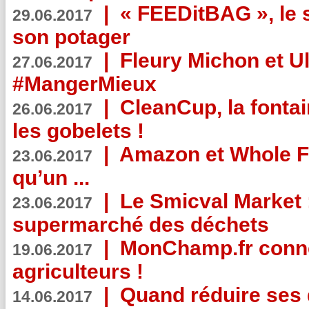
|
« FEEDitBAG », le s
29.06.2017
son potager
|
Fleury Michon et Ul
27.06.2017
#MangerMieux
|
CleanCup, la fontai
26.06.2017
les gobelets !
|
Amazon et Whole F
23.06.2017
qu’un ...
|
Le Smicval Market :
23.06.2017
supermarché des déchets
|
MonChamp.fr conne
19.06.2017
agriculteurs !
|
Quand réduire ses 
14.06.2017