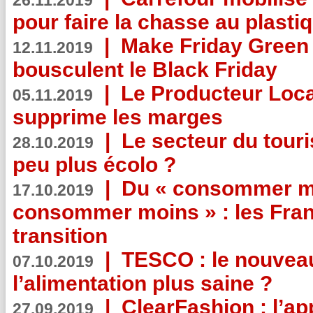
26.11.2019
pour faire la chasse au plasti
|
Make Friday Green 
12.11.2019
bousculent le Black Friday
|
Le Producteur Local
05.11.2019
supprime les marges
|
Le secteur du touri
28.10.2019
peu plus écolo ?
|
Du « consommer mi
17.10.2019
consommer moins » : les Fran
transition
|
TESCO : le nouvea
07.10.2019
l’alimentation plus saine ?
|
ClearFashion : l’ap
27.09.2019