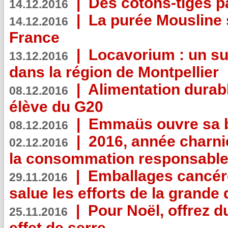
|
Des cotons-tiges pa
14.12.2016
|
La purée Mousline 
14.12.2016
France
|
Locavorium : un s
13.12.2016
dans la région de Montpellier
|
Alimentation durab
08.12.2016
élève du G20
|
Emmaüs ouvre sa bo
08.12.2016
|
2016, année charni
02.12.2016
la consommation responsable
|
Emballages cancér
29.11.2016
salue les efforts de la grande 
|
Pour Noël, offrez d
25.11.2016
effet de serre