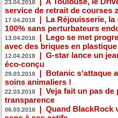
|
A Toulouse, le Driv
23.04.2018
service de retrait de courses 
|
La Réjouisserie, la
17.04.2018
100% sans perturbateurs end
|
Lego se met progr
13.04.2018
avec des briques en plastique
|
G-star lance un jea
12.04.2018
éco-conçu
|
Botanic s’attaque 
29.03.2018
soins animaliers !
|
Veja fait un pas de 
22.03.2018
transparence
|
Quand BlackRock v
06.03.2018
sens à ses actifs