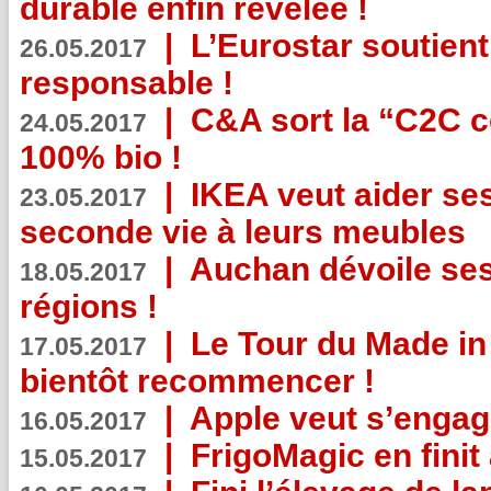
durable enfin révélée !
|
L’Eurostar soutient
26.05.2017
responsable !
|
C&A sort la “C2C c
24.05.2017
100% bio !
|
IKEA veut aider se
23.05.2017
seconde vie à leurs meubles
|
Auchan dévoile se
18.05.2017
régions !
|
Le Tour du Made in
17.05.2017
bientôt recommencer !
|
Apple veut s’engage
16.05.2017
|
FrigoMagic en finit 
15.05.2017