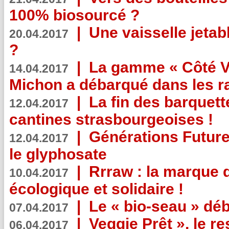
100% biosourcé ?
|
Une vaisselle jeta
20.04.2017
?
|
La gamme « Côté Vé
14.04.2017
Michon a débarqué dans les r
|
La fin des barquett
12.04.2017
cantines strasbourgeoises !
|
Générations Future
12.04.2017
le glyphosate
|
Rrraw : la marque 
10.04.2017
écologique et solidaire !
|
Le « bio-seau » déb
07.04.2017
|
Veggie Prêt », le r
06.04.2017