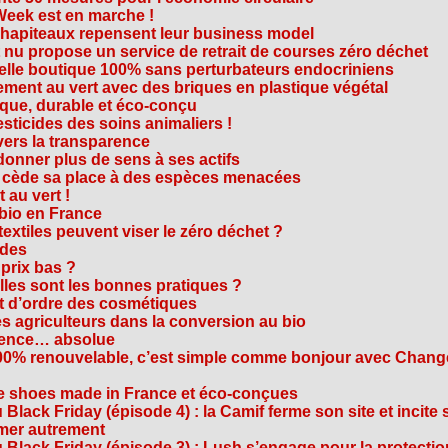
Week est en marche !
chapiteaux repensent leur business model
t nu propose un service de retrait de courses zéro déchet
velle boutique 100% sans perturbateurs endocriniens
ment au vert avec des briques en plastique végétal
ique, durable et éco-conçu
sticides des soins animaliers !
 vers la transparence
nner plus de sens à ses actifs
e cède sa place à des espèces menacées
 au vert !
 bio en France
extiles peuvent viser le zéro déchet ?
ides
 prix bas ?
les sont les bonnes pratiques ?
t d’ordre des cosmétiques
s agriculteurs dans la conversion au bio
arence… absolue
 100% renouvelable, c’est simple comme bonjour avec Chan
te shoes made in France et éco-conçues
Black Friday (épisode 4) : la Camif ferme son site et incite 
mmer autrement
 Black Friday (épisode 3) : Lush s’engage pour la protecti