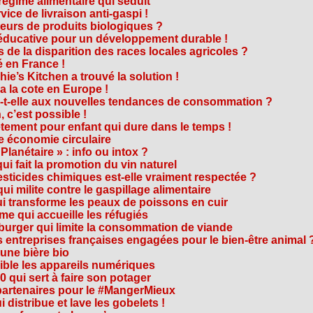
régime alimentaire qui séduit
vice de livraison anti-gaspi !
eurs de produits biologiques ?
e éducative pour un développement durable !
 de la disparition des races locales agricoles ?
 en France !
ie’s Kitchen a trouvé la solution !
 a la cote en Europe !
-t-elle aux nouvelles tendances de consommation ?
 c’est possible !
vêtement pour enfant qui dure dans le temps !
 économie circulaire
anétaire » : info ou intox ?
qui fait la promotion du vin naturel
pesticides chimiques est-elle vraiment respectée ?
ui milite contre le gaspillage alimentaire
qui transforme les peaux de poissons en cuir
e qui accueille les réfugiés
e burger qui limite la consommation de viande
s entreprises françaises engagées pour le bien-être animal 
une bière bio
ble les appareils numériques
0 qui sert à faire son potager
 partenaires pour le #MangerMieux
 distribue et lave les gobelets !