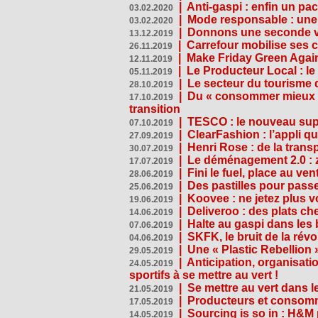
|
Anti-gaspi : enfin un pa
03.02.2020
|
Mode responsable : une f
03.02.2020
|
Donnons une seconde vi
13.12.2019
|
Carrefour mobilise ses 
26.11.2019
|
Make Friday Green Again
12.11.2019
|
Le Producteur Local : le
05.11.2019
|
Le secteur du tourisme d
28.10.2019
|
Du « consommer mieux »
17.10.2019
transition
|
TESCO : le nouveau supe
07.10.2019
|
ClearFashion : l’appli q
27.09.2019
|
Henri Rose : de la tran
30.07.2019
|
Le déménagement 2.0 : z
17.07.2019
|
Fini le fuel, place au ven
28.06.2019
|
Des pastilles pour passe
25.06.2019
|
Koovee : ne jetez plus v
19.06.2019
|
Deliveroo : des plats ch
14.06.2019
|
Halte au gaspi dans les
07.06.2019
|
SKFK, le bruit de la rév
04.06.2019
|
Une « Plastic Rebellion
29.05.2019
|
Anticipation, organisat
24.05.2019
sportifs à se mettre au vert !
|
Se mettre au vert dans l
21.05.2019
|
Producteurs et consomma
17.05.2019
|
Sourcing is so in : H&
14.05.2019