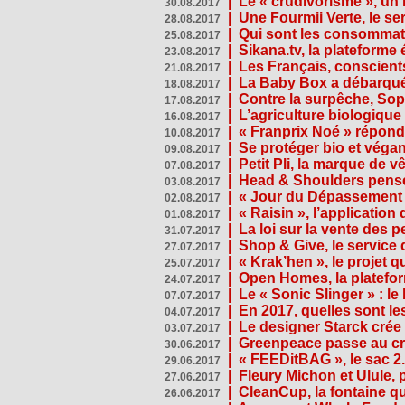
|
Le « crudivorisme », un 
30.08.2017
|
Une Fourmii Verte, le ser
28.08.2017
|
Qui sont les consommat
25.08.2017
|
Sikana.tv, la plateform
23.08.2017
|
Les Français, conscients
21.08.2017
|
La Baby Box a débarqué
18.08.2017
|
Contre la surpêche, Soph
17.08.2017
|
L’agriculture biologique
16.08.2017
|
« Franprix Noé » répond
10.08.2017
|
Se protéger bio et végan,
09.08.2017
|
Petit Pli, la marque de 
07.08.2017
|
Head & Shoulders pense
03.08.2017
|
« Jour du Dépassement Pl
02.08.2017
|
« Raisin », l’application 
01.08.2017
|
La loi sur la vente des 
31.07.2017
|
Shop & Give, le service q
27.07.2017
|
« Krak’hen », le projet 
25.07.2017
|
Open Homes, la plateform
24.07.2017
|
Le « Sonic Slinger » : l
07.07.2017
|
En 2017, quelles sont le
04.07.2017
|
Le designer Starck crée 
03.07.2017
|
Greenpeace passe au cri
30.06.2017
|
« FEEDitBAG », le sac 2.
29.06.2017
|
Fleury Michon et Ulule,
27.06.2017
|
CleanCup, la fontaine qui
26.06.2017