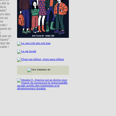
 été la
ièce,
bile"
lors des
ies au
 et
ande !
arie lui
s
é par un
iques" :
Pays de
carte !