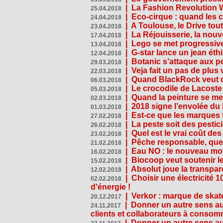
|
La Fashion Revolution 
25.04.2018
|
Eco-cirque : quand les 
24.04.2018
|
A Toulouse, le Drive tou
23.04.2018
|
La Réjouisserie, la nou
17.04.2018
|
Lego se met progressive
13.04.2018
|
G-star lance un jean éth
12.04.2018
|
Botanic s’attaque aux pe
29.03.2018
|
Veja fait un pas de plus
22.03.2018
|
Quand BlackRock veut do
06.03.2018
|
Le crocodile de Lacost
05.03.2018
|
Quand la peinture se met
02.03.2018
|
2018 signe l’envolée du
01.03.2018
|
Est-ce que les marques t
27.02.2018
|
La peste soit des pestic
26.02.2018
|
Quel est le vrai coût des
23.02.2018
|
Pêche responsable, quel
21.02.2018
|
Eau NO : le nouveau mo
16.02.2018
|
Biocoop veut soutenir le
15.02.2018
|
Absolut joue la transp
12.02.2018
|
Choisir une électricité
02.02.2018
d'énergie !
|
Verkor : marque de ska
20.12.2017
|
Donner un autre sens au 
24.11.2017
clients et collaborateurs à conso
|
Donner un autre sens au