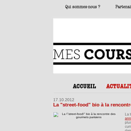
17.10.2012
La "street-food" bio à la rencont
La 
ann
plu
cur
dan