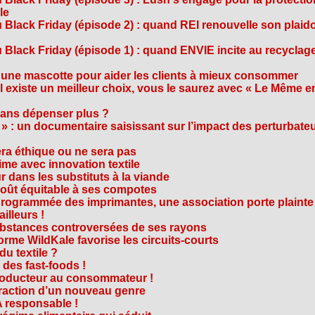
le
 Black Friday (épisode 2) : quand REI renouvelle son plaid
Black Friday (épisode 1) : quand ENVIE incite au recyclage
 une mascotte pour aider les clients à mieux consommer
s’il existe un meilleur choix, vous le saurez avec « Le Même e
ans dépenser plus ?
 » : un documentaire saisissant sur l’impact des perturbate
era éthique ou ne sera pas
me avec innovation textile
r dans les substituts à la viande
oût équitable à ses compotes
rogrammée des imprimantes, une association porte plainte
ailleurs !
bstances controversées de ses rayons
forme WildKale favorise les circuits-courts
 du textile ?
 des fast-foods !
roducteur au consommateur !
traction d’un nouveau genre
 responsable !