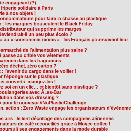
cte engageant (?)
riperie solidaire à Paris
e à nos objets !
consommateurs pour faire la chasse au plastique
 : les marques bousculent le Black Friday
 distributeur qui supprime les marges
eviendrait-il un peu plus écolo ?
 au « consommer moins » : les Français poursuivent leur
rmarché de l’alimentation plus saine ?
ui passe au crible vos vêtements
sparence dans les fragrances
éro déchet, zéro carton ?
t : l’avenir du cargo dans le voilier !
r l’éponge sur le plastique
os couverts, mangez-les !
ez soi en un clic… et bientôt sans plastique ?
 boulangeries avec Ã„ss-Bar
olution dans vos dressing ?
 » pour le nouveau #NoPlasticChallenge
ion, action : Zero Waste engage les organisateurs d’événem
es airs : le lent décollage des compagnies aériennes
teurs de café réconciliés grâce à Moyee coffee !
M poursuit ses engagements dans la mode durable