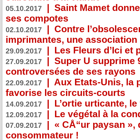
|
Saint Mamet donne 
05.10.2017
ses compotes
|
Contre l’obsolesc
02.10.2017
imprimantes, une association 
|
Les Fleurs d’Ici et p
29.09.2017
|
Super U supprime 
27.09.2017
controversées de ses rayons
|
Aux Etats-Unis, la
22.09.2017
favorise les circuits-courts
|
L’ortie urticante, le
14.09.2017
|
Le végétal à la con
12.09.2017
|
« CÅ“ur paysan », 
07.09.2017
consommateur !