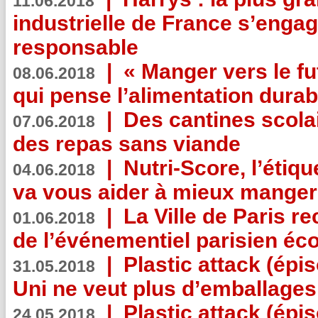
11.06.2018
industrielle de France s’engag
responsable
|
« Manger vers le fu
08.06.2018
qui pense l’alimentation dura
|
Des cantines scola
07.06.2018
des repas sans viande
|
Nutri-Score, l’étiqu
04.06.2018
va vous aider à mieux manger
|
La Ville de Paris r
01.06.2018
de l’événementiel parisien éc
|
Plastic attack (épi
31.05.2018
Uni ne veut plus d’emballages
|
Plastic attack (épi
24.05.2018