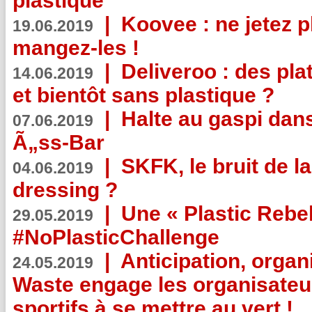
plastique
|
Koovee : ne jetez p
19.06.2019
mangez-les !
|
Deliveroo : des pla
14.06.2019
et bientôt sans plastique ?
|
Halte au gaspi dan
07.06.2019
Ã„ss-Bar
|
SKFK, le bruit de l
04.06.2019
dressing ?
|
Une « Plastic Rebe
29.05.2019
#NoPlasticChallenge
|
Anticipation, organi
24.05.2019
Waste engage les organisate
sportifs à se mettre au vert !