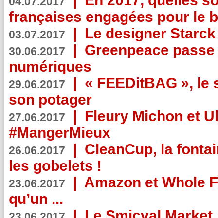
|
En 2017, quelles so
04.07.2017
françaises engagées pour le b
|
Le designer Starck 
03.07.2017
|
Greenpeace passe a
30.06.2017
numériques
|
« FEEDitBAG », le s
29.06.2017
son potager
|
Fleury Michon et Ul
27.06.2017
#MangerMieux
|
CleanCup, la fontai
26.06.2017
les gobelets !
|
Amazon et Whole F
23.06.2017
qu’un ...
|
Le Smicval Market :
23.06.2017