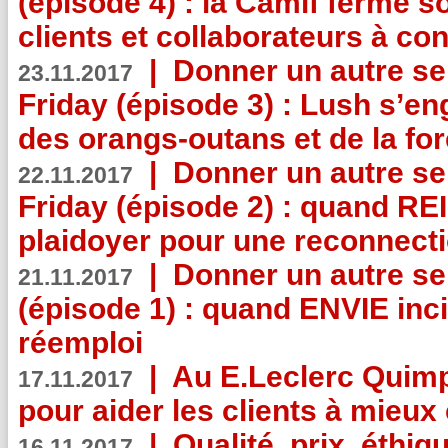
(épisode 4) : la Camif ferme so
clients et collaborateurs à 
|
Donner un autre se
23.11.2017
Friday (épisode 3) : Lush s’en
des orangs-outans et de la for
|
Donner un autre se
22.11.2017
Friday (épisode 2) : quand RE
plaidoyer pour une reconnecti
|
Donner un autre se
21.11.2017
(épisode 1) : quand ENVIE inci
réemploi
|
Au E.Leclerc Quimp
17.11.2017
pour aider les clients à mie
|
Qualité, prix, éthiqu
16.11.2017