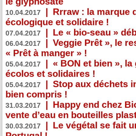
le glyphosate
|
Rrraw : la marque 
10.04.2017
écologique et solidaire !
|
Le « bio-seau » déb
07.04.2017
|
Veggie Prêt », le r
06.04.2017
« Prêt à manger » !
|
« BON et bien », l
05.04.2017
écolos et solidaires !
|
Stop aux déchets i
05.04.2017
bien compris !
|
Happy end chez Bio
31.03.2017
vente d’eau en bouteilles plas
|
Le végétal se fait 
30.03.2017
Portugal !