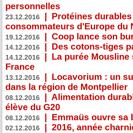
personnelles
|
Protéines durables 
23.12.2016
consommateurs d'Europe du 
|
Coop lance son bur
19.12.2016
|
Des cotons-tiges pa
14.12.2016
|
La purée Mousline 
14.12.2016
France
|
Locavorium : un s
13.12.2016
dans la région de Montpellier
|
Alimentation durab
08.12.2016
élève du G20
|
Emmaüs ouvre sa bo
08.12.2016
|
2016, année charni
02.12.2016