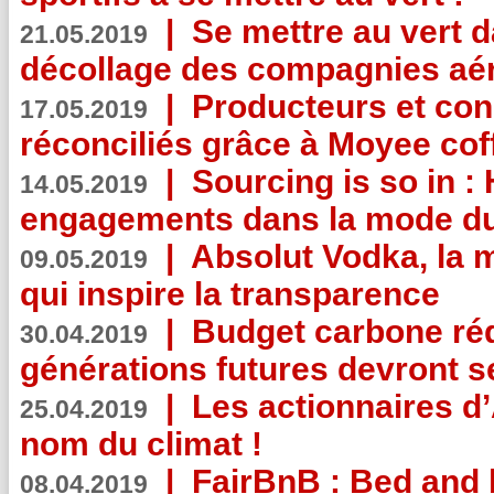
|
Se mettre au vert da
21.05.2019
décollage des compagnies aé
|
Producteurs et co
17.05.2019
réconciliés grâce à Moyee cof
|
Sourcing is so in 
14.05.2019
engagements dans la mode du
|
Absolut Vodka, la 
09.05.2019
qui inspire la transparence
|
Budget carbone rédu
30.04.2019
générations futures devront se
|
Les actionnaires 
25.04.2019
nom du climat !
|
FairBnB : Bed and 
08.04.2019