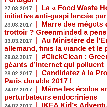
|
La « Food Waste Hot
27.03.2017
initiative anti-gaspi lancée pa
|
Marre des mégots q
23.03.2017
trottoir ? Greenminded a pens
|
Au Ministère de l’
03.03.2017
allemand, finis la viande et le
|
#ClickClean : Gree
28.02.2017
géants d’Internet qui polluent
|
Candidatez à la Pr
28.02.2017
Paris durable 2017 !
|
Même les écolos s
24.02.2017
perturbateurs endocriniens
|
IKEA Kid’s Adventu
24.02.2017