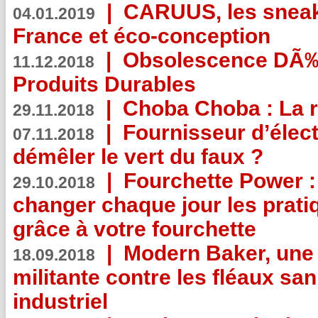
|
CARUUS, les sneake
04.01.2019
France et éco-conception
|
Obsolescence DÃ
11.12.2018
Produits Durables
|
Choba Choba : La r
29.11.2018
|
Fournisseur d’élec
07.11.2018
démêler le vert du faux ?
|
Fourchette Power 
29.10.2018
changer chaque jour les prati
grâce à votre fourchette
|
Modern Baker, une 
18.09.2018
militante contre les fléaux san
industriel