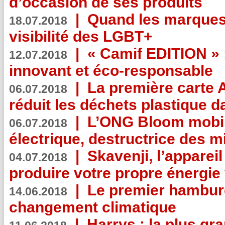
d’occasion de ses produits
|
Quand les marques
18.07.2018
visibilité des LGBT+
|
« Camif EDITION » :
12.07.2018
innovant et éco-responsable
|
La première carte 
06.07.2018
réduit les déchets plastique 
|
L’ONG Bloom mobil
06.07.2018
électrique, destructrice des m
|
Skavenji, l’apparei
04.07.2018
produire votre propre énergie
|
Le premier hambur
14.06.2018
changement climatique
|
Harrys : la plus gr