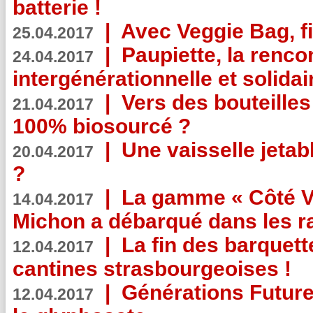
batterie !
|
Avec Veggie Bag, fi
25.04.2017
|
Paupiette, la renco
24.04.2017
intergénérationnelle et solidair
|
Vers des bouteilles
21.04.2017
100% biosourcé ?
|
Une vaisselle jeta
20.04.2017
?
|
La gamme « Côté Vé
14.04.2017
Michon a débarqué dans les r
|
La fin des barquett
12.04.2017
cantines strasbourgeoises !
|
Générations Future
12.04.2017