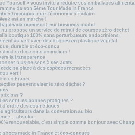
e Yourself » vous invite à réduire vos emballages alimenta
ogramme de son 5ème Tour Made in France
te 50 mesures pour l‘économie circulaire
Week est en marche !
chapiteaux repensent leur business model
t nu propose un service de retrait de courses zéro déchet
velle boutique 100% sans perturbateurs endocriniens
ment au vert avec des briques en plastique végétal
ique, durable et éco-conçu
sticides des soins animaliers !
 vers la transparence
nner plus de sens à ses actifs
e cède sa place à des espèces menacées
 au vert !
 bio en France
extiles peuvent viser le zéro déchet ?
ides
 prix bas ?
les sont les bonnes pratiques ?
t d’ordre des cosmétiques
s agriculteurs dans la conversion au bio
arence… absolue
 100% renouvelable, c’est simple comme bonjour avec Chan
te shoes made in France et éco-conçues