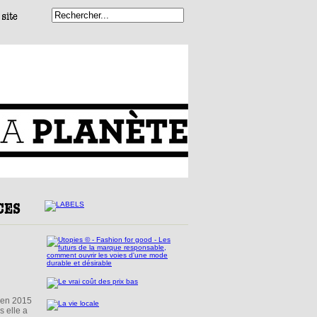
i en 2015
s elle a