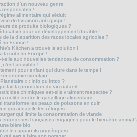
traction d’un nouveau genre
 responsable !
régime alimentaire qui séduit
vice de livraison anti-gaspi !
eurs de produits biologiques ?
e éducative pour un développement durable !
 de la disparition des races locales agricoles ?
 en France !
ie’s Kitchen a trouvé la solution !
 a la cote en Europe !
-t-elle aux nouvelles tendances de consommation ?
 c’est possible !
vêtement pour enfant qui dure dans le temps !
 économie circulaire
anétaire » : info ou intox ?
qui fait la promotion du vin naturel
pesticides chimiques est-elle vraiment respectée ?
ui milite contre le gaspillage alimentaire
qui transforme les peaux de poissons en cuir
e qui accueille les réfugiés
e burger qui limite la consommation de viande
s entreprises françaises engagées pour le bien-être animal 
une bière bio
ble les appareils numériques
0 qui sert à faire son potager