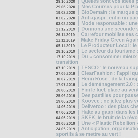
|
Quelles sont vos idées
28.10.2020
|
Mes Courses pour la Pla
29.06.2020
|
BioDemain : la marque qu
19.02.2020
|
Anti-gaspi : enfin un pa
03.02.2020
|
Mode responsable : une f
03.02.2020
|
Donnons une seconde vi
13.12.2019
|
Carrefour mobilise ses 
26.11.2019
|
Make Friday Green Again
12.11.2019
|
Le Producteur Local : le
05.11.2019
|
Le secteur du tourisme d
28.10.2019
|
Du « consommer mieux »
17.10.2019
transition
|
TESCO : le nouveau supe
07.10.2019
|
ClearFashion : l’appli q
27.09.2019
|
Henri Rose : de la tran
30.07.2019
|
Le déménagement 2.0 : z
17.07.2019
|
Fini le fuel, place au ven
28.06.2019
|
Des pastilles pour passe
25.06.2019
|
Koovee : ne jetez plus v
19.06.2019
|
Deliveroo : des plats ch
14.06.2019
|
Halte au gaspi dans les
07.06.2019
|
SKFK, le bruit de la rév
04.06.2019
|
Une « Plastic Rebellion
29.05.2019
|
Anticipation, organisat
24.05.2019
sportifs à se mettre au vert !