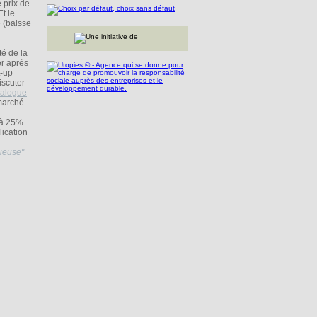
 prix de
t le
e (baisse
é de la
er après
t-up
iscuter
ialogue
 marché
 à 25%
lication
ueuse"