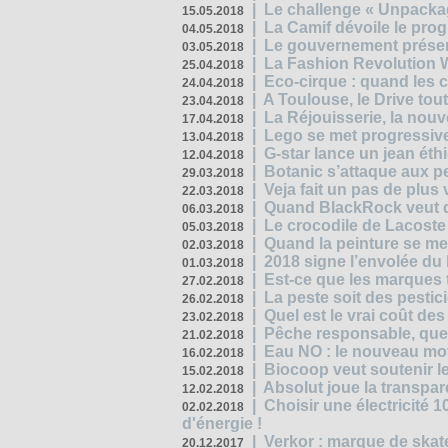
|
Le challenge « Unpackag
15.05.2018
|
La Camif dévoile le pr
04.05.2018
|
Le gouvernement présen
03.05.2018
|
La Fashion Revolution 
25.04.2018
|
Eco-cirque : quand les 
24.04.2018
|
A Toulouse, le Drive tou
23.04.2018
|
La Réjouisserie, la nou
17.04.2018
|
Lego se met progressive
13.04.2018
|
G-star lance un jean éth
12.04.2018
|
Botanic s’attaque aux pe
29.03.2018
|
Veja fait un pas de plus
22.03.2018
|
Quand BlackRock veut do
06.03.2018
|
Le crocodile de Lacost
05.03.2018
|
Quand la peinture se met
02.03.2018
|
2018 signe l’envolée du
01.03.2018
|
Est-ce que les marques t
27.02.2018
|
La peste soit des pestic
26.02.2018
|
Quel est le vrai coût des
23.02.2018
|
Pêche responsable, quel
21.02.2018
|
Eau NO : le nouveau mo
16.02.2018
|
Biocoop veut soutenir le
15.02.2018
|
Absolut joue la transp
12.02.2018
|
Choisir une électricité
02.02.2018
d'énergie !
|
Verkor : marque de ska
20.12.2017