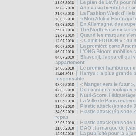
|
Le plan de Levi’s pour 
31.08.2018
|
Adidas va bientôt dire a
24.08.2018
|
La Fashion Week d’Helsin
21.08.2018
|
« Mon Atelier Ecofrugal 
10.08.2018
|
En Allemagne, des superm
03.08.2018
|
The North Face se lance
25.07.2018
|
Quand les marques s’eng
18.07.2018
|
« Camif EDITION » : du 
12.07.2018
|
La première carte Ameri
06.07.2018
|
L’ONG Bloom mobilise co
06.07.2018
|
Skavenji, l’appareil qui
04.07.2018
appartement
|
Le premier hamburger q
14.06.2018
|
Harrys : la plus grande 
11.06.2018
responsable
|
« Manger vers le futur »
08.06.2018
|
Des cantines scolaires 
07.06.2018
|
Nutri-Score, l’étiquetag
04.06.2018
|
La Ville de Paris recher
01.06.2018
|
Plastic attack (épisode 
31.05.2018
|
Plastic attack (épisode
24.05.2018
repas
|
Plastic attack (episode 1
23.05.2018
|
DAO : la marque de jean 
21.05.2018
|
La publicité pour la « j
18.05.2018