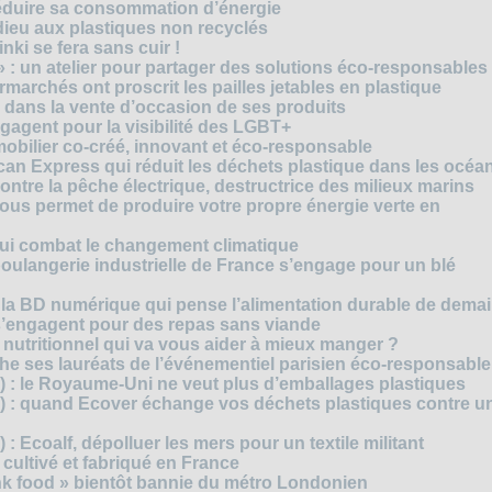
réduire sa consommation d’énergie
dieu aux plastiques non recyclés
ki se fera sans cuir !
» : un atelier pour partager des solutions éco-responsables
archés ont proscrit les pailles jetables en plastique
 dans la vente d’occasion de ses produits
agent pour la visibilité des LGBT+
mobilier co-créé, innovant et éco-responsable
can Express qui réduit les déchets plastique dans les océa
ntre la pêche électrique, destructrice des milieux marins
 vous permet de produire votre propre énergie verte en
ui combat le changement climatique
boulangerie industrielle de France s’engage pour un blé
, la BD numérique qui pense l’alimentation durable de dema
s’engagent pour des repas sans viande
e nutritionnel qui va vous aider à mieux manger ?
che ses lauréats de l’événementiel parisien éco-responsable
3) : le Royaume-Uni ne veut plus d’emballages plastiques
 2) : quand Ecover échange vos déchets plastiques contre u
) : Ecoalf, dépolluer les mers pour un textile militant
cultivé et fabriqué en France
unk food » bientôt bannie du métro Londonien