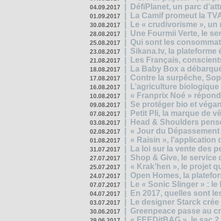
|
DéfiPlanet, un parc d’at
04.09.2017
|
La Camif promeut la TVA
01.09.2017
|
Le « crudivorisme », un 
30.08.2017
|
Une Fourmii Verte, le ser
28.08.2017
|
Qui sont les consommat
25.08.2017
|
Sikana.tv, la plateform
23.08.2017
|
Les Français, conscients
21.08.2017
|
La Baby Box a débarqué
18.08.2017
|
Contre la surpêche, Soph
17.08.2017
|
L’agriculture biologique
16.08.2017
|
« Franprix Noé » répond
10.08.2017
|
Se protéger bio et végan,
09.08.2017
|
Petit Pli, la marque de 
07.08.2017
|
Head & Shoulders pense
03.08.2017
|
« Jour du Dépassement Pl
02.08.2017
|
« Raisin », l’application 
01.08.2017
|
La loi sur la vente des 
31.07.2017
|
Shop & Give, le service q
27.07.2017
|
« Krak’hen », le projet 
25.07.2017
|
Open Homes, la plateform
24.07.2017
|
Le « Sonic Slinger » : l
07.07.2017
|
En 2017, quelles sont le
04.07.2017
|
Le designer Starck crée 
03.07.2017
|
Greenpeace passe au cri
30.06.2017
|
« FEEDitBAG », le sac 2.
29.06.2017