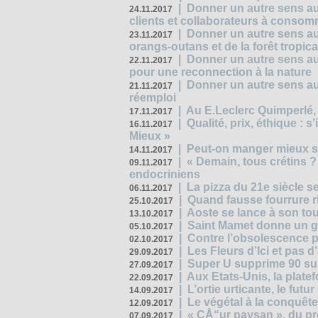
|
Donner un autre sens au 
24.11.2017
clients et collaborateurs à conso
|
Donner un autre sens au
23.11.2017
orangs-outans et de la forêt tropica
|
Donner un autre sens au
22.11.2017
pour une reconnection à la nature
|
Donner un autre sens au 
21.11.2017
réemploi
|
Au E.Leclerc Quimperlé,
17.11.2017
|
Qualité, prix, éthique : 
16.11.2017
Mieux »
|
Peut-on manger mieux s
14.11.2017
|
« Demain, tous crétins ?
09.11.2017
endocriniens
|
La pizza du 21e siècle s
06.11.2017
|
Quand fausse fourrure ri
25.10.2017
|
Aoste se lance à son tou
13.10.2017
|
Saint Mamet donne un g
05.10.2017
|
Contre l’obsolescence p
02.10.2017
|
Les Fleurs d’Ici et pas d’
29.09.2017
|
Super U supprime 90 su
27.09.2017
|
Aux Etats-Unis, la plate
22.09.2017
|
L’ortie urticante, le futur
14.09.2017
|
Le végétal à la conquête
12.09.2017
|
« CÅ“ur paysan », du p
07.09.2017