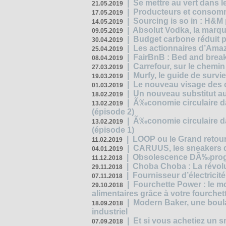
|
Se mettre au vert dans l
21.05.2019
|
Producteurs et consomma
17.05.2019
|
Sourcing is so in : H&
14.05.2019
|
Absolut Vodka, la marque
09.05.2019
|
Budget carbone réduit pa
30.04.2019
|
Les actionnaires d’Amaz
25.04.2019
|
FairBnB : Bed and breakf
08.04.2019
|
Carrefour, sur le chemin
27.03.2019
|
Murfy, le guide de survi
19.03.2019
|
Le nouveau visage des 
01.03.2019
|
Un nouveau substitut au
18.02.2019
|
Ã‰conomie circulaire da
13.02.2019
(épisode 2)
|
Ã‰conomie circulaire da
13.02.2019
(épisode 1)
|
LOOP ou le Grand retour
11.02.2019
|
CARUUS, les sneakers qu
04.01.2019
|
Obsolescence DÃ‰prog
11.12.2018
|
Choba Choba : La révolu
29.11.2018
|
Fournisseur d’électricit
07.11.2018
|
Fourchette Power : le m
29.10.2018
alimentaires grâce à votre fourchet
|
Modern Baker, une boulan
18.09.2018
industriel
|
Et si vous achetiez un 
07.09.2018