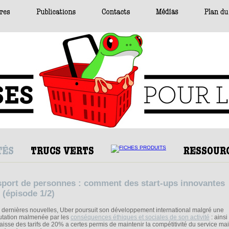
sport de personnes : comment des start-ups innovantes
r (épisode 1/2)
 dernières nouvelles, Uber poursuit son développement international malgré une
utation malmenée par les
conséquences éthiques et sociales de son activité
: ains
baisse des tarifs de 20% a certes permis de maintenir la compétitivité du service mai