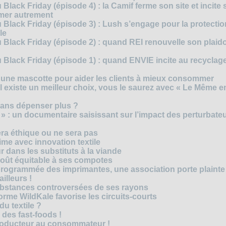
Black Friday (épisode 4) : la Camif ferme son site et incite 
mmer autrement
 Black Friday (épisode 3) : Lush s’engage pour la protecti
le
 Black Friday (épisode 2) : quand REI renouvelle son plaid
Black Friday (épisode 1) : quand ENVIE incite au recyclage
 une mascotte pour aider les clients à mieux consommer
s’il existe un meilleur choix, vous le saurez avec « Le Même e
ans dépenser plus ?
 » : un documentaire saisissant sur l’impact des perturbate
era éthique ou ne sera pas
me avec innovation textile
r dans les substituts à la viande
oût équitable à ses compotes
rogrammée des imprimantes, une association porte plainte
ailleurs !
bstances controversées de ses rayons
forme WildKale favorise les circuits-courts
 du textile ?
 des fast-foods !
roducteur au consommateur !