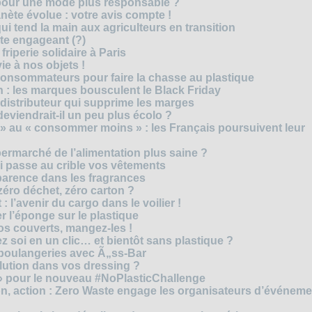
 pour une mode plus responsable ?
nète évolue : votre avis compte !
i tend la main aux agriculteurs en transition
cte engageant (?)
riperie solidaire à Paris
e à nos objets !
consommateurs pour faire la chasse au plastique
 : les marques bousculent le Black Friday
 distributeur qui supprime les marges
eviendrait-il un peu plus écolo ?
 au « consommer moins » : les Français poursuivent leur
rmarché de l’alimentation plus saine ?
ui passe au crible vos vêtements
sparence dans les fragrances
éro déchet, zéro carton ?
t : l’avenir du cargo dans le voilier !
r l’éponge sur le plastique
os couverts, mangez-les !
ez soi en un clic… et bientôt sans plastique ?
 boulangeries avec Ã„ss-Bar
olution dans vos dressing ?
 » pour le nouveau #NoPlasticChallenge
ion, action : Zero Waste engage les organisateurs d’événem