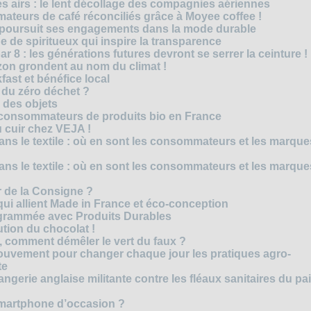
es airs : le lent décollage des compagnies aériennes
teurs de café réconciliés grâce à Moyee coffee !
M poursuit ses engagements dans la mode durable
 de spiritueux qui inspire la transparence
r 8 : les générations futures devront se serrer la ceinture !
on grondent au nom du climat !
ast et bénéfice local
 du zéro déchet ?
e des objets
consommateurs de produits bio en France
 cuir chez VEJA !
ns le textile : où en sont les consommateurs et les marque
ns le textile : où en sont les consommateurs et les marque
 de la Consigne ?
i allient Made in France et éco-conception
rammée avec Produits Durables
tion du chocolat !
é, comment démêler le vert du faux ?
ouvement pour changer chaque jour les pratiques agro-
te
gerie anglaise militante contre les fléaux sanitaires du pa
smartphone d’occasion ?