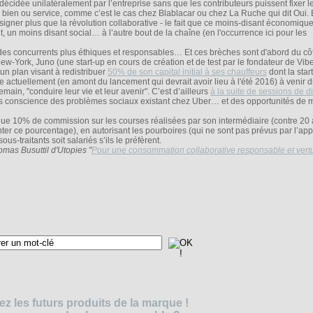
 décidée unilatéralement par l’entreprise sans que les contributeurs puissent fixer le
r bien ou service, comme c’est le cas chez Blablacar ou chez La Ruche qui dit Oui. E
igner plus que la révolution collaborative - le fait que ce moins-disant économiqu
nt, un moins disant social… à l’autre bout de la chaîne (en l'occurrence ici pour les
des concurrents plus éthiques et responsables… Et ces brèches sont d'abord du côt
ew-York, Juno (une start-up en cours de création et de test par le fondateur de Vib
un plan visant à redistribuer
50% de son capital initial à ses chauffeurs
dont la star
ite actuellement (en amont du lancement qui devrait avoir lieu à l'été 2016) à venir d
emain, "conduire leur vie et leur avenir". C’est d’ailleurs
à la suite de sessions de d
ris conscience des problèmes sociaux existant chez Uber… et des opportunités de
 que 10% de commission sur les courses réalisées par son intermédiaire (contre 20
ter ce pourcentage), en autorisant les pourboires (qui ne sont pas prévus par l’app
us-traitants soit salariés s’ils le préfèrent.
omas Busuttil d'Utopies "
Pour une consommation collaborative responsable et vert
z les futurs produits de la marque !