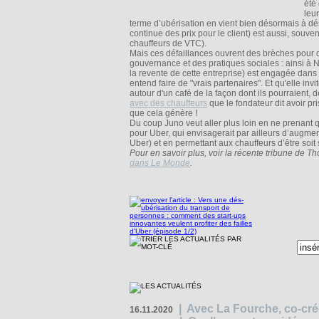
été
leu
terme d’ubérisation en vient bien désormais à dés
continue des prix pour le client) est aussi, souve
chauffeurs de VTC).
Mais ces défaillances ouvrent des brèches pour 
gouvernance et des pratiques sociales : ainsi à N
la revente de cette entreprise) est engagée dans 
entend faire de "vrais partenaires". Et qu'elle inv
autour d'un café de la façon dont ils pourraient, d
avec des chauffeurs
que le fondateur dit avoir p
que cela génère !
Du coup Juno veut aller plus loin en ne prenant
pour Uber, qui envisagerait par ailleurs d’augmen
Uber) et en permettant aux chauffeurs d’être soit so
Pour en savoir plus, voir la récente tribune de Th
dans Le Monde
.
|
Avec La Fourche, co-crée
16.11.2020